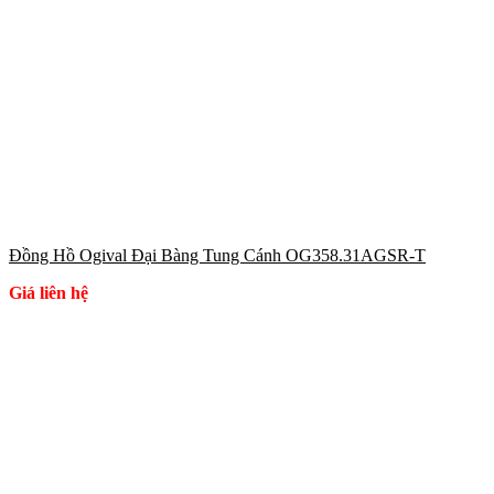
Đồng Hồ Ogival Đại Bàng Tung Cánh OG358.31AGSR-T
Giá liên hệ