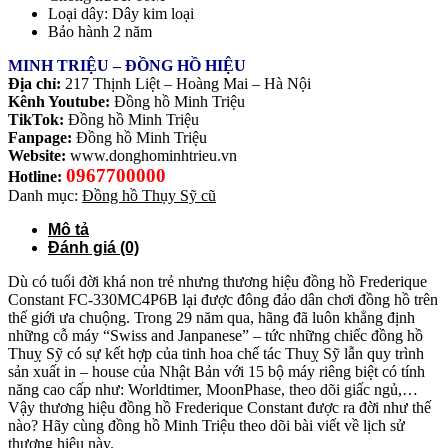
Loại dây: Dây kim loại
Bảo hành 2 năm
MINH TRIỆU – ĐỒNG HỒ HIỆU
Địa chỉ:
217 Thịnh Liệt – Hoàng Mai – Hà Nội
Kênh Youtube:
Đồng hồ Minh Triệu
TikTok:
Đồng hồ Minh Triệu
Fanpage:
Đồng hồ Minh Triệu
Website:
www.donghominhtrieu.vn
0967700000
Hotline:
Danh mục:
Đồng hồ Thụy Sỹ cũ
Mô tả
Đánh giá (0)
Dù có tuổi đời khá non trẻ nhưng thương hiệu đồng hồ Frederique
Constant FC-330MC4P6B lại được đông đảo dân chơi đồng hồ trên
thế giới ưa chuộng. Trong 29 năm qua, hãng đã luôn khẳng định
những cỗ máy “Swiss and Janpanese” – tức những chiếc đồng hồ
Thuỵ Sỹ có sự kết hợp của tinh hoa chế tác Thuỵ Sỹ lẫn quy trình
sản xuất in – house của Nhật Bản với 15 bộ máy riêng biệt có tính
năng cao cấp như: Worldtimer, MoonPhase, theo dõi giấc ngủ,…
Vậy thương hiệu đồng hồ Frederique Constant được ra đời như thế
nào? Hãy cùng đồng hồ Minh Triệu theo dõi bài viết về lịch sử
thương hiệu này.