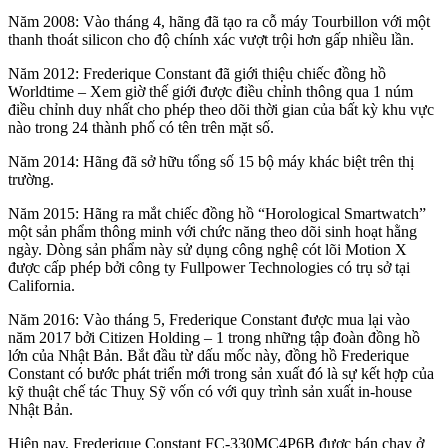
Năm 2008: Vào tháng 4, hãng đã tạo ra cỗ máy Tourbillon với một
thanh thoát silicon cho độ chính xác vượt trội hơn gấp nhiều lần.
Năm 2012: Frederique Constant đã giới thiệu chiếc đồng hồ
Worldtime – Xem giờ thế giới được điều chỉnh thông qua 1 núm
điều chỉnh duy nhất cho phép theo dõi thời gian của bất kỳ khu vực
nào trong 24 thành phố có tên trên mặt số.
Năm 2014: Hãng đã sở hữu tổng số 15 bộ máy khác biệt trên thị
trường.
Năm 2015: Hãng ra mắt chiếc đồng hồ “Horological Smartwatch”
một sản phẩm thông minh với chức năng theo dõi sinh hoạt hằng
ngày. Dòng sản phẩm này sử dụng công nghệ cót lõi Motion X
được cấp phép bởi công ty Fullpower Technologies có trụ sở tại
California.
Năm 2016: Vào tháng 5, Frederique Constant được mua lại vào
năm 2017 bởi Citizen Holding – 1 trong những tập đoàn đồng hồ
lớn của Nhật Bản. Bắt đầu từ dấu mốc này, đồng hồ Frederique
Constant có bước phát triển mới trong sản xuất đó là sự kết hợp của
kỹ thuật chế tác Thuỵ Sỹ vốn có với quy trình sản xuất in-house
Nhật Bản.
Hiện nay, Frederique Constant FC-330MC4P6B được bán chạy ở