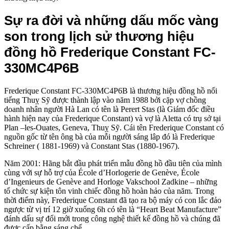
Sự ra đời và những dấu mốc vàng
son trong lịch sử thương hiệu
đồng hồ Frederique Constant FC-
330MC4P6B
Frederique Constant FC-330MC4P6B là thương hiệu đồng hồ nổi
tiếng Thuỵ Sỹ được thành lập vào năm 1988 bởi cặp vợ chồng
doanh nhân người Hà Lan có tên là Perert Stas (là Giám đốc điều
hành hiện nay của Frederique Constant) và vợ là Aletta có trụ sở tại
Plan –les-Ouates, Geneva, Thuỵ Sỹ. Cái tên Frederique Constant có
nguồn gốc từ tên ông bà của mỗi người sáng lâp đó là Frederique
Schreiner ( 1881-1969) và Constant Stas (1880-1967).
Năm 2001: Hãng bắt đầu phát triển mẫu đồng hồ đầu tiên của mình
cùng với sự hỗ trợ của École d’Horlogerie de Genève, École
d’Ingenieurs de Genève and Horloge Vakschool Zadkine – những
tổ chức sự kiện tôn vinh chiếc đồng hồ hoàn hảo của năm. Trong
thời điểm này, Frederique Constant đã tạo ra bộ máy có con lắc đảo
ngược từ vị trí 12 giờ xuống 6h có tên là “Heart Beat Manufacture”
đánh dấu sự đổi mới trong công nghệ thiết kế đồng hồ và chúng đã
được cấp bằng sáng chế.