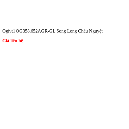
Ogival OG358.652AGR-GL Song Long Chầu Nguyệt
Giá liên hệ