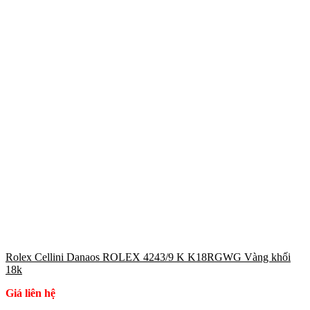
Rolex Cellini Danaos ROLEX 4243/9 K K18RGWG Vàng khối
18k
Giá liên hệ