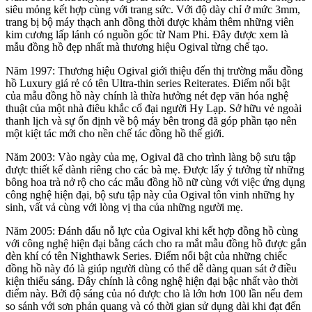
siêu mỏng kết hợp cùng với trang sức. Với độ dày chỉ ở mức 3mm,
trang bị bộ máy thạch anh đồng thời được khảm thêm những viên
kim cương lấp lánh có nguồn gốc từ Nam Phi. Đây được xem là
mẫu đồng hồ đẹp nhất mà thương hiệu Ogival từng chế tạo.
Năm 1997: Thương hiệu Ogival giới thiệu đến thị trường mẫu đồng
hồ Luxury giá rẻ có tên Ultra-thin series Reiterates. Điểm nổi bật
của mẫu đồng hồ này chính là thừa hưởng nét đẹp văn hóa nghệ
thuật của một nhà điêu khắc cổ đại người Hy Lạp. Sở hữu vẻ ngoài
thanh lịch và sự ổn định về bộ máy bên trong đã góp phần tạo nên
một kiệt tác mới cho nền chế tác đồng hồ thế giới.
Năm 2003: Vào ngày của mẹ, Ogival đã cho trình làng bộ sưu tập
được thiết kế dành riêng cho các bà mẹ. Được lấy ý tưởng từ những
bông hoa trà nở rộ cho các mẫu đồng hồ nữ cùng với việc ứng dụng
công nghệ hiện đại, bộ sưu tập này của Ogival tôn vinh những hy
sinh, vất vả cùng với lòng vị tha của những người mẹ.
Năm 2005: Đánh dấu nỗ lực của Ogival khi kết hợp đồng hồ cùng
với công nghệ hiện đại bằng cách cho ra mắt mẫu đồng hồ được gắn
đèn khí có tên Nighthawk Series. Điểm nổi bật của những chiếc
đồng hồ này đó là giúp người dùng có thể dễ dàng quan sát ở điều
kiện thiếu sáng. Đây chính là công nghệ hiện đại bậc nhất vào thời
điểm này. Bởi độ sáng của nó được cho là lớn hơn 100 lần nếu đem
so sánh với sơn phản quang và có thời gian sử dụng dài khi đạt đến