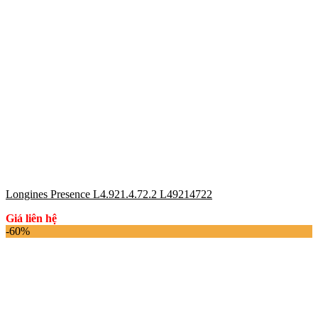
Longines Presence L4.921.4.72.2 L49214722
Giá liên hệ
-60%