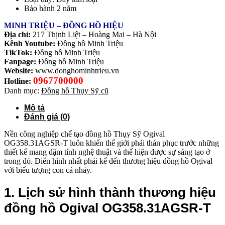
Bảo hành 2 năm
MINH TRIỆU – ĐỒNG HỒ HIỆU
Địa chỉ:
217 Thịnh Liệt – Hoàng Mai – Hà Nội
Kênh Youtube:
Đồng hồ Minh Triệu
TikTok:
Đồng hồ Minh Triệu
Fanpage:
Đồng hồ Minh Triệu
Website:
www.donghominhtrieu.vn
0967700000
Hotline:
Danh mục:
Đồng hồ Thụy Sỹ cũ
Mô tả
Đánh giá (0)
Nền công nghiệp chế tạo đồng hồ Thụy Sỹ Ogival
OG358.31AGSR-T luôn khiến thế giới phải thán phục trước những
thiết kế mang đậm tính nghệ thuật và thể hiện được sự sáng tạo ở
trong đó. Điển hình nhất phải kể đến thương hiệu đồng hồ Ogival
với biểu tượng con cá nhảy.
1. Lịch sử hình thành thương hiệu
đồng hồ Ogival OG358.31AGSR-T