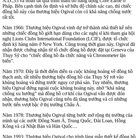
A.D.,35 và hoàn tất quá trình thăm dò hang động Core Earne ở
Pháp. Bên cạnh tính ổn định và sở hữu độ chính xác cao, thì chiếc
đồng hồ này của thương hiệu Ogival còn có khả năng chống nước
rất tốt.
Năm 1966: Thương hiệu Ogival vinh dự trở thành nhà thiết kế nên
những chiếc đồng hồ giới hạn dùng cho các nghị sĩ khi tham gia hội
nghị Lions Clubs International Foundation (LCIF), được tổ chức
định kỳ hàng năm ở New York. Cũng trong thời gian này, Ogival đã
nhận được chứng nhận từ tổ chức đồng hồ được đặt tại Geneva của
Thụy Sỹ cho “chiếc đồng hồ đa chức năng và Chronometer lặn
biển”.
Năm 1970: Đây là thời điểm diễn ra cuộc khủng hoảng về đồng hồ
thạch anh, rất nhiều thương hiệu đồng hồ của Thụy Sỹ rơi vào
khủng hoảng và đứng trước nguy cơ phá sản. Tuy nhiên, thương
hiệu Ogival đứng ngoài cuộc khủng hoảng này, nhờ “khả năng
chống xu hướng” mà đồng hồ cơ khí của Ogival vẫn được đón
nhận, thương hiệu Ogival cũng trên đà tăng trưởng và có những
bước tiến vượt bậc ở thị trường Châu Á.
Năm 1978: Thương hiệu Ogival từng bước mở rộng thị trường của
mình tại các nước Đông Nam Á, Trung Quốc, Đài Loan, Hồng
Kông và cả Nhật Bản và Hàn Quốc…
Năm 1993: Thương hiệu Ogival cho trình làng mẫu thiết kế đồng hồ