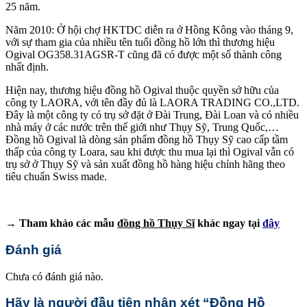
25 năm.
Năm 2010: Ở hội chợ HKTDC diễn ra ở Hồng Kông vào tháng 9,
với sự tham gia của nhiều tên tuổi đồng hồ lớn thì thương hiệu
Ogival OG358.31AGSR-T cũng đã có được một số thành công
nhất định.
Hiện nay, thương hiệu đồng hồ Ogival thuộc quyền sở hữu của
công ty LAORA, với tên đầy đủ là LAORA TRADING CO.,LTD.
Đây là một công ty có trụ sở đặt ở Đài Trung, Đài Loan và có nhiều
nhà máy ở các nước trên thế giới như Thụy Sỹ, Trung Quốc,…
Đồng hồ Ogival là dòng sản phẩm đồng hồ Thụy Sỹ cao cấp tầm
thấp của công ty Loara, sau khi được thu mua lại thì Ogival vẫn có
trụ sở ở Thụy Sỹ và sản xuất đồng hồ hàng hiệu chính hãng theo
tiêu chuẩn Swiss made.
→ Tham khảo các mẫu
đồng hồ Thụy Sĩ
khác ngay tại
đây
Đánh giá
Chưa có đánh giá nào.
Hãy là người đầu tiên nhận xét “Đồng Hồ