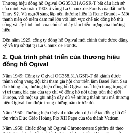
Thương hiệu đồng hồ Ogival OG358.31AGSR-T bắt đầu lịch sử
của mình vào năm 1903 ở vùng La Chaux-de-Fonds của đất nước
Thụy Sỹ. Và người sáng lập nên thương hiệu là Rene Brandt – Một
thanh niên có niềm đam mê lớn với lĩnh vực chế tác đồng hồ thủ
công và lấy hình ảnh của chú cá nhảy làm biểu tượng của thương
hiệu.
Đến năm 1929, công ty đồng hồ Ogival mới chính thức được đăng
ký và trụ sở đặt tại La Chaux-de-Fonds.
2. Quá trình phát triển của thương hiệu
đồng hồ Ogival
Năm 1949: Công ty Ogival OG358.31AGSR-T đã giành được
thành công vang dội khi tham gia hội chợ triển lãm Basel Fair. Sau
đó không lâu, thương hiệu đồng hồ Ogival xuất hiện trang trọng ở
vị trí trang bìa của của tạp chí về đồng hồ nổi tiếng trên thế giới
Europa, với một sự ghi nhận đầy đủ về những thành tựu mà thương
hiệu Ogival làm được trong những năm trước đó.
Năm 1950: Thương hiệu Ogival nhận vinh dự chế tác đồng hồ để
tôn vinh Đức Giáo Hoàng Pio XII Papa của tòa thánh Vatican.
Năm 1958: Chiếc đồng hồ Ogival Chronometers Spitfire đã theo