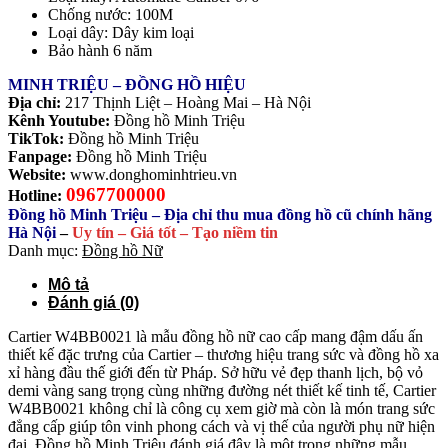
Chống nước: 100M
Loại dây: Dây kim loại
Bảo hành 6 năm
MINH TRIỆU – ĐỒNG HỒ HIỆU
Địa chỉ:
217 Thịnh Liệt – Hoàng Mai – Hà Nội
Kênh Youtube:
Đồng hồ Minh Triệu
TikTok:
Đồng hồ Minh Triệu
Fanpage:
Đồng hồ Minh Triệu
Website:
www.donghominhtrieu.vn
0967700000
Hotline:
Đồng hồ Minh Triệu – Địa chỉ thu mua đồng hồ cũ chính hãng
Hà Nội
–
Uy tín – Giá tốt – Tạo niềm tin
Danh mục:
Đồng hồ Nữ
Mô tả
Đánh giá (0)
Cartier W4BB0021 là mẫu đồng hồ nữ cao cấp mang đậm dấu ấn
thiết kế đặc trưng của Cartier – thương hiệu trang sức và đồng hồ xa
xỉ hàng đầu thế giới đến từ Pháp. Sở hữu vẻ đẹp thanh lịch, bộ vỏ
demi vàng sang trọng cùng những đường nét thiết kế tinh tế, Cartier
W4BB0021 không chỉ là công cụ xem giờ mà còn là món trang sức
đẳng cấp giúp tôn vinh phong cách và vị thế của người phụ nữ hiện
đại. Đồng hồ Minh Triệu đánh giá đây là một trong những mẫu