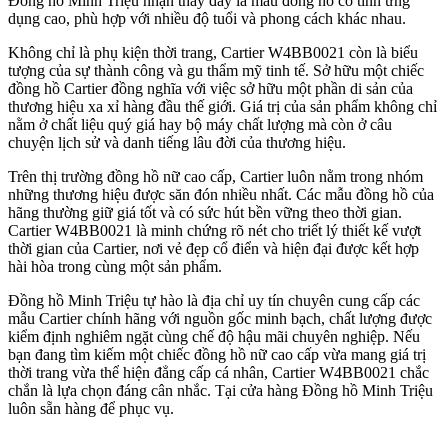
Đồng hồ Minh Triệu nhận thấy đây là mẫu đồng hồ có tính ứng
dụng cao, phù hợp với nhiều độ tuổi và phong cách khác nhau.
Không chỉ là phụ kiện thời trang, Cartier W4BB0021 còn là biểu
tượng của sự thành công và gu thẩm mỹ tinh tế. Sở hữu một chiếc
đồng hồ Cartier đồng nghĩa với việc sở hữu một phần di sản của
thương hiệu xa xỉ hàng đầu thế giới. Giá trị của sản phẩm không chỉ
nằm ở chất liệu quý giá hay bộ máy chất lượng mà còn ở câu
chuyện lịch sử và danh tiếng lâu đời của thương hiệu.
Trên thị trường đồng hồ nữ cao cấp, Cartier luôn nằm trong nhóm
những thương hiệu được săn đón nhiều nhất. Các mẫu đồng hồ của
hãng thường giữ giá tốt và có sức hút bền vững theo thời gian.
Cartier W4BB0021 là minh chứng rõ nét cho triết lý thiết kế vượt
thời gian của Cartier, nơi vẻ đẹp cổ điển và hiện đại được kết hợp
hài hòa trong cùng một sản phẩm.
Đồng hồ Minh Triệu tự hào là địa chỉ uy tín chuyên cung cấp các
mẫu Cartier chính hãng với nguồn gốc minh bạch, chất lượng được
kiểm định nghiêm ngặt cùng chế độ hậu mãi chuyên nghiệp. Nếu
bạn đang tìm kiếm một chiếc đồng hồ nữ cao cấp vừa mang giá trị
thời trang vừa thể hiện đẳng cấp cá nhân, Cartier W4BB0021 chắc
chắn là lựa chọn đáng cân nhắc. Tại cửa hàng Đồng hồ Minh Triệu
luôn sẵn hàng để phục vụ.