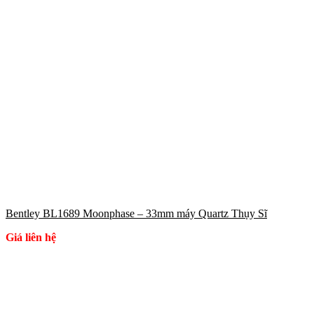
Bentley BL1689 Moonphase – 33mm máy Quartz Thụy Sĩ
Giá liên hệ