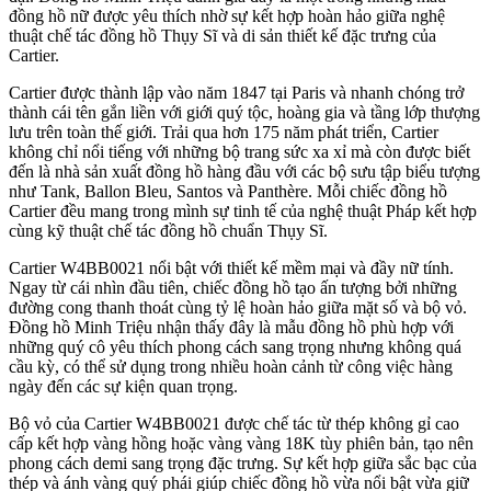
đồng hồ nữ được yêu thích nhờ sự kết hợp hoàn hảo giữa nghệ
thuật chế tác đồng hồ Thụy Sĩ và di sản thiết kế đặc trưng của
Cartier.
Cartier được thành lập vào năm 1847 tại Paris và nhanh chóng trở
thành cái tên gắn liền với giới quý tộc, hoàng gia và tầng lớp thượng
lưu trên toàn thế giới. Trải qua hơn 175 năm phát triển, Cartier
không chỉ nổi tiếng với những bộ trang sức xa xỉ mà còn được biết
đến là nhà sản xuất đồng hồ hàng đầu với các bộ sưu tập biểu tượng
như Tank, Ballon Bleu, Santos và Panthère. Mỗi chiếc đồng hồ
Cartier đều mang trong mình sự tinh tế của nghệ thuật Pháp kết hợp
cùng kỹ thuật chế tác đồng hồ chuẩn Thụy Sĩ.
Cartier W4BB0021 nổi bật với thiết kế mềm mại và đầy nữ tính.
Ngay từ cái nhìn đầu tiên, chiếc đồng hồ tạo ấn tượng bởi những
đường cong thanh thoát cùng tỷ lệ hoàn hảo giữa mặt số và bộ vỏ.
Đồng hồ Minh Triệu nhận thấy đây là mẫu đồng hồ phù hợp với
những quý cô yêu thích phong cách sang trọng nhưng không quá
cầu kỳ, có thể sử dụng trong nhiều hoàn cảnh từ công việc hàng
ngày đến các sự kiện quan trọng.
Bộ vỏ của Cartier W4BB0021 được chế tác từ thép không gỉ cao
cấp kết hợp vàng hồng hoặc vàng vàng 18K tùy phiên bản, tạo nên
phong cách demi sang trọng đặc trưng. Sự kết hợp giữa sắc bạc của
thép và ánh vàng quý phái giúp chiếc đồng hồ vừa nổi bật vừa giữ