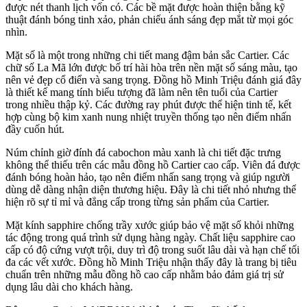
được nét thanh lịch vốn có. Các bề mặt được hoàn thiện bằng kỹ
thuật đánh bóng tinh xảo, phản chiếu ánh sáng đẹp mắt từ mọi góc
nhìn.
Mặt số là một trong những chi tiết mang đậm bản sắc Cartier. Các
chữ số La Mã lớn được bố trí hài hòa trên nền mặt số sáng màu, tạo
nên vẻ đẹp cổ điển và sang trọng. Đồng hồ Minh Triệu đánh giá đây
là thiết kế mang tính biểu tượng đã làm nên tên tuổi của Cartier
trong nhiều thập kỷ. Các đường ray phút được thể hiện tinh tế, kết
hợp cùng bộ kim xanh nung nhiệt truyền thống tạo nên điểm nhấn
đầy cuốn hút.
Núm chỉnh giờ đính đá cabochon màu xanh là chi tiết đặc trưng
không thể thiếu trên các mẫu đồng hồ Cartier cao cấp. Viên đá được
đánh bóng hoàn hảo, tạo nên điểm nhấn sang trọng và giúp người
dùng dễ dàng nhận diện thương hiệu. Đây là chi tiết nhỏ nhưng thể
hiện rõ sự tỉ mỉ và đẳng cấp trong từng sản phẩm của Cartier.
Mặt kính sapphire chống trầy xước giúp bảo vệ mặt số khỏi những
tác động trong quá trình sử dụng hàng ngày. Chất liệu sapphire cao
cấp có độ cứng vượt trội, duy trì độ trong suốt lâu dài và hạn chế tối
đa các vết xước. Đồng hồ Minh Triệu nhận thấy đây là trang bị tiêu
chuẩn trên những mẫu đồng hồ cao cấp nhằm bảo đảm giá trị sử
dụng lâu dài cho khách hàng.