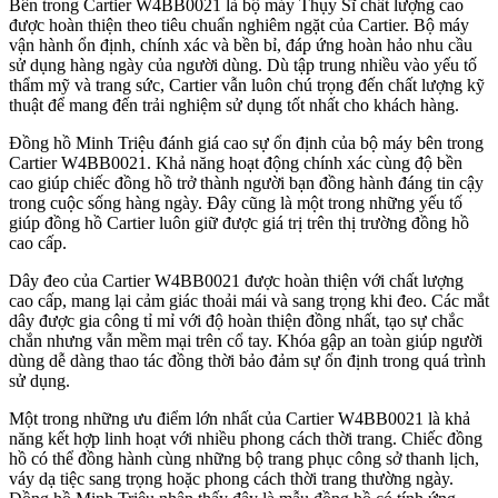
Bên trong Cartier W4BB0021 là bộ máy Thụy Sĩ chất lượng cao
được hoàn thiện theo tiêu chuẩn nghiêm ngặt của Cartier. Bộ máy
vận hành ổn định, chính xác và bền bỉ, đáp ứng hoàn hảo nhu cầu
sử dụng hàng ngày của người dùng. Dù tập trung nhiều vào yếu tố
thẩm mỹ và trang sức, Cartier vẫn luôn chú trọng đến chất lượng kỹ
thuật để mang đến trải nghiệm sử dụng tốt nhất cho khách hàng.
Đồng hồ Minh Triệu đánh giá cao sự ổn định của bộ máy bên trong
Cartier W4BB0021. Khả năng hoạt động chính xác cùng độ bền
cao giúp chiếc đồng hồ trở thành người bạn đồng hành đáng tin cậy
trong cuộc sống hàng ngày. Đây cũng là một trong những yếu tố
giúp đồng hồ Cartier luôn giữ được giá trị trên thị trường đồng hồ
cao cấp.
Dây đeo của Cartier W4BB0021 được hoàn thiện với chất lượng
cao cấp, mang lại cảm giác thoải mái và sang trọng khi đeo. Các mắt
dây được gia công tỉ mỉ với độ hoàn thiện đồng nhất, tạo sự chắc
chắn nhưng vẫn mềm mại trên cổ tay. Khóa gập an toàn giúp người
dùng dễ dàng thao tác đồng thời bảo đảm sự ổn định trong quá trình
sử dụng.
Một trong những ưu điểm lớn nhất của Cartier W4BB0021 là khả
năng kết hợp linh hoạt với nhiều phong cách thời trang. Chiếc đồng
hồ có thể đồng hành cùng những bộ trang phục công sở thanh lịch,
váy dạ tiệc sang trọng hoặc phong cách thời trang thường ngày.