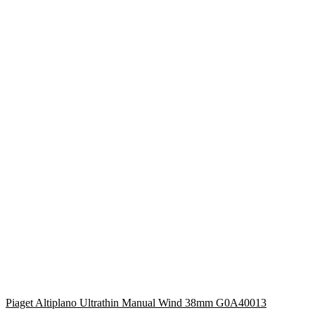
Piaget Altiplano Ultrathin Manual Wind 38mm G0A40013