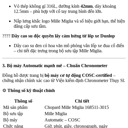
Vỏ thép không gỉ 316L, đường kính
42mm
, dày khoảng
12.5mm – phù hợp với cổ tay trung bình đến lớn.
Nắp lưng khắc logo Mille Miglia và số hiệu giới hạn, thể hiện
đẳng cấp sưu tầm.
????
Dây cao su độc quyền lấy cảm hứng từ lốp xe Dunlop
Dây cao su đen có hoa văn mô phỏng vân lốp xe đua cổ điển
– chi tiết đặc trưng trong bộ sưu tập Mille Miglia.
3. Bộ máy Automatic mạnh mẽ – Chuẩn Chronometer
Đồng hồ được trang bị
bộ máy cơ tự động COSC-certified
–
chứng nhận chính xác cao từ Viện kiểm định Chronometer Thụy Sĩ.
⚙️
Thông số kỹ thuật chính
Thông số
Chi tiết
Mã sản phẩm
Chopard Mille Miglia 168511-3015
Bộ sưu tập
Mille Miglia
Bộ máy
Automatic – COSC
Chức năng
Giờ, phút, giây, chronograph, ngày