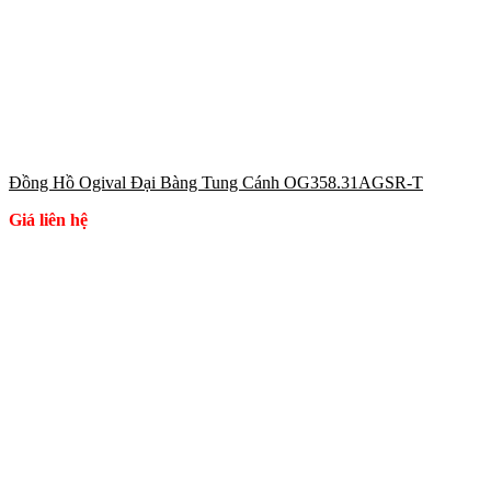
Đồng Hồ Ogival Đại Bàng Tung Cánh OG358.31AGSR-T
Giá liên hệ