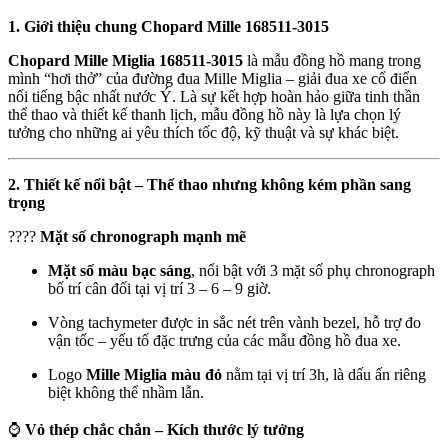
1. Giới thiệu chung Chopard Mille 168511-3015
Chopard Mille Miglia 168511-3015
là mẫu đồng hồ mang trong
mình “hơi thở” của đường đua Mille Miglia – giải đua xe cổ điển
nổi tiếng bậc nhất nước Ý. Là sự kết hợp hoàn hảo giữa tinh thần
thể thao và thiết kế thanh lịch, mẫu đồng hồ này là lựa chọn lý
tưởng cho những ai yêu thích tốc độ, kỹ thuật và sự khác biệt.
2. Thiết kế nổi bật – Thể thao nhưng không kém phần sang
trọng
????
Mặt số chronograph mạnh mẽ
Mặt số màu bạc sáng
, nổi bật với 3 mặt số phụ chronograph
bố trí cân đối tại vị trí 3 – 6 – 9 giờ.
Vòng tachymeter được in sắc nét trên vành bezel, hỗ trợ đo
vận tốc – yếu tố đặc trưng của các mẫu đồng hồ đua xe.
Logo
Mille Miglia màu đỏ
nằm tại vị trí 3h, là dấu ấn riêng
biệt không thể nhầm lẫn.
⌚
Vỏ thép chắc chắn – Kích thước lý tưởng