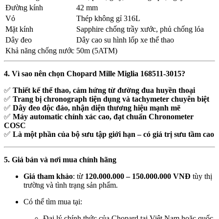
Đường kính
42 mm
Vỏ
Thép không gỉ 316L
Mặt kính
Sapphire chống trầy xước, phủ chống lóa
Dây đeo
Dây cao su hình lốp xe thể thao
Khả năng chống nước
50m (5ATM)
4. Vì sao nên chọn Chopard Mille Miglia 168511-3015?
✅
Thiết kế thể thao, cảm hứng từ đường đua huyền thoại
✅
Trang bị chronograph tiện dụng và tachymeter chuyên biệt
✅
Dây đeo độc đáo, nhận diện thương hiệu mạnh mẽ
✅
Máy automatic chính xác cao, đạt chuẩn Chronometer
COSC
✅
Là một phần của bộ sưu tập giới hạn – có giá trị sưu tầm cao
5. Giá bán và nơi mua chính hãng
Giá tham khảo
: từ
120.000.000 – 150.000.000 VNĐ
tùy thị
trường và tình trạng sản phẩm.
Có thể tìm mua tại:
Đại lý chính thức của Chopard tại Việt Nam hoặc quốc