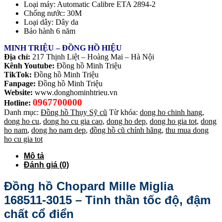
Loại máy: Automatic Calibre ETA 2894-2
Chống nước: 30M
Loại dây: Dây da
Bảo hành 6 năm
MINH TRIỆU – ĐỒNG HỒ HIỆU
Địa chỉ:
217 Thịnh Liệt – Hoàng Mai – Hà Nội
Kênh Youtube:
Đồng hồ Minh Triệu
TikTok:
Đồng hồ Minh Triệu
Fanpage:
Đồng hồ Minh Triệu
Website:
www.donghominhtrieu.vn
0967700000
Hotline:
Danh mục:
Đồng hồ Thụy Sỹ cũ
Từ khóa:
dong ho chinh hang
,
dong ho cu
,
dong ho cu gia cao
,
dong ho dep
,
dong ho gia tot
,
dong
ho nam
,
dong ho nam dep
,
đồng hồ cũ chính hãng
,
thu mua dong
ho cu gia tot
Mô tả
Đánh giá (0)
Đồng hồ Chopard Mille Miglia
168511-3015 – Tinh thần tốc độ, đậm
chất cổ điển