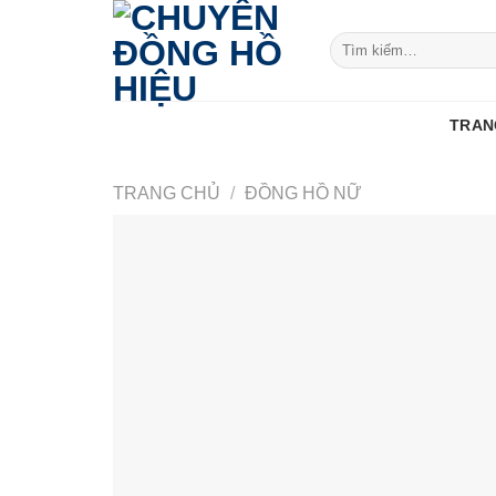
Skip
to
Tìm
kiếm:
content
TRAN
TRANG CHỦ
/
ĐỒNG HỒ NỮ