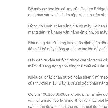
Bộ máy cơ học lên cót tay của Golden Bridge là
quá trình sản xuất và lắp ráp. Mỗi linh kiện 
Đồng hồ Minh Triệu đánh giá bộ máy Golden Br
mang đến khả năng vận hành ổn định, bộ máy cò
Khả năng dự trữ năng lượng ổn định giúp đồng 
tiếp với bộ máy thông qua thao tác lên dây có
Dây đeo đi kèm thường được chế tác từ da cá s
thêm vẻ sang trọng cho tổng thể thiết kế. Màu
Khóa cài chắc chắn được hoàn thiện tỉ mỉ theo 
của thương hiệu. Đây là yếu tố góp phần nâng 
Corum 400.100.85/0009 không phải là mẫu đồn
và mong muốn sở hữu một thiết kế khác biệt h
cảm nhận được giá trị của nghệ thuật đồng hồ