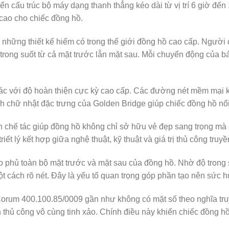
n cấu trúc bộ máy dạng thanh thẳng kéo dài từ vị trí 6 giờ đến 
 cao cho chiếc đồng hồ.
 những thiết kế hiếm có trong thế giới đồng hồ cao cấp. Người
trong suốt từ cả mặt trước lẫn mặt sau. Mỗi chuyển động của b
c với độ hoàn thiện cực kỳ cao cấp. Các đường nét mềm mại k
nh chữ nhật đặc trưng của Golden Bridge giúp chiếc đồng hồ nổi 
nh chế tác giúp đồng hồ không chỉ sở hữu vẻ đẹp sang trọng mà
riết lý kết hợp giữa nghệ thuật, kỹ thuật và giá trị thủ công tru
 phủ toàn bộ mặt trước và mặt sau của đồng hồ. Nhờ độ trong s
ột cách rõ nét. Đây là yếu tố quan trọng góp phần tạo nên sức h
orum 400.100.85/0009 gần như không có mặt số theo nghĩa tru
n thủ công vô cùng tinh xảo. Chính điều này khiến chiếc đồng h