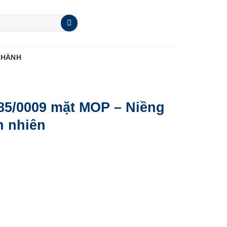
 HÀNH
85/0009 mặt MOP – Niềng
n nhiên