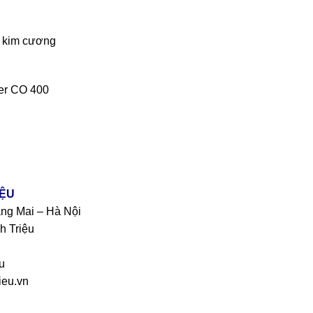
+ kim cương
ber CO 400
IỆU
àng Mai – Hà Nội
h Triệu
u
eu.vn