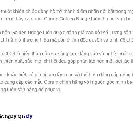
 thuật khiến chiếc đồng hồ trở thành điểm nhấn nổi bật trong mọ
 trưng bày cá nhân, Corum Golden Bridge luôn thu hút sự chú ý
n bản Golden Bridge luôn được đánh giá cao bởi số lượng sản x
chỉ nằm ở thương hiệu mà còn ở tính độc quyền và trình độ chế
/0009 là hiện thân của sự sáng tạo, đẳng cấp và nghệ thuật c
 thiện xuất sắc, mọi chi tiết đều góp phần tạo nên một kiệt tác t
c khác biệt, có giá trị sưu tầm cao và thể hiện đẳng cấp riêng
ào cung cấp các mẫu Corum chính hãng với nguồn gốc minh bạ
àng luôn sẵn hàng để phục vụ.
c ngay tại
đây