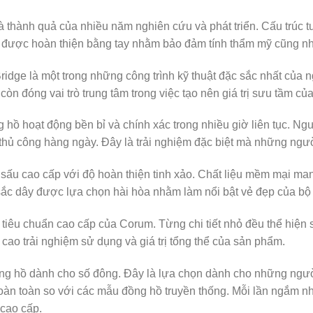
 thành quả của nhiều năm nghiên cứu và phát triển. Cấu trúc tu
đều được hoàn thiện bằng tay nhằm bảo đảm tính thẩm mỹ cũng n
idge là một trong những công trình kỹ thuật đặc sắc nhất của 
n đóng vai trò trung tâm trong việc tạo nên giá trị sưu tầm củ
hồ hoạt động bền bỉ và chính xác trong nhiều giờ liên tục. Ng
t thủ công hàng ngày. Đây là trải nghiệm đặc biệt mà những ngườ
ấu cao cấp với độ hoàn thiện tinh xảo. Chất liệu mềm mại mang
 sắc dây được lựa chọn hài hòa nhằm làm nổi bật vẻ đẹp của bộ
tiêu chuẩn cao cấp của Corum. Từng chi tiết nhỏ đều thể hiện s
cao trải nghiệm sử dụng và giá trị tổng thể của sản phẩm.
g hồ dành cho số đông. Đây là lựa chọn dành cho những người 
oàn toàn so với các mẫu đồng hồ truyền thống. Mỗi lần ngắm n
 cao cấp.