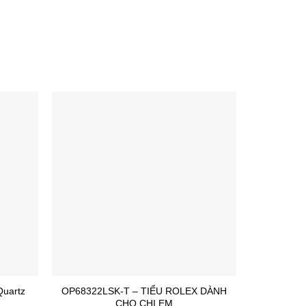
Quartz
OP68322LSK-T – TIỂU ROLEX DÀNH
Longin
CHO CHỊ EM
L4.1