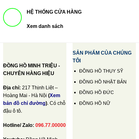
HỆ THỐNG CỬA HÀNG
Xem danh sách
SẢN PHẨM CỦA CHÚNG
TÔI
ĐỒNG HỒ MINH TRIỆU -
ĐỒNG HỒ THỤY SỸ
CHUYÊN HÀNG HIỆU
ĐỒNG HỒ NHẬT BẢN
Địa chỉ:
217 Thịnh Liệt –
ĐỒNG HỒ ĐỨC
Hoàng Mai - Hà Nội
(
Xem
ĐỒNG HỒ NỮ
bản đồ chỉ đường
)
. Có chỗ
đậu ô tô.
Hotline/ Zalo:
096.77.00000