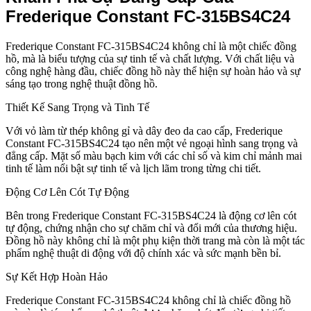
Frederique Constant FC-315BS4C24
Frederique Constant FC-315BS4C24 không chỉ là một chiếc đồng
hồ, mà là biểu tượng của sự tinh tế và chất lượng. Với chất liệu và
công nghệ hàng đầu, chiếc đồng hồ này thể hiện sự hoàn hảo và sự
sáng tạo trong nghệ thuật đồng hồ.
Thiết Kế Sang Trọng và Tinh Tế
Với vỏ làm từ thép không gỉ và dây đeo da cao cấp, Frederique
Constant FC-315BS4C24 tạo nên một vẻ ngoại hình sang trọng và
đẳng cấp. Mặt số màu bạch kim với các chỉ số và kim chỉ mảnh mai
tinh tế làm nổi bật sự tinh tế và lịch lãm trong từng chi tiết.
Động Cơ Lên Cót Tự Động
Bên trong Frederique Constant FC-315BS4C24 là động cơ lên cót
tự động, chứng nhận cho sự chăm chỉ và đổi mới của thương hiệu.
Đồng hồ này không chỉ là một phụ kiện thời trang mà còn là một tác
phẩm nghệ thuật di động với độ chính xác và sức mạnh bền bỉ.
Sự Kết Hợp Hoàn Hảo
Frederique Constant FC-315BS4C24 không chỉ là chiếc đồng hồ