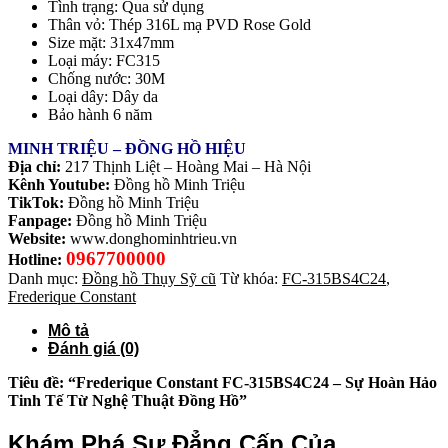
Tình trạng: Qua sử dụng
Thân vỏ: Thép 316L mạ PVD Rose Gold
Size mặt: 31x47mm
Loại máy: FC315
Chống nước: 30M
Loại dây: Dây da
Bảo hành 6 năm
MINH TRIỆU – ĐỒNG HỒ HIỆU
Địa chỉ:
217 Thịnh Liệt – Hoàng Mai – Hà Nội
Kênh Youtube:
Đồng hồ Minh Triệu
TikTok:
Đồng hồ Minh Triệu
Fanpage:
Đồng hồ Minh Triệu
Website:
www.donghominhtrieu.vn
0967700000
Hotline:
Danh mục:
Đồng hồ Thụy Sỹ cũ
Từ khóa:
FC-315BS4C24
,
Frederique Constant
Mô tả
Đánh giá (0)
Tiêu đề: “Frederique Constant FC-315BS4C24 – Sự Hoàn Hảo
Tinh Tế Từ Nghệ Thuật Đồng Hồ”
Khám Phá Sự Đẳng Cấp Của