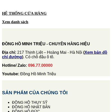
HỆ THỐNG CỬA HÀNG
Xem danh sách
ĐỒNG HỒ MINH TRIỆU - CHUYÊN HÀNG HIỆU
Địa chỉ:
217 Thịnh Liệt – Hoàng Mai - Hà Nội
(
Xem bản đồ
chỉ đường
)
. Có chỗ đậu ô tô.
Hotline/ Zalo:
096.77.00000
Youtube:
Đồng Hồ Minh Triệu
SẢN PHẨM CỦA CHÚNG TÔI
ĐỒNG HỒ THỤY SỸ
ĐỒNG HỒ NHẬT BẢN
ĐỒNG HỒ ĐỨC