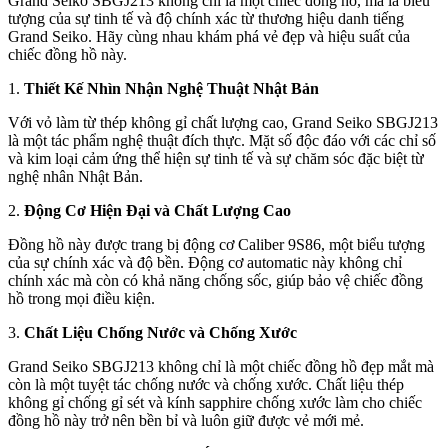
Grand Seiko SBGJ213 không chỉ là một chiếc đồng hồ, mà là biểu
tượng của sự tinh tế và độ chính xác từ thương hiệu danh tiếng
Grand Seiko. Hãy cùng nhau khám phá vẻ đẹp và hiệu suất của
chiếc đồng hồ này.
1.
Thiết Kế Nhìn Nhận Nghệ Thuật Nhật Bản
Với vỏ làm từ thép không gỉ chất lượng cao, Grand Seiko SBGJ213
là một tác phẩm nghệ thuật đích thực. Mặt số độc đáo với các chỉ số
và kim loại cảm ứng thể hiện sự tinh tế và sự chăm sóc đặc biệt từ
nghệ nhân Nhật Bản.
2.
Động Cơ Hiện Đại và Chất Lượng Cao
Đồng hồ này được trang bị động cơ Caliber 9S86, một biểu tượng
của sự chính xác và độ bền. Động cơ automatic này không chỉ
chính xác mà còn có khả năng chống sốc, giúp bảo vệ chiếc đồng
hồ trong mọi điều kiện.
3.
Chất Liệu Chống Nước và Chống Xước
Grand Seiko SBGJ213 không chỉ là một chiếc đồng hồ đẹp mắt mà
còn là một tuyệt tác chống nước và chống xước. Chất liệu thép
không gỉ chống gỉ sét và kính sapphire chống xước làm cho chiếc
đồng hồ này trở nên bền bỉ và luôn giữ được vẻ mới mẻ.