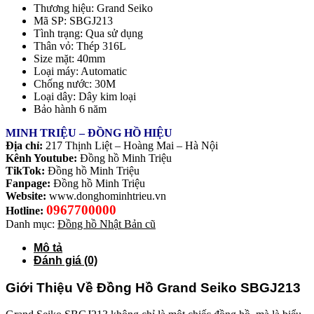
Thương hiệu: Grand Seiko
Mã SP: SBGJ213
Tình trạng: Qua sử dụng
Thân vỏ: Thép 316L
Size mặt: 40mm
Loại máy: Automatic
Chống nước: 30M
Loại dây: Dây kim loại
Bảo hành 6 năm
MINH TRIỆU – ĐỒNG HỒ HIỆU
Địa chỉ:
217 Thịnh Liệt – Hoàng Mai – Hà Nội
Kênh Youtube:
Đồng hồ Minh Triệu
TikTok:
Đồng hồ Minh Triệu
Fanpage:
Đồng hồ Minh Triệu
Website:
www.donghominhtrieu.vn
0967700000
Hotline:
Danh mục:
Đồng hồ Nhật Bản cũ
Mô tả
Đánh giá (0)
Giới Thiệu Về Đồng Hồ Grand Seiko SBGJ213