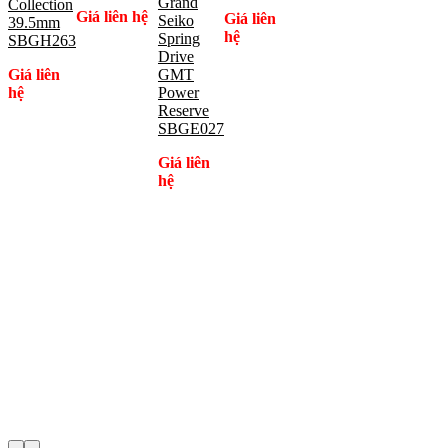
Grand
Collection
Giá liên hệ
Giá liên
Seiko
39.5mm
hệ
Spring
SBGH263
Drive
Giá liên
GMT
hệ
Power
Reserve
SBGE027
Giá liên
hệ