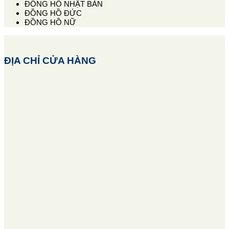
ĐỒNG HỒ NHẬT BẢN
ĐỒNG HỒ ĐỨC
ĐỒNG HỒ NỮ
ĐỊA CHỈ CỬA HÀNG