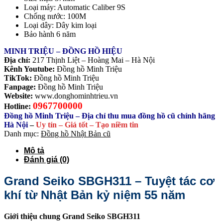
Loại máy: Automatic Caliber 9S
Chống nước: 100M
Loại dây: Dây kim loại
Bảo hành 6 năm
MINH TRIỆU – ĐỒNG HỒ HIỆU
Địa chỉ:
217 Thịnh Liệt – Hoàng Mai – Hà Nội
Kênh Youtube:
Đồng hồ Minh Triệu
TikTok:
Đồng hồ Minh Triệu
Fanpage:
Đồng hồ Minh Triệu
Website:
www.donghominhtrieu.vn
0967700000
Hotline:
Đồng hồ Minh Triệu – Địa chỉ thu mua đồng hồ cũ chính hãng
Hà Nội
–
Uy tín – Giá tốt – Tạo niềm tin
Danh mục:
Đồng hồ Nhật Bản cũ
Mô tả
Đánh giá (0)
Grand Seiko SBGH311 – Tuyệt tác cơ
khí từ Nhật Bản kỷ niệm 55 năm
Giới thiệu chung Grand Seiko SBGH311