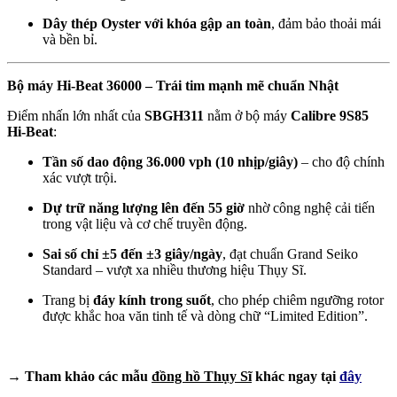
Dây thép Oyster với khóa gập an toàn
, đảm bảo thoải mái
và bền bỉ.
Bộ máy Hi-Beat 36000 – Trái tim mạnh mẽ chuẩn Nhật
Điểm nhấn lớn nhất của
SBGH311
nằm ở bộ máy
Calibre 9S85
Hi-Beat
:
Tần số dao động 36.000 vph (10 nhịp/giây)
– cho độ chính
xác vượt trội.
Dự trữ năng lượng lên đến 55 giờ
nhờ công nghệ cải tiến
trong vật liệu và cơ chế truyền động.
Sai số chỉ ±5 đến ±3 giây/ngày
, đạt chuẩn Grand Seiko
Standard – vượt xa nhiều thương hiệu Thụy Sĩ.
Trang bị
đáy kính trong suốt
, cho phép chiêm ngưỡng rotor
được khắc hoa văn tinh tế và dòng chữ “Limited Edition”.
→ Tham khảo các mẫu
đồng hồ Thụy Sĩ
khác ngay tại
đây