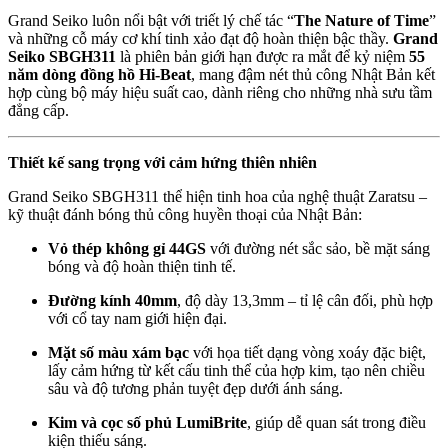
Grand Seiko luôn nổi bật với triết lý chế tác “
The Nature of Time
”
và những cỗ máy cơ khí tinh xảo đạt độ hoàn thiện bậc thầy.
Grand
Seiko SBGH311
là phiên bản giới hạn được ra mắt để kỷ niệm
55
năm dòng đồng hồ Hi-Beat
, mang đậm nét thủ công Nhật Bản kết
hợp cùng bộ máy hiệu suất cao, dành riêng cho những nhà sưu tầm
đẳng cấp.
Thiết kế sang trọng với cảm hứng thiên nhiên
Grand Seiko SBGH311 thể hiện tinh hoa của nghệ thuật Zaratsu –
kỹ thuật đánh bóng thủ công huyền thoại của Nhật Bản:
Vỏ thép không gỉ 44GS
với đường nét sắc sảo, bề mặt sáng
bóng và độ hoàn thiện tinh tế.
Đường kính 40mm
, độ dày 13,3mm – tỉ lệ cân đối, phù hợp
với cổ tay nam giới hiện đại.
Mặt số màu xám bạc
với họa tiết dạng vòng xoáy đặc biệt,
lấy cảm hứng từ kết cấu tinh thể của hợp kim, tạo nên chiều
sâu và độ tương phản tuyệt đẹp dưới ánh sáng.
Kim và cọc số phủ LumiBrite
, giúp dễ quan sát trong điều
kiện thiếu sáng.