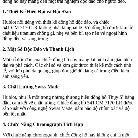
đồng hồ này mang đến một trải nghiệm độc đáo cho người đeo.
1. Thiết Kế Hiện Đại và Độc Đáo
Hublot nổi tiếng với thiết kế đồng hồ độc đáo, và chiếc
541.CM.7170.LR không phải là ngoại lệ. Vỏ đồng hồ được làm từ
chất liệu titanium chống gỉ, nhẹ và bền bỉ, tạo nên vẻ ngoại hình
đồng đều và sang trọng.
2. Mặt Số Độc Đáo và Thanh Lịch
Mặt số độc đáo của chiếc đồng hồ này mang lại một cảm giác hiện
đại và phá cách. Các chỉ số và kim giờ được thiết kế một cách tinh
tế, với lớp phủ dạ quang, giúp đọc giờ dễ dàng cả trong điều kiện
ánh sáng yếu.
3. Chất Lượng Swiss Made
Hublot, như là một trong những thương hiệu đồng hồ Thụy Sĩ hàng
đầu, cam kết về chất lượng. Chiếc đồng hồ 541.CM.7170.LR được
sản xuất với công nghệ Swiss Made, đảm bảo độ chính xác và độ
bền tốt nhất.
4. Chức Năng Chronograph Tích Hợp
Với chức năng chronograph, chiếc đồng hồ này không chỉ là một