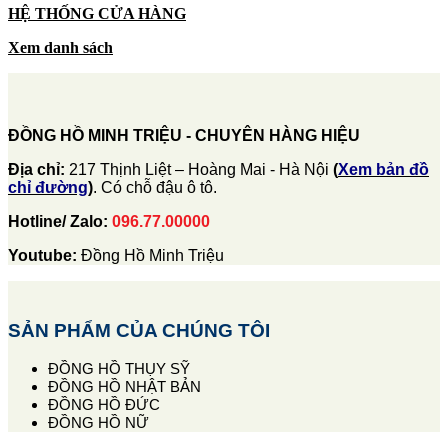
HỆ THỐNG CỬA HÀNG
Xem danh sách
ĐỒNG HỒ MINH TRIỆU - CHUYÊN HÀNG HIỆU
Địa chỉ:
217 Thịnh Liệt – Hoàng Mai - Hà Nội
(
Xem bản đồ
chỉ đường
)
. Có chỗ đậu ô tô.
Hotline/ Zalo:
096.77.00000
Youtube:
Đồng Hồ Minh Triệu
SẢN PHẨM CỦA CHÚNG TÔI
ĐỒNG HỒ THỤY SỸ
ĐỒNG HỒ NHẬT BẢN
ĐỒNG HỒ ĐỨC
ĐỒNG HỒ NỮ