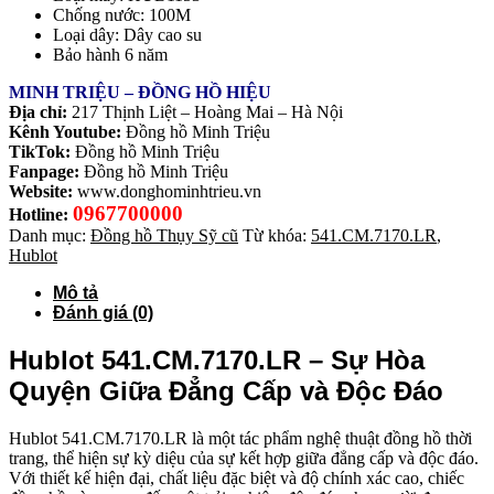
Chống nước: 100M
Loại dây: Dây cao su
Bảo hành 6 năm
MINH TRIỆU – ĐỒNG HỒ HIỆU
Địa chỉ:
217 Thịnh Liệt – Hoàng Mai – Hà Nội
Kênh Youtube:
Đồng hồ Minh Triệu
TikTok:
Đồng hồ Minh Triệu
Fanpage:
Đồng hồ Minh Triệu
Website:
www.donghominhtrieu.vn
0967700000
Hotline:
Danh mục:
Đồng hồ Thụy Sỹ cũ
Từ khóa:
541.CM.7170.LR
,
Hublot
Mô tả
Đánh giá (0)
Hublot 541.CM.7170.LR – Sự Hòa
Quyện Giữa Đẳng Cấp và Độc Đáo
Hublot 541.CM.7170.LR là một tác phẩm nghệ thuật đồng hồ thời
trang, thể hiện sự kỳ diệu của sự kết hợp giữa đẳng cấp và độc đáo.
Với thiết kế hiện đại, chất liệu đặc biệt và độ chính xác cao, chiếc