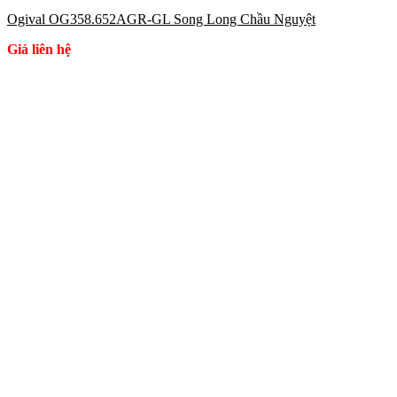
Ogival OG358.652AGR-GL Song Long Chầu Nguyệt
Giá liên hệ