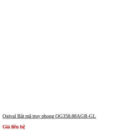
Ogival Bát mã truy phong OG358.88AGR-GL
Giá liên hệ