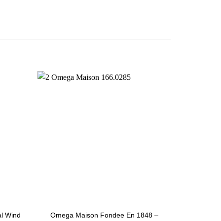
al Wind
Omega Maison Fondee En 1848 –
Long