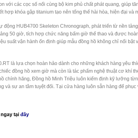
on với các cọc số nổi cùng bộ kim phủ chất phát quang, giúp t
ết hợp khóa gập titanium tạo nên tổng thể hài hòa, hiện đại và 
ự động HUB4700 Skeleton Chronograph, phát triển từ nền tảng 
ng 50 giờ, tích hợp chức năng bấm giờ thể thao và được hoàn t
u suất vận hành ổn định giúp mẫu đồng hồ không chỉ nổi bật v
RT là lựa chọn hoàn hảo dành cho những khách hàng yêu thích đ
t chiếc đồng hồ xem giờ mà còn là tác phẩm nghệ thuật cơ khí t
hồ chính hãng, Đồng hồ Minh Triệu luôn kiểm định kỹ lưỡng từ
g và sự an tâm tuyệt đối. Tại cửa hàng luôn sẵn hàng để phục 
ngay tại
đây