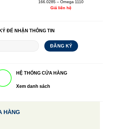
166.0285 – Omega 1110
L2.759
Giá liên hệ
KÝ ĐỂ NHẬN THÔNG TIN
HỆ THỐNG CỬA HÀNG
Xem danh sách
A HÀNG