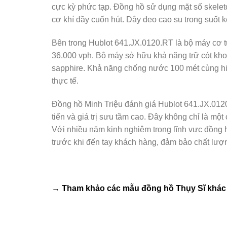
cực kỳ phức tạp. Đồng hồ sử dụng mặt số skelet
cơ khí đầy cuốn hút. Dây đeo cao su trong suốt k
Bên trong Hublot 641.JX.0120.RT là bộ máy cơ t
36.000 vph. Bộ máy sở hữu khả năng trữ cót khoả
sapphire. Khả năng chống nước 100 mét cùng hiệ
thực tế.
Đồng hồ Minh Triệu đánh giá Hublot 641.JX.0120.
tiến và giá trị sưu tầm cao. Đây không chỉ là mộ
Với nhiều năm kinh nghiệm trong lĩnh vực đồng 
trước khi đến tay khách hàng, đảm bảo chất lượn
→ Tham khảo các mẫu
đồng hồ Thụy Sĩ
khác 