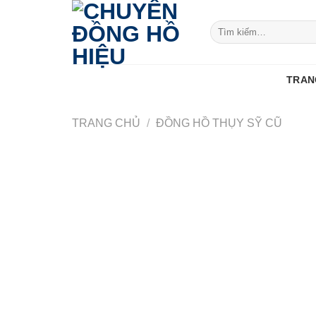
Skip
to
Tìm
kiếm:
content
TRAN
TRANG CHỦ
/
ĐỒNG HỒ THỤY SỸ CŨ