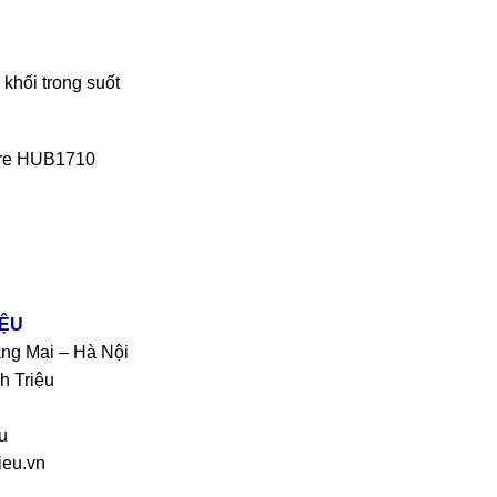
khối trong suốt
bre HUB1710
IỆU
àng Mai – Hà Nội
h Triệu
u
eu.vn