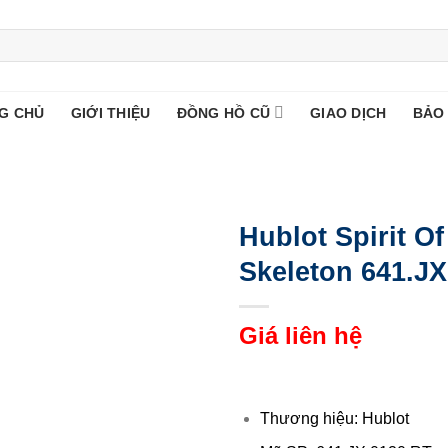
G CHỦ
GIỚI THIỆU
ĐỒNG HỒ CŨ
GIAO DỊCH
BẢO
Hublot Spirit O
Skeleton 641.J
Giá liên hệ
Thương hiệu: Hublot