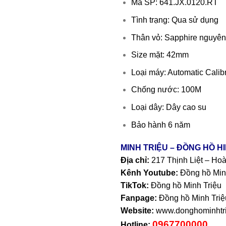
Mã SP: 641.JX.0120.RT
Tình trạng: Qua sử dụng
Thân vỏ: Sapphire nguyên 
Size mặt: 42mm
Loại máy: Automatic Cali
Chống nước: 100M
Loại dây: Dây cao su
Bảo hành 6 năm
MINH TRIỆU – ĐỒNG HỒ H
Địa chỉ:
217 Thịnh Liệt – Ho
Kênh Youtube:
Đồng hồ Min
TikTok:
Đồng hồ Minh Triệu
Fanpage:
Đồng hồ Minh Triệ
Website:
www.donghominhtri
0967700000
Hotline: