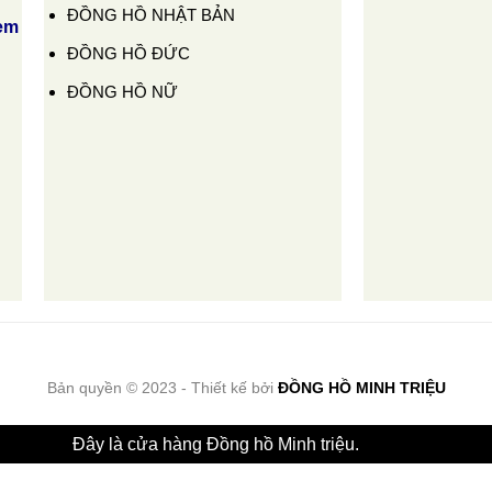
ĐỒNG HỒ NHẬT BẢN
em
ĐỒNG HỒ ĐỨC
ĐỒNG HỒ NỮ
Bản quyền © 2023 - Thiết kế bởi
ĐỒNG HỒ MINH TRIỆU
Đây là cửa hàng Đồng hồ Minh triệu.
Bỏ qua