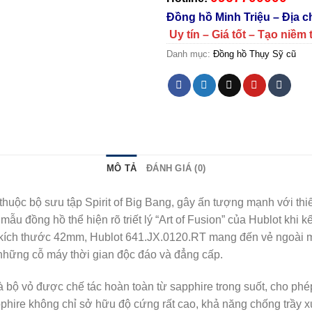
Đồng hồ Minh Triệu – Địa 
Uy tín – Giá tốt – Tạo niềm 
Danh mục:
Đồng hồ Thụy Sỹ cũ
MÔ TẢ
ĐÁNH GIÁ (0)
uộc bộ sưu tập Spirit of Big Bang, gây ấn tượng mạnh với thi
mẫu đồng hồ thể hiện rõ triết lý “Art of Fusion” của Hublot khi k
 Với kích thước 42mm, Hublot 641.JX.0120.RT mang đến vẻ ngoài
những cỗ máy thời gian độc đáo và đẳng cấp.
 bộ vỏ được chế tác hoàn toàn từ sapphire trong suốt, cho ph
phire không chỉ sở hữu độ cứng rất cao, khả năng chống trầy xư