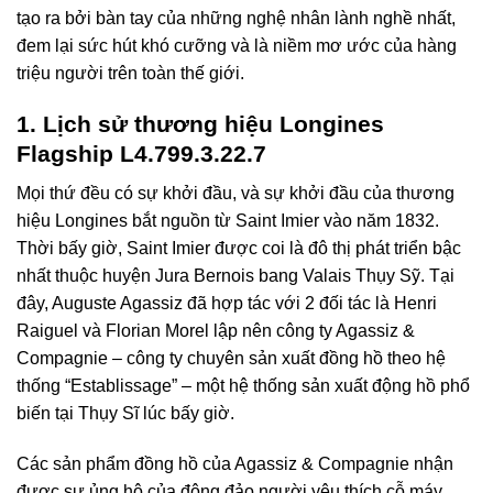
tạo ra bởi bàn tay của những nghệ nhân lành nghề nhất,
đem lại sức hút khó cưỡng và là niềm mơ ước của hàng
triệu người trên toàn thế giới.
1. Lịch sử thương hiệu Longines
Flagship L4.799.3.22.7
Mọi thứ đều có sự khởi đầu, và sự khởi đầu của thương
hiệu Longines bắt nguồn từ Saint Imier vào năm 1832.
Thời bấy giờ, Saint Imier được coi là đô thị phát triển bậc
nhất thuộc huyện Jura Bernois bang Valais Thụy Sỹ. Tại
đây, Auguste Agassiz đã hợp tác với 2 đối tác là Henri
Raiguel và Florian Morel lập nên công ty Agassiz &
Compagnie – công ty chuyên sản xuất đồng hồ theo hệ
thống “Establissage” – một hệ thống sản xuất động hồ phổ
biến tại Thụy Sĩ lúc bấy giờ.
Các sản phẩm đồng hồ của Agassiz & Compagnie nhận
được sự ủng hộ của đông đảo người yêu thích cỗ máy