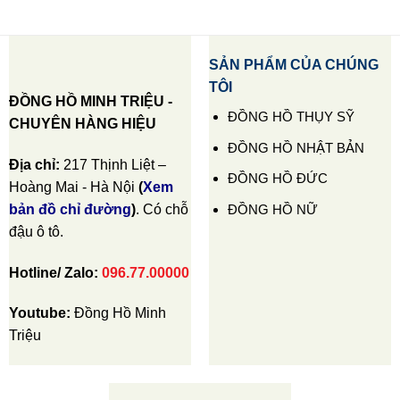
SẢN PHẨM CỦA CHÚNG
TÔI
ĐỒNG HỒ MINH TRIỆU -
ĐỒNG HỒ THỤY SỸ
CHUYÊN HÀNG HIỆU
ĐỒNG HỒ NHẬT BẢN
Địa chỉ:
217 Thịnh Liệt –
ĐỒNG HỒ ĐỨC
Hoàng Mai - Hà Nội
(
Xem
ĐỒNG HỒ NỮ
bản đồ chỉ đường
)
. Có chỗ
đậu ô tô.
Hotline/ Zalo:
096.77.00000
Youtube:
Đồng Hồ Minh
Triệu