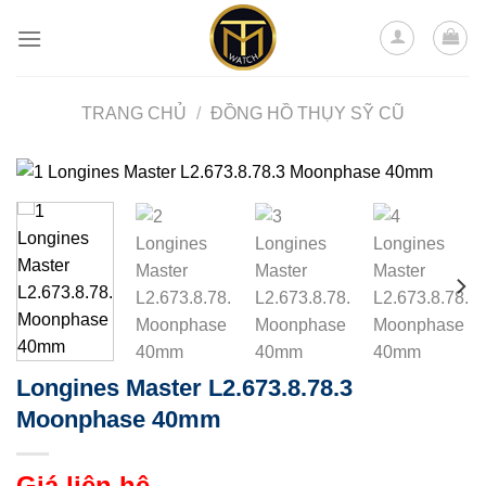
Skip
to
content
TRANG CHỦ
/
ĐỒNG HỒ THỤY SỸ CŨ
Longines Master L2.673.8.78.3
Moonphase 40mm
Giá liên hệ