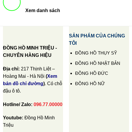
Xem danh sách
SẢN PHẨM CỦA CHÚNG
TÔI
ĐỒNG HỒ MINH TRIỆU -
ĐỒNG HỒ THỤY SỸ
CHUYÊN HÀNG HIỆU
ĐỒNG HỒ NHẬT BẢN
Địa chỉ:
217 Thịnh Liệt –
ĐỒNG HỒ ĐỨC
Hoàng Mai - Hà Nội
(
Xem
ĐỒNG HỒ NỮ
bản đồ chỉ đường
)
. Có chỗ
đậu ô tô.
Hotline/ Zalo:
096.77.00000
Youtube:
Đồng Hồ Minh
Triệu