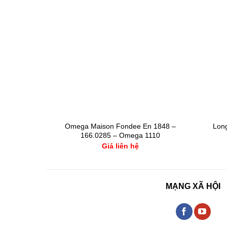
X 4243/9 K
Omega Maison Fondee En 1848 –
Long
 18k
166.0285 – Omega 1110
Giá liên hệ
MẠNG XÃ HỘI