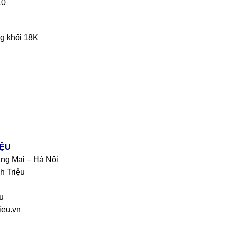
10
g khối 18K
IỆU
àng Mai – Hà Nội
h Triệu
u
eu.vn