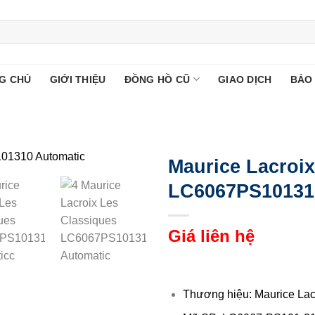
G CHỦ
GIỚI THIỆU
ĐỒNG HỒ CŨ
GIAO DỊCH
BẢO
Maurice Lacroix
LC6067PS10131
Giá liên hệ
Thương hiệu: Maurice Lac