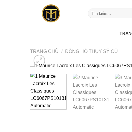
Skip
to
Tìm
kiếm:
content
TRAN
TRANG CHỦ
/
ĐỒNG HỒ THỤY SỸ CŨ