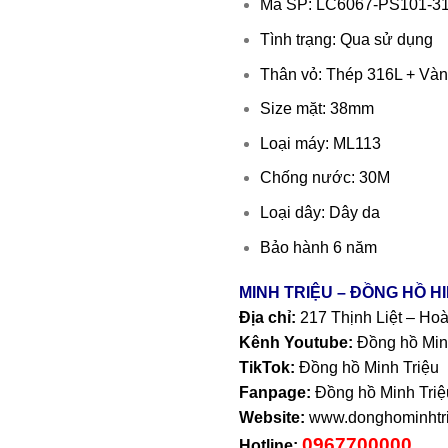
Mã SP: LC6067-PS101-3
Tình trạng: Qua sử dụng
Thân vỏ: Thép 316L + Vàn
Size mặt: 38mm
Loại máy: ML113
Chống nước: 30M
Loại dây: Dây da
Bảo hành 6 năm
MINH TRIỆU – ĐỒNG HỒ H
Địa chỉ:
217 Thịnh Liệt – Ho
Kênh Youtube:
Đồng hồ Min
TikTok:
Đồng hồ Minh Triệu
Fanpage:
Đồng hồ Minh Triệ
Website:
www.donghominhtri
0967700000
Hotline: