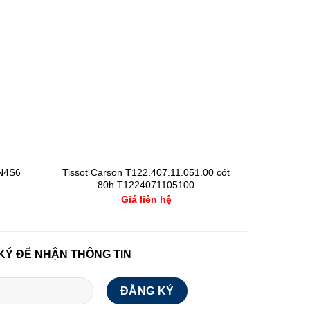
5N4S6
Tissot Carson T122.407.11.051.00 cót
80h T1224071105100
Giá liên hệ
KÝ ĐỂ NHẬN THÔNG TIN