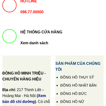
HOTLINE
096.77.00000
HỆ THỐNG CỬA HÀNG
Xem danh sách
SẢN PHẨM CỦA CHÚNG
TÔI
ĐỒNG HỒ MINH TRIỆU -
ĐỒNG HỒ THỤY SỸ
CHUYÊN HÀNG HIỆU
ĐỒNG HỒ NHẬT BẢN
Địa chỉ:
217 Thịnh Liệt –
ĐỒNG HỒ ĐỨC
Hoàng Mai - Hà Nội
(
Xem
ĐỒNG HỒ NỮ
bản đồ chỉ đường
)
. Có chỗ