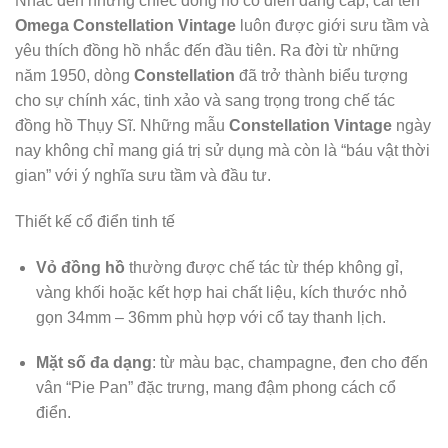
Nhắc đến những chiếc đồng hồ cổ điển đẳng cấp, cái tên
Omega Constellation Vintage
luôn được giới sưu tầm và
yêu thích đồng hồ nhắc đến đầu tiên. Ra đời từ những
năm 1950, dòng
Constellation
đã trở thành biểu tượng
cho sự chính xác, tinh xảo và sang trọng trong chế tác
đồng hồ Thụy Sĩ. Những mẫu
Constellation Vintage
ngày
nay không chỉ mang giá trị sử dụng mà còn là “báu vật thời
gian” với ý nghĩa sưu tầm và đầu tư.
Thiết kế cổ điển tinh tế
Vỏ đồng hồ
thường được chế tác từ thép không gỉ,
vàng khối hoặc kết hợp hai chất liệu, kích thước nhỏ
gọn 34mm – 36mm phù hợp với cổ tay thanh lịch.
Mặt số đa dạng
: từ màu bạc, champagne, đen cho đến
vân “Pie Pan” đặc trưng, mang đậm phong cách cổ
điển.