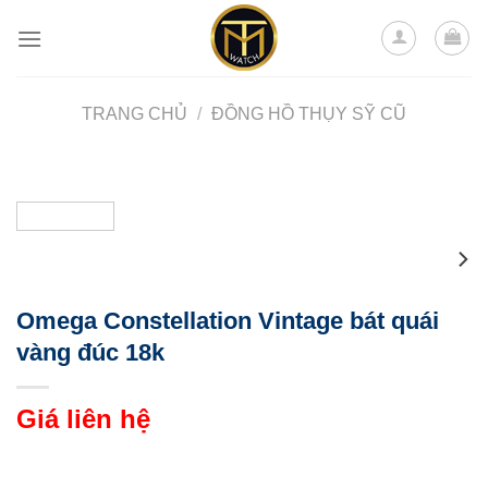
Skip
to
content
TRANG CHỦ
/
ĐỒNG HỒ THỤY SỸ CŨ
Omega Constellation Vintage bát quái
vàng đúc 18k
Giá liên hệ