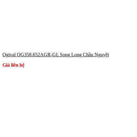
Ogival OG358.652AGR-GL Song Long Chầu Nguyệt
Giá liên hệ