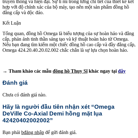
truyền thống và hiện đại. Sự tỉ mỉ trong từng chi tiết của thiết kế kết
hợp với độ chính xác của bộ máy, tạo nên một sản phẩm đồng hồ
đẳng cấp và độc đáo.
Kết Luận
Tổng quan, đồng hồ Omega là biểu tượng của sự hoàn hảo và đẳng
cấp, phản ánh tinh thần sáng tạo và kỹ thuật hoàn hảo từ Omega.
Nếu bạn đang tìm kiếm một chiếc đồng hồ cao cấp và đầy đẳng cấp,
Omega 424.20.40.20.02.002 chắc chắn là sự lựa chọn hoàn hảo.
→ Tham khảo các mẫu
đồng hồ Thụy Sĩ
khác ngay tại
đây
Đánh giá
Chưa có đánh giá nào.
Hãy là người đầu tiên nhận xét “Omega
DeVille Co-Axial Demi hồng mặt lụa
42420402002002”
Bạn phải
bđăng nhập
để gửi đánh giá.