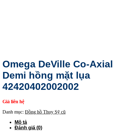
Omega DeVille Co-Axial
Demi hồng mặt lụa
42420402002002
Giá liên hệ
Danh mục:
Đồng hồ Thụy Sỹ cũ
Mô tả
Đánh giá (0)