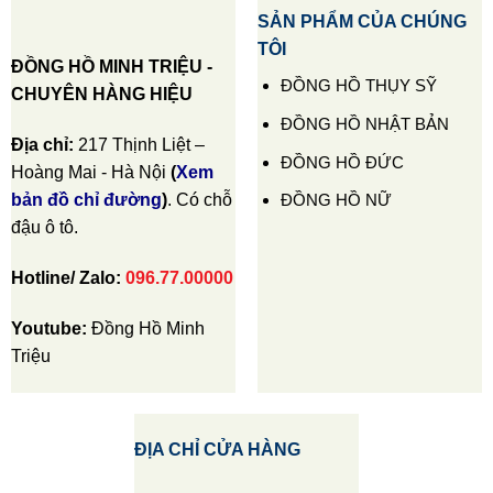
SẢN PHẨM CỦA CHÚNG
TÔI
ĐỒNG HỒ MINH TRIỆU -
ĐỒNG HỒ THỤY SỸ
CHUYÊN HÀNG HIỆU
ĐỒNG HỒ NHẬT BẢN
Địa chỉ:
217 Thịnh Liệt –
ĐỒNG HỒ ĐỨC
Hoàng Mai - Hà Nội
(
Xem
ĐỒNG HỒ NỮ
bản đồ chỉ đường
)
. Có chỗ
đậu ô tô.
Hotline/ Zalo:
096.77.00000
Youtube:
Đồng Hồ Minh
Triệu
ĐỊA CHỈ CỬA HÀNG