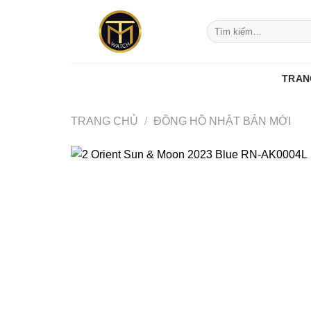
Skip
to
Tìm
kiếm:
content
TRAN
TRANG CHỦ
/
ĐỒNG HỒ NHẬT BẢN MỚI