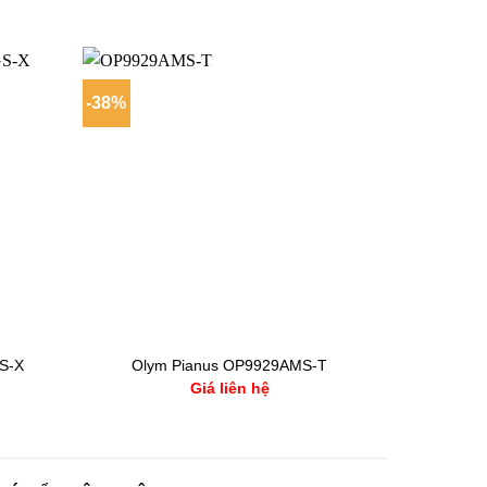
-38%
S-X
Olym Pianus OP9929AMS-T
Olym P
Giá liên hệ