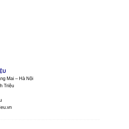
IỆU
àng Mai – Hà Nội
h Triệu
u
eu.vn