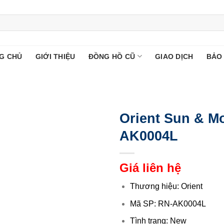
G CHỦ
GIỚI THIỆU
ĐỒNG HỒ CŨ
GIAO DỊCH
BẢO
Orient Sun & M
AK0004L
Giá liên hệ
Thương hiệu: Orient
Mã SP: RN-AK0004L
Tình trạng: New