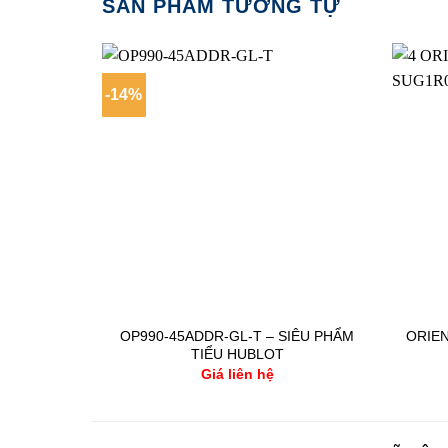
SẢN PHẨM TƯƠNG TỰ
-14%
OP990-45ADDR-GL-T – SIÊU PHẨM
ORIEN
TIỂU HUBLOT
Giá liên hệ