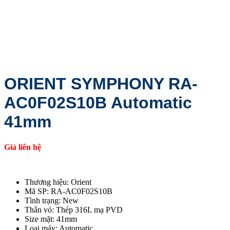
ORIENT SYMPHONY RA-
AC0F02S10B Automatic
41mm
Giá liên hệ
Thương hiệu: Orient
Mã SP: RA-AC0F02S10B
Tình trạng: New
Thân vỏ: Thép 316L mạ PVD
Size mặt: 41mm
Loại máy: Automatic