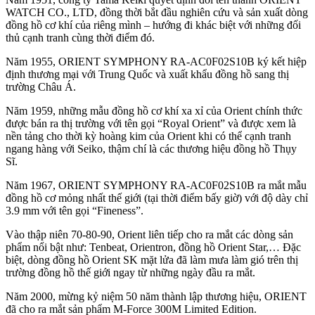
WATCH CO., LTD, đồng thời bắt đầu nghiên cứu và sản xuất dòng
đồng hồ cơ khí của riêng mình – hướng đi khác biệt với những đối
thủ cạnh tranh cùng thời điểm đó.
Năm 1955, ORIENT SYMPHONY RA-AC0F02S10B ký kết hiệp
định thương mại với Trung Quốc và xuất khẩu đồng hồ sang thị
trường Châu Á.
Năm 1959, những mẫu đồng hồ cơ khí xa xỉ của Orient chính thức
được bán ra thị trường với tên gọi “Royal Orient” và được xem là
nền tảng cho thời kỳ hoàng kim của Orient khi có thể cạnh tranh
ngang hàng với Seiko, thậm chí là các thương hiệu đồng hồ Thụy
Sĩ.
Năm 1967, ORIENT SYMPHONY RA-AC0F02S10B ra mắt mẫu
đồng hồ cơ mỏng nhất thế giới (tại thời điểm bấy giờ) với độ dày chỉ
3.9 mm với tên gọi “Fineness”.
Vào thập niên 70-80-90, Orient liên tiếp cho ra mắt các dòng sản
phẩm nổi bật như: Tenbeat, Orientron, đồng hồ Orient Star,… Đặc
biệt, dòng đồng hồ Orient SK mặt lửa đã làm mưa làm gió trên thị
trường đồng hồ thế giới ngay từ những ngày đầu ra mắt.
Năm 2000, mừng kỷ niệm 50 năm thành lập thương hiệu, ORIENT
đã cho ra mắt sản phẩm M-Force 300M Limited Edition.