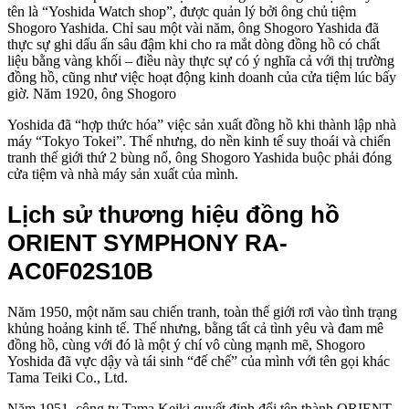
tên là “Yoshida Watch shop”, được quản lý bởi ông chủ tiệm
Shogoro Yashida. Chỉ sau một vài năm, ông Shogoro Yashida đã
thực sự ghi dấu ấn sâu đậm khi cho ra mắt dòng đồng hồ có chất
liệu bằng vàng khối – điều này thực sự có ý nghĩa cả với thị trường
đồng hồ, cũng như việc hoạt động kinh doanh của cửa tiệm lúc bấy
giờ. Năm 1920, ông Shogoro
Yoshida đã “hợp thức hóa” việc sản xuất đồng hồ khi thành lập nhà
máy “Tokyo Tokei”. Thế nhưng, do nền kinh tế suy thoái và chiến
tranh thế giới thứ 2 bùng nổ, ông Shogoro Yashida buộc phải đóng
cửa tiệm và nhà máy sản xuất của mình.
Lịch sử thương hiệu đồng hồ
ORIENT SYMPHONY RA-
AC0F02S10B
Năm 1950, một năm sau chiến tranh, toàn thế giới rơi vào tình trạng
khủng hoảng kinh tế. Thế nhưng, bằng tất cả tình yêu và đam mê
đồng hồ, cùng với đó là một ý chí vô cùng mạnh mẽ, Shogoro
Yoshida đã vực dậy và tái sinh “đế chế” của mình với tên gọi khác
Tama Teiki Co., Ltd.
Năm 1951, công ty Tama Keiki quyết định đổi tên thành ORIENT