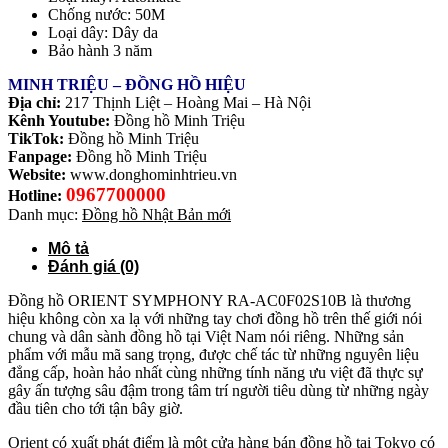
Chống nước: 50M
Loại dây: Dây da
Bảo hành 3 năm
MINH TRIỆU – ĐỒNG HỒ HIỆU
Địa chỉ:
217 Thịnh Liệt – Hoàng Mai – Hà Nội
Kênh Youtube:
Đồng hồ Minh Triệu
TikTok:
Đồng hồ Minh Triệu
Fanpage:
Đồng hồ Minh Triệu
Website:
www.donghominhtrieu.vn
0967700000
Hotline:
Danh mục:
Đồng hồ Nhật Bản mới
Mô tả
Đánh giá (0)
Đồng hồ ORIENT SYMPHONY RA-AC0F02S10B là thương
hiệu không còn xa lạ với những tay chơi đồng hồ trên thế giới nói
chung và dân sành đồng hồ tại Việt Nam nói riêng. Những sản
phẩm với mẫu mã sang trọng, được chế tác từ những nguyên liệu
đẳng cấp, hoàn hảo nhất cùng những tính năng ưu việt đã thực sự
gây ấn tượng sâu đậm trong tâm trí người tiêu dùng từ những ngày
đầu tiên cho tới tận bây giờ.
Orient có xuất phát điểm là một cửa hàng bán đồng hồ tại Tokyo có