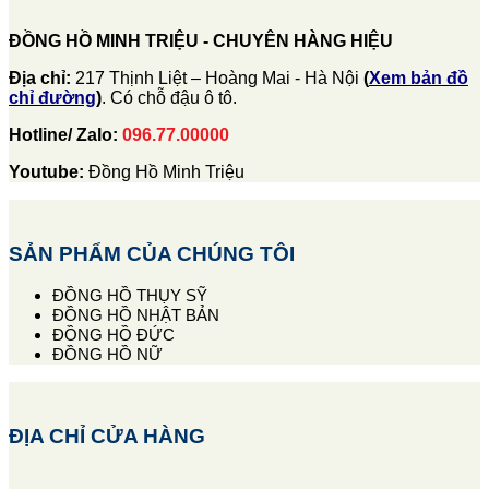
ĐỒNG HỒ MINH TRIỆU - CHUYÊN HÀNG HIỆU
Địa chỉ:
217 Thịnh Liệt – Hoàng Mai - Hà Nội
(
Xem bản đồ
chỉ đường
)
. Có chỗ đậu ô tô.
Hotline/ Zalo:
096.77.00000
Youtube:
Đồng Hồ Minh Triệu
SẢN PHẨM CỦA CHÚNG TÔI
ĐỒNG HỒ THỤY SỸ
ĐỒNG HỒ NHẬT BẢN
ĐỒNG HỒ ĐỨC
ĐỒNG HỒ NỮ
ĐỊA CHỈ CỬA HÀNG