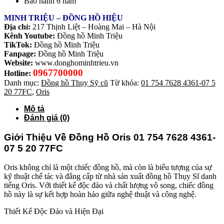
Bảo hành 6 năm
MINH TRIỆU – ĐỒNG HỒ HIỆU
Địa chỉ:
217 Thịnh Liệt – Hoàng Mai – Hà Nội
Kênh Youtube:
Đồng hồ Minh Triệu
TikTok:
Đồng hồ Minh Triệu
Fanpage:
Đồng hồ Minh Triệu
Website:
www.donghominhtrieu.vn
0967700000
Hotline:
Danh mục:
Đồng hồ Thụy Sỹ cũ
Từ khóa:
01 754 7628 4361-07 5
20 77FC
,
Oris
Mô tả
Đánh giá (0)
Giới Thiệu Về Đồng Hồ Oris 01 754 7628 4361-
07 5 20 77FC
Oris không chỉ là một chiếc đồng hồ, mà còn là biểu tượng của sự
kỹ thuật chế tác và đẳng cấp từ nhà sản xuất đồng hồ Thụy Sĩ danh
tiếng Oris. Với thiết kế độc đáo và chất lượng vô song, chiếc đồng
hồ này là sự kết hợp hoàn hảo giữa nghệ thuật và công nghệ.
Thiết Kế Độc Đáo và Hiện Đại