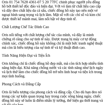
Oris 01 754 7628 4361-07 5 20 77FC chinh phục người yêu đồng
hồ bởi thiết kế độc đáo và hiện đại. Với vỏ làm từ chất liệu cao cấp
và dây đeo chất liệu da cá sấu, chiếc đồng hồ này tạo nên một vẻ
ngoại hình sang trọng và lịch lãm. Mặt số với các chỉ số và kim chỉ
được thiết kế mảnh mai, làm nổi bật vẻ đẹp tinh tế.
Chất Lượng Chế Tác Đỉnh Cao
Oris nổi tiếng với chất lượng chế tác của mình, và đây là minh
chứng rõ ràng cho sự tinh tế này. Được trang bị máy cơ tự động
chính xác, chiếc đồng hồ này không chỉ là một bức tranh nghệ thuật
mà còn là biểu tượng của sự tinh tế và kỹ thuật đỉnh cao.
Tính Năng Hiện Đại và Tiện Ích
Oris không chỉ là chiếc đồng hồ đẹp mắt, mà còn tích hợp nhiều tính
năng hiện đại. Khả năng chống nước và các tính năng như lịch ngày
và lịch thứ làm cho chiếc đồng hồ trở nên linh hoạt và tiện ích trong
mọi tình huống.
Phong Cách và Đẳng Cấp
Oris là biểu tượng của phong cách và đẳng cấp. Cho dù bạn đeo nó
trong các sự kiện quan trọng hay trong cuộc sống hàng ngày, chiếc
đồng hồ này sẽ luôn là điểm nhấn lý tưởng, thể hiện gu thời trang và
cái tôi của bạn.