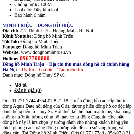
Chống nước: 100M
Loại dây: Dây kim loại
Bảo hành 6 năm
MINH TRIỆU – ĐỒNG HỒ HIỆU
Địa chỉ:
217 Thịnh Liệt – Hoàng Mai – Hà Nội
Kênh Youtube:
Đồng hồ Minh Triệu
TikTok:
Đồng hồ Minh Triệu
Fanpage:
Đồng hồ Minh Triệu
Website:
www.donghominhtrieu.vn
0967700000
Hotline:
Đồng hồ Minh Triệu – Địa chỉ thu mua đồng hồ cũ chính hãng
Hà Nội
–
Uy tín – Giá tốt – Tạo niềm tin
Danh mục:
Đồng hồ Thụy Sỹ cũ
Mô tả
Đánh giá (0)
Oris 01 771 7744 4354-07 8 21 18 là mẫu đồng hồ cao cấp thuộc
dòng Aquis Date nổi tiếng của Oris, thương hiệu đồng hồ cơ độc lập
danh tiếng đến từ Thụy Sĩ. Với thiết kế thể thao mạnh mẽ, khả năng
chống nước ấn tượng cùng bộ máy cơ tự động đáng tin cậy, mẫu
đồng hồ này là lựa chọn lý tưởng dành cho những khách hàng yêu
thích phong cách năng động nhưng vẫn đề cao sự sang trọng và
đẳng cấp. Tại Đồng hồ Minh Triệu, Oris 01 771 7744 4354-07 8 21