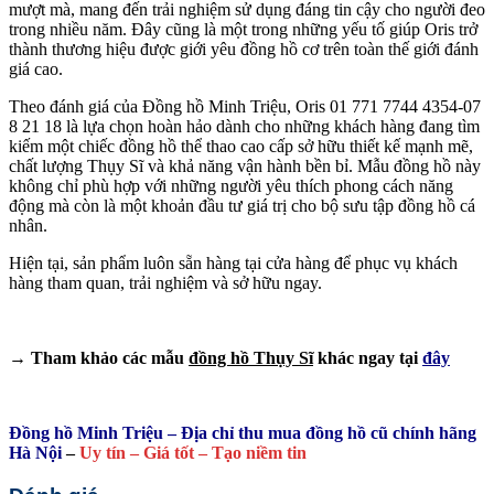
mượt mà, mang đến trải nghiệm sử dụng đáng tin cậy cho người đeo
trong nhiều năm. Đây cũng là một trong những yếu tố giúp Oris trở
thành thương hiệu được giới yêu đồng hồ cơ trên toàn thế giới đánh
giá cao.
Theo đánh giá của Đồng hồ Minh Triệu, Oris 01 771 7744 4354-07
8 21 18 là lựa chọn hoàn hảo dành cho những khách hàng đang tìm
kiếm một chiếc đồng hồ thể thao cao cấp sở hữu thiết kế mạnh mẽ,
chất lượng Thụy Sĩ và khả năng vận hành bền bỉ. Mẫu đồng hồ này
không chỉ phù hợp với những người yêu thích phong cách năng
động mà còn là một khoản đầu tư giá trị cho bộ sưu tập đồng hồ cá
nhân.
Hiện tại, sản phẩm luôn sẵn hàng tại cửa hàng để phục vụ khách
hàng tham quan, trải nghiệm và sở hữu ngay.
→ Tham khảo các mẫu
đồng hồ Thụy Sĩ
khác ngay tại
đây
Đồng hồ Minh Triệu – Địa chỉ thu mua đồng hồ cũ chính hãng
Hà Nội
–
Uy tín – Giá tốt – Tạo niềm tin