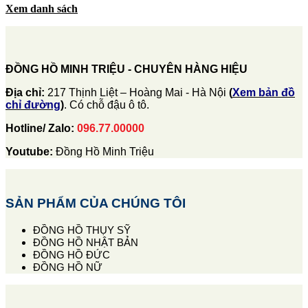
Xem danh sách
ĐỒNG HỒ MINH TRIỆU - CHUYÊN HÀNG HIỆU
Địa chỉ:
217 Thịnh Liệt – Hoàng Mai - Hà Nội
(
Xem bản đồ
chỉ đường
)
. Có chỗ đậu ô tô.
Hotline/ Zalo:
096.77.00000
Youtube:
Đồng Hồ Minh Triệu
SẢN PHẨM CỦA CHÚNG TÔI
ĐỒNG HỒ THỤY SỸ
ĐỒNG HỒ NHẬT BẢN
ĐỒNG HỒ ĐỨC
ĐỒNG HỒ NỮ