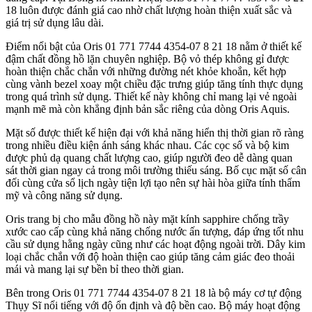
18 luôn được đánh giá cao nhờ chất lượng hoàn thiện xuất sắc và
giá trị sử dụng lâu dài.
Điểm nổi bật của Oris 01 771 7744 4354-07 8 21 18 nằm ở thiết kế
đậm chất đồng hồ lặn chuyên nghiệp. Bộ vỏ thép không gỉ được
hoàn thiện chắc chắn với những đường nét khỏe khoắn, kết hợp
cùng vành bezel xoay một chiều đặc trưng giúp tăng tính thực dụng
trong quá trình sử dụng. Thiết kế này không chỉ mang lại vẻ ngoài
mạnh mẽ mà còn khẳng định bản sắc riêng của dòng Oris Aquis.
Mặt số được thiết kế hiện đại với khả năng hiển thị thời gian rõ ràng
trong nhiều điều kiện ánh sáng khác nhau. Các cọc số và bộ kim
được phủ dạ quang chất lượng cao, giúp người đeo dễ dàng quan
sát thời gian ngay cả trong môi trường thiếu sáng. Bố cục mặt số cân
đối cùng cửa sổ lịch ngày tiện lợi tạo nên sự hài hòa giữa tính thẩm
mỹ và công năng sử dụng.
Oris trang bị cho mẫu đồng hồ này mặt kính sapphire chống trầy
xước cao cấp cùng khả năng chống nước ấn tượng, đáp ứng tốt nhu
cầu sử dụng hằng ngày cũng như các hoạt động ngoài trời. Dây kim
loại chắc chắn với độ hoàn thiện cao giúp tăng cảm giác đeo thoải
mái và mang lại sự bền bỉ theo thời gian.
Bên trong Oris 01 771 7744 4354-07 8 21 18 là bộ máy cơ tự động
Thụy Sĩ nổi tiếng với độ ổn định và độ bền cao. Bộ máy hoạt động