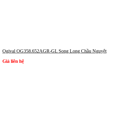
Ogival OG358.652AGR-GL Song Long Chầu Nguyệt
Giá liên hệ