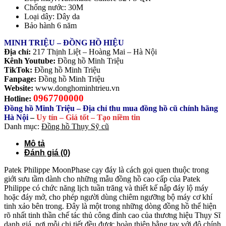
Chống nước: 30M
Loại dây: Dây da
Bảo hành 6 năm
MINH TRIỆU – ĐỒNG HỒ HIỆU
Địa chỉ:
217 Thịnh Liệt – Hoàng Mai – Hà Nội
Kênh Youtube:
Đồng hồ Minh Triệu
TikTok:
Đồng hồ Minh Triệu
Fanpage:
Đồng hồ Minh Triệu
Website:
www.donghominhtrieu.vn
0967700000
Hotline:
Đồng hồ Minh Triệu – Địa chỉ thu mua đồng hồ cũ chính hãng
Hà Nội
–
Uy tín – Giá tốt – Tạo niềm tin
Danh mục:
Đồng hồ Thụy Sỹ cũ
Mô tả
Đánh giá (0)
Patek Philippe MoonPhase cạy đáy là cách gọi quen thuộc trong
giới sưu tầm dành cho những mẫu đồng hồ cao cấp của Patek
Philippe có chức năng lịch tuần trăng và thiết kế nắp đáy lộ máy
hoặc đáy mở, cho phép người dùng chiêm ngưỡng bộ máy cơ khí
tinh xảo bên trong. Đây là một trong những dòng đồng hồ thể hiện
rõ nhất tinh thần chế tác thủ công đỉnh cao của thương hiệu Thụy Sĩ
danh giá, nơi mỗi chi tiết đều được hoàn thiện bằng tay với độ chính