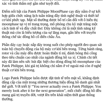
xác và tính thẩm mỹ gần như tuyệt đối.
Điểm nổi bật của Patek Philippe MoonPhase cạy đáy nằm ở sự kết
hợp giữa chức năng lịch tuần trăng đầy tính nghệ thuật và thiết kế
cơ khí phức tạp. Mặt số thường được bố trí cân đối với ô hiển thị
moonphase tại vị trí trang trọng, mô phỏng chu kỳ mặt trăng một
cách tinh tế và đầy chất thơ. Đây không chỉ là một tính năng kỹ
thuật mà còn là biểu tượng của sự lãng mạn, gắn liền với truyền
thống chế tác đồng hồ cổ điển châu Âu.
Phần đáy cạy hoặc nắp đáy trong suốt cho phép người đeo quan sát
toàn bộ chuyển động của bộ máy cơ khí bên trong. Từng bánh răng,
rotor và cầu máy đều được hoàn thiện tỉ mỉ, đánh bóng thủ công
theo tiêu chuẩn cao nhất của ngành đồng hồ xa xỉ. Chính chi tiết
này đã làm nên sức hút đặc biệt cho dòng đồng hồ moonphase của
Patek Philippe, khi giá trị không chỉ nằm ở vẻ ngoài mà còn ở nghệ
thuật cơ khí bên trong.
Logo Patek Philippe luôn được đặt tinh tế trên mặt số, khẳng định
đẳng cấp của một trong những thương hiệu đồng hồ danh giá nhất
thế giới. Với triết lý “You never actually own a Patek Philippe. You
merely look after it for the next generation”, mỗi chiếc đồng hồ đều
mang giá trị truyền đời, vượt lên trên khái niệm thời gian thông
thường.