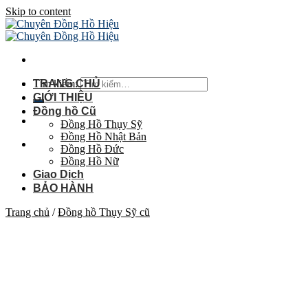
Skip to content
Tìm kiếm:
TRANG CHỦ
GIỚI THIỆU
Đồng hồ Cũ
Đồng Hồ Thụy Sỹ
Đồng Hồ Nhật Bản
Đồng Hồ Đức
Đồng Hồ Nữ
Giao Dịch
BẢO HÀNH
Trang chủ
/
Đồng hồ Thụy Sỹ cũ