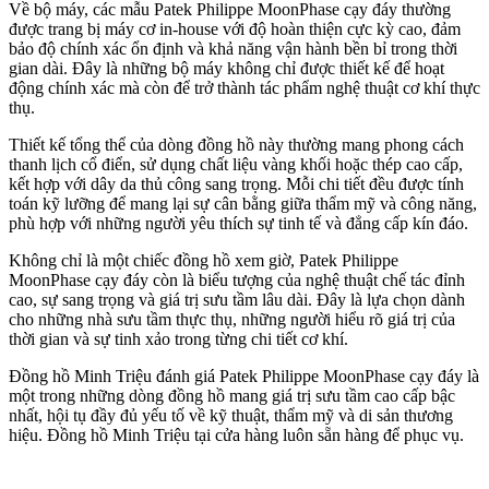
Về bộ máy, các mẫu Patek Philippe MoonPhase cạy đáy thường
được trang bị máy cơ in-house với độ hoàn thiện cực kỳ cao, đảm
bảo độ chính xác ổn định và khả năng vận hành bền bỉ trong thời
gian dài. Đây là những bộ máy không chỉ được thiết kế để hoạt
động chính xác mà còn để trở thành tác phẩm nghệ thuật cơ khí thực
thụ.
Thiết kế tổng thể của dòng đồng hồ này thường mang phong cách
thanh lịch cổ điển, sử dụng chất liệu vàng khối hoặc thép cao cấp,
kết hợp với dây da thủ công sang trọng. Mỗi chi tiết đều được tính
toán kỹ lưỡng để mang lại sự cân bằng giữa thẩm mỹ và công năng,
phù hợp với những người yêu thích sự tinh tế và đẳng cấp kín đáo.
Không chỉ là một chiếc đồng hồ xem giờ, Patek Philippe
MoonPhase cạy đáy còn là biểu tượng của nghệ thuật chế tác đỉnh
cao, sự sang trọng và giá trị sưu tầm lâu dài. Đây là lựa chọn dành
cho những nhà sưu tầm thực thụ, những người hiểu rõ giá trị của
thời gian và sự tinh xảo trong từng chi tiết cơ khí.
Đồng hồ Minh Triệu đánh giá Patek Philippe MoonPhase cạy đáy là
một trong những dòng đồng hồ mang giá trị sưu tầm cao cấp bậc
nhất, hội tụ đầy đủ yếu tố về kỹ thuật, thẩm mỹ và di sản thương
hiệu. Đồng hồ Minh Triệu tại cửa hàng luôn sẵn hàng để phục vụ.