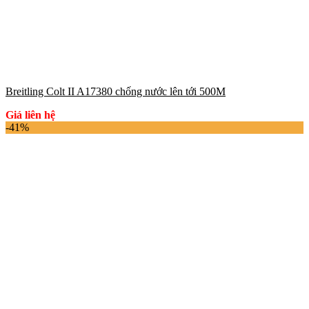
Breitling Colt II A17380 chống nước lên tới 500M
Giá liên hệ
-41%