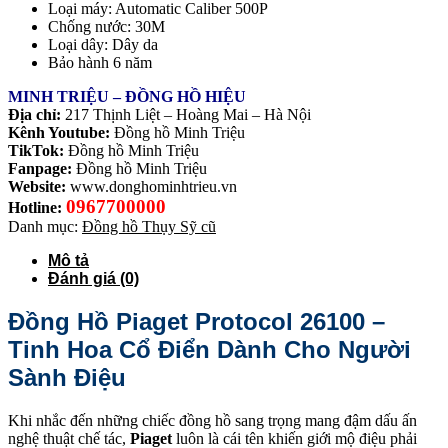
Loại máy: Automatic Caliber 500P
Chống nước: 30M
Loại dây: Dây da
Bảo hành 6 năm
MINH TRIỆU – ĐỒNG HỒ HIỆU
Địa chỉ:
217 Thịnh Liệt – Hoàng Mai – Hà Nội
Kênh Youtube:
Đồng hồ Minh Triệu
TikTok:
Đồng hồ Minh Triệu
Fanpage:
Đồng hồ Minh Triệu
Website:
www.donghominhtrieu.vn
0967700000
Hotline:
Danh mục:
Đồng hồ Thụy Sỹ cũ
Mô tả
Đánh giá (0)
Đồng Hồ Piaget Protocol 26100 –
Tinh Hoa Cổ Điển Dành Cho Người
Sành Điệu
Khi nhắc đến những chiếc đồng hồ sang trọng mang đậm dấu ấn
nghệ thuật chế tác,
Piaget
luôn là cái tên khiến giới mộ điệu phải