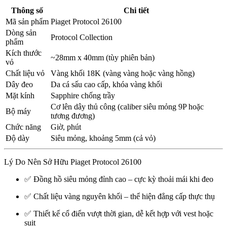
Thông số
Chi tiết
Mã sản phẩm
Piaget Protocol 26100
Dòng sản
Protocol Collection
phẩm
Kích thước
~28mm x 40mm (tùy phiên bản)
vỏ
Chất liệu vỏ
Vàng khối 18K (vàng vàng hoặc vàng hồng)
Dây đeo
Da cá sấu cao cấp, khóa vàng khối
Mặt kính
Sapphire chống trầy
Cơ lên dây thủ công (caliber siêu mỏng 9P hoặc
Bộ máy
tương đương)
Chức năng
Giờ, phút
Độ dày
Siêu mỏng, khoảng 5mm (cả vỏ)
Lý Do Nên Sở Hữu Piaget Protocol 26100
✅ Đồng hồ siêu mỏng đỉnh cao – cực kỳ thoải mái khi đeo
✅ Chất liệu vàng nguyên khối – thể hiện đẳng cấp thực thụ
✅ Thiết kế cổ điển vượt thời gian, dễ kết hợp với vest hoặc
suit