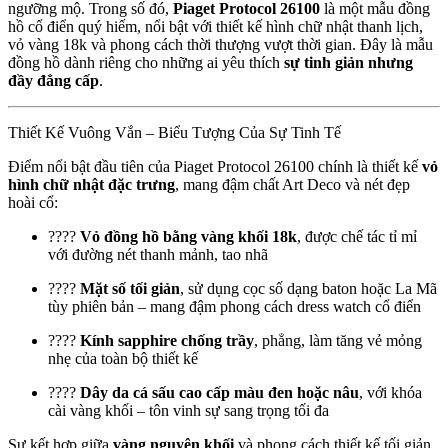
ngưỡng mộ. Trong số đó,
Piaget Protocol 26100
là một mẫu đồng
hồ cổ điển quý hiếm, nổi bật với thiết kế hình chữ nhật thanh lịch,
vỏ vàng 18k và phong cách thời thượng vượt thời gian. Đây là mẫu
đồng hồ dành riêng cho những ai yêu thích
sự tinh giản nhưng
đầy đẳng cấp
.
Thiết Kế Vuông Vắn – Biểu Tượng Của Sự Tinh Tế
Điểm nổi bật đầu tiên của Piaget Protocol 26100 chính là thiết kế
vỏ
hình chữ nhật đặc trưng
, mang đậm chất Art Deco và nét đẹp
hoài cổ:
????
Vỏ đồng hồ bằng vàng khối 18k
, được chế tác tỉ mỉ
với đường nét thanh mảnh, tao nhã
????️
Mặt số tối giản
, sử dụng cọc số dạng baton hoặc La Mã
tùy phiên bản – mang đậm phong cách dress watch cổ điển
????
Kính sapphire chống trầy
, phẳng, làm tăng vẻ mỏng
nhẹ của toàn bộ thiết kế
????
Dây da cá sấu cao cấp màu đen hoặc nâu
, với khóa
cài vàng khối – tôn vinh sự sang trọng tối đa
Sự kết hợp giữa
vàng nguyên khối
và phong cách thiết kế tối giản