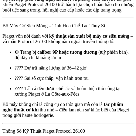
khiến Piaget Protocol 26100 trở thành lựa chọn hoàn hảo cho những
buổi tiệc sang trọng, hội nghị cao cấp hoặc các dịp trang trọng.
Bộ Máy Cơ Siêu Mỏng – Tinh Hoa Chế Tác Thụy Sĩ
Piaget vốn nổi danh với
kỹ thuật sản xuất bộ máy cơ siêu mỏng
–
và mẫu Protocol 26100 không nằm ngoài truyền thống đó:
⚙️ Trang bị
caliber 9P hoặc tương đương
(tuỳ phiên bản),
độ dày chỉ khoảng 2mm
???? Dự trữ năng lượng từ 36–42 giờ
???? Sai số cực thấp, vận hành trơn tru
???? Tất cả đều được chế tác và hoàn thiện thủ công tại
xưởng Piaget ở La Côte-aux-Fées
Bộ máy không chỉ là công cụ đo thời gian mà còn là
tác phẩm
nghệ thuật cơ khí
thu nhỏ – điều làm nên sự khác biệt của Piaget
trong giới haute horlogerie.
Thông Số Kỹ Thuật Piaget Protocol 26100