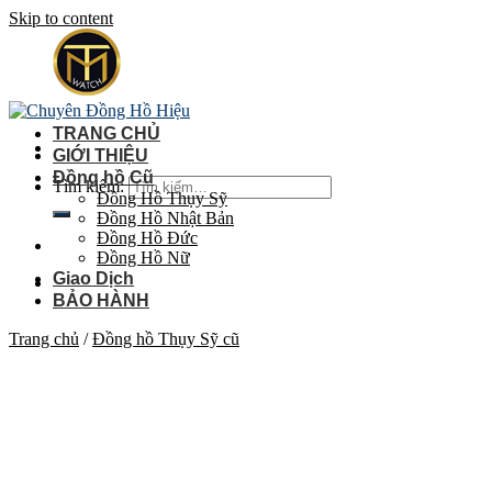
Skip to content
TRANG CHỦ
GIỚI THIỆU
Đồng hồ Cũ
Tìm kiếm:
Đồng Hồ Thụy Sỹ
Đồng Hồ Nhật Bản
Đồng Hồ Đức
Đồng Hồ Nữ
Giao Dịch
BẢO HÀNH
Trang chủ
/
Đồng hồ Thụy Sỹ cũ