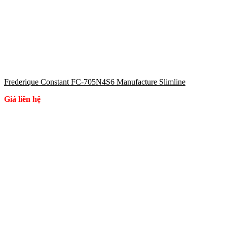
Frederique Constant FC-705N4S6 Manufacture Slimline
Giá liên hệ