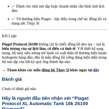
✅ Dành cho nhà sưu tập hoặc doanh nhân cần hình ảnh lịch
lãm
✅ Từ thương hiệu Piaget – bậc thầy trong chế tác đồng hồ và
trang sức Thụy Sĩ
Kết Luận
Piaget Protocol 26100
không chỉ là chiếc đồng hồ đeo tay – mà là
biểu tượng của sự lịch lãm, cổ điển và tinh tế
. Với thiết kế sang
trọng, bộ máy siêu mỏng trứ danh và xuất thân từ thương hiệu haute
horlogerie hàng đầu, đây là mẫu đồng hồ xứng đáng hiện diện trong
bộ sưu tập của bất kỳ quý ông thành đạt nào.
→ Tham khảo các mẫu
đồng hồ Thụy Sĩ
khác ngay tại
đây
Đánh giá
Chưa có đánh giá nào.
Hãy là người đầu tiên nhận xét “Piaget
Protocol XL Automatic Tank 18k 26100
Diamond”