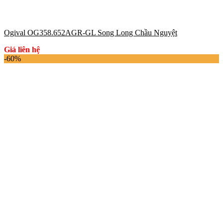
Ogival OG358.652AGR-GL Song Long Chầu Nguyệt
Giá liên hệ
-60%