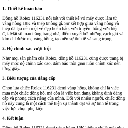
1. Thiết kế hoàn hảo
Đồng hồ Rolex 116231 nổi bật với thiết kế vỏ máy được làm từ
vàng hồng 18K và thép không gỉ. Sự kết hợp giữa vàng hồng và
thép đã tạo nên một vẻ đẹp hoàn hảo, vừa truyền thống vừa hiện
đại. Mặt số màu trắng trang nhã, điểm xuyết bởi những vạch giờ và
kim chỉ được mạ vàng hồng, tạo nên sự tinh tế và sang trọng.
2. Độ chính xác vượt trội
Như mọi sản phẩm của Rolex, đồng hồ 116231 cũng được trang bị
máy móc độ chính xác cao, đảm bảo thời gian luôn chính xác đến
từng giây.
3. Biểu tượng của đẳng cấp
Chọn lựa chiếc Rolex 116231 demi vàng hồng không chỉ là việc
mua một chiếc đồng hồ, mà còn là việc bạn đang khẳng định đẳng
cấp và phong cách riêng của mình. Đối với nhiều người, chiếc đồng
hồ này cũng là một cách thể hiện sự thành đạt và sự tinh tế trong
việc lựa chọn phụ kiện.
4. Kết luận
Đồng hồ Rolex 116231 demi vàng hồng 18K không chỉ là một phụ