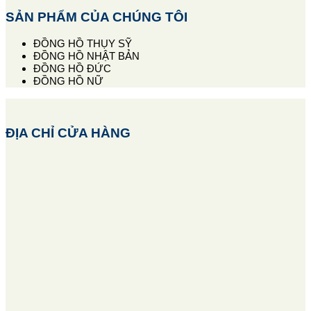
SẢN PHẨM CỦA CHÚNG TÔI
ĐỒNG HỒ THỤY SỸ
ĐỒNG HỒ NHẬT BẢN
ĐỒNG HỒ ĐỨC
ĐỒNG HỒ NỮ
ĐỊA CHỈ CỬA HÀNG