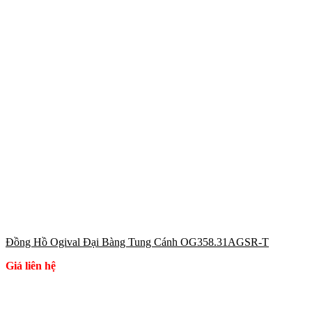
Đồng Hồ Ogival Đại Bàng Tung Cánh OG358.31AGSR-T
Giá liên hệ