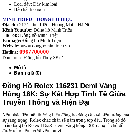
Loại dây: Dây kim loại
Bảo hành 6 năm
MINH TRIỆU – ĐỒNG HỒ HIỆU
Địa chỉ:
217 Thịnh Liệt – Hoàng Mai – Hà Nội
Kênh Youtube:
Đồng hồ Minh Triệu
TikTok:
Đồng hồ Minh Triệu
Fanpage:
Đồng hồ Minh Triệu
Website:
www.donghominhtrieu.vn
0967700000
Hotline:
Danh mục:
Đồng hồ Thụy Sỹ cũ
Mô tả
Đánh giá (0)
Đồng Hồ Rolex 116231 Demi Vàng
Hồng 18K: Sự Kết Hợp Tinh Tế Giữa
Truyền Thống và Hiện Đại
Nếu nhắc đến một thương hiệu đồng hồ đẳng cấp và biểu tượng của
sự sang trọng, Rolex chắc chắn sẽ nằm trong top đầu. Trong số đó,
mẫu đồng hồ Rolex 116231 demi vàng hồng 18K đang là chủ đề
được rất nhiều người yêu thú vị.