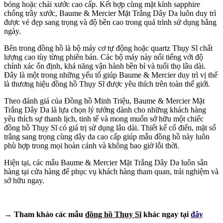
bóng hoặc chải xước cao cấp. Kết hợp cùng mặt kính sapphire
chống trầy xước, Baume & Mercier Mặt Trắng Dây Da luôn duy trì
được vẻ đẹp sang trọng và độ bền cao trong quá trình sử dụng hằng
ngày.
Bên trong đồng hồ là bộ máy cơ tự động hoặc quartz Thụy Sĩ chất
lượng cao tùy từng phiên bản. Các bộ máy này nổi tiếng với độ
chính xác ổn định, khả năng vận hành bền bỉ và tuổi thọ lâu dài.
Đây là một trong những yếu tố giúp Baume & Mercier duy trì vị thế
là thương hiệu đồng hồ Thụy Sĩ được yêu thích trên toàn thế giới.
Theo đánh giá của Đồng hồ Minh Triệu, Baume & Mercier Mặt
Trắng Dây Da là lựa chọn lý tưởng dành cho những khách hàng
yêu thích sự thanh lịch, tinh tế và mong muốn sở hữu một chiếc
đồng hồ Thụy Sĩ có giá trị sử dụng lâu dài. Thiết kế cổ điển, mặt số
trắng sang trọng cùng dây da cao cấp giúp mẫu đồng hồ này luôn
phù hợp trong mọi hoàn cảnh và không bao giờ lỗi thời.
Hiện tại, các mẫu Baume & Mercier Mặt Trắng Dây Da luôn sẵn
hàng tại cửa hàng để phục vụ khách hàng tham quan, trải nghiệm và
sở hữu ngay.
→ Tham khảo các mẫu
đồng hồ Thụy Sĩ
khác ngay tại
đây