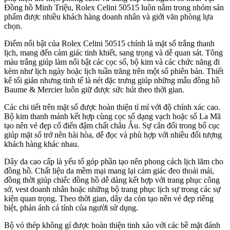
Đồng hồ Minh Triệu, Rolex Celini 50515 luôn nằm trong nhóm sản
phẩm được nhiều khách hàng doanh nhân và giới văn phòng lựa
chọn.
Điểm nổi bật của Rolex Celini 50515 chính là mặt số trắng thanh
lịch, mang đến cảm giác tinh khiết, sang trọng và dễ quan sát. Tông
màu trắng giúp làm nổi bật các cọc số, bộ kim và các chức năng đi
kèm như lịch ngày hoặc lịch tuần trăng trên một số phiên bản. Thiết
kế tối giản nhưng tinh tế là nét đặc trưng giúp những mẫu đồng hồ
Baume & Mercier luôn giữ được sức hút theo thời gian.
Các chi tiết trên mặt số được hoàn thiện tỉ mỉ với độ chính xác cao.
Bộ kim thanh mảnh kết hợp cùng cọc số dạng vạch hoặc số La Mã
tạo nên vẻ đẹp cổ điển đậm chất châu Âu. Sự cân đối trong bố cục
giúp mặt số trở nên hài hòa, dễ đọc và phù hợp với nhiều đối tượng
khách hàng khác nhau.
Dây da cao cấp là yếu tố góp phần tạo nên phong cách lịch lãm cho
đồng hồ. Chất liệu da mềm mại mang lại cảm giác đeo thoải mái,
đồng thời giúp chiếc đồng hồ dễ dàng kết hợp với trang phục công
sở, vest doanh nhân hoặc những bộ trang phục lịch sự trong các sự
kiện quan trọng. Theo thời gian, dây da còn tạo nên vẻ đẹp riêng
biệt, phản ánh cá tính của người sử dụng.
Bộ vỏ thép không gỉ được hoàn thiện tinh xảo với các bề mặt đánh