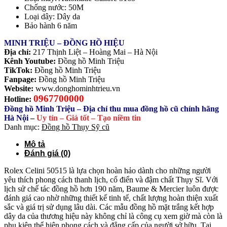
Chống nước: 50M
Loại dây: Dây da
Bảo hành 6 năm
MINH TRIỆU – ĐỒNG HỒ HIỆU
Địa chỉ:
217 Thịnh Liệt – Hoàng Mai – Hà Nội
Kênh Youtube:
Đồng hồ Minh Triệu
TikTok:
Đồng hồ Minh Triệu
Fanpage:
Đồng hồ Minh Triệu
Website:
www.donghominhtrieu.vn
0967700000
Hotline:
Đồng hồ Minh Triệu – Địa chỉ thu mua đồng hồ cũ chính hãng
Hà Nội
–
Uy tín – Giá tốt – Tạo niềm tin
Danh mục:
Đồng hồ Thụy Sỹ cũ
Mô tả
Đánh giá (0)
Rolex Celini 50515 là lựa chọn hoàn hảo dành cho những người
yêu thích phong cách thanh lịch, cổ điển và đậm chất Thụy Sĩ. Với
lịch sử chế tác đồng hồ hơn 190 năm, Baume & Mercier luôn được
đánh giá cao nhờ những thiết kế tinh tế, chất lượng hoàn thiện xuất
sắc và giá trị sử dụng lâu dài. Các mẫu đồng hồ mặt trắng kết hợp
dây da của thương hiệu này không chỉ là công cụ xem giờ mà còn là
phụ kiện thể hiện phong cách và đẳng cấp của người sở hữu. Tại