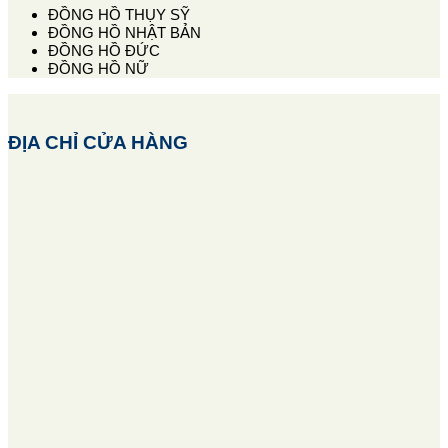
ĐỒNG HỒ THỤY SỸ
ĐỒNG HỒ NHẬT BẢN
ĐỒNG HỒ ĐỨC
ĐỒNG HỒ NỮ
ĐỊA CHỈ CỬA HÀNG