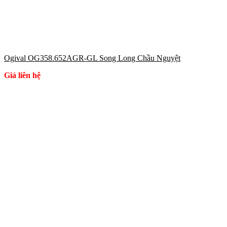
Ogival OG358.652AGR-GL Song Long Chầu Nguyệt
Giá liên hệ