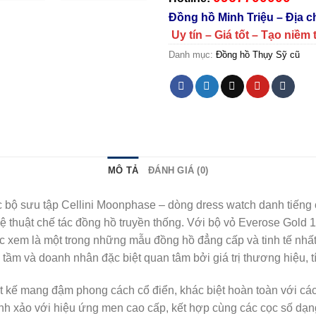
Đồng hồ Minh Triệu – Địa 
Uy tín – Giá tốt – Tạo niềm 
Danh mục:
Đồng hồ Thụy Sỹ cũ
MÔ TẢ
ĐÁNH GIÁ (0)
 bộ sưu tập Cellini Moonphase – dòng dress watch danh tiếng
ệ thuật chế tác đồng hồ truyền thống. Với bộ vỏ Everose Gold 
c xem là một trong những mẫu đồng hồ đẳng cấp và tinh tế nhấ
ầm và doanh nhân đặc biệt quan tâm bởi giá trị thương hiệu, tí
t kế mang đậm phong cách cổ điển, khác biệt hoàn toàn với các
nh xảo với hiệu ứng men cao cấp, kết hợp cùng các cọc số dạng