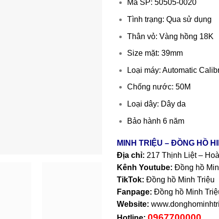
Mã SP: 50505-0020
Tình trạng: Qua sử dụng
Thân vỏ: Vàng hồng 18K
Size mặt: 39mm
Loại máy: Automatic Calib
Chống nước: 50M
Loại dây: Dây da
Bảo hành 6 năm
MINH TRIỆU – ĐỒNG HỒ H
Địa chỉ:
217 Thịnh Liệt – Ho
Kênh Youtube:
Đồng hồ Min
TikTok:
Đồng hồ Minh Triệu
Fanpage:
Đồng hồ Minh Triệ
Website:
www.donghominhtri
0967700000
Hotline: