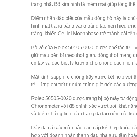
trang nhã. Bộ kim hình lá mềm mại giúp tổng thể
Điểm nhấn đặc biệt của mẫu đồng hồ này là chức 
hình mặt trăng bằng vàng trắng tạo nên hiệu ứng
trăng, khiến Cellini Moonphase trở thành cái tên
Bộ vỏ của Rolex 50505-0020 được chế tác từ Ev
giữ màu bền bỉ theo thời gian, đồng thời mang 
cổ tay và đặc biệt lý tưởng cho phong cách lịch l
Mặt kính sapphire chống trầy xước kết hợp với th
tế. Từng chi tiết từ núm chỉnh giờ đến các đườn
Rolex 50505-0020 được trang bị bộ máy tự động C
Chronometer với độ chính xác vượt trội, khả năn
và biến chứng lịch tuần trăng đã tạo nên một tr
Dây da cá sấu màu nâu cao cấp kết hợp khóa cà
hợp với doanh nhân thành đạt, nhà sưu tầm hoặc