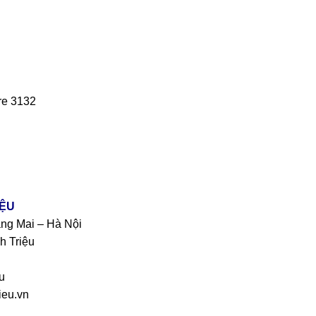
re 3132
IỆU
àng Mai – Hà Nội
h Triệu
u
eu.vn