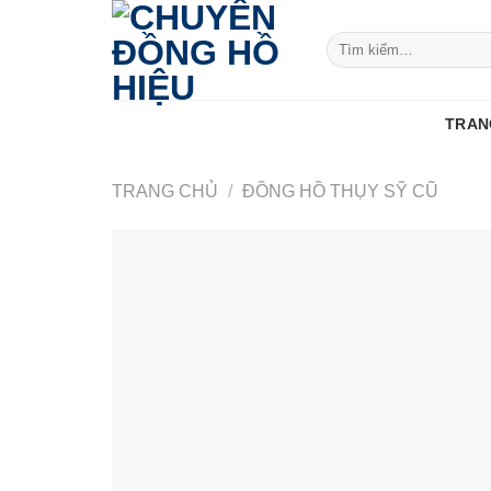
Skip
to
Tìm
kiếm:
content
TRAN
TRANG CHỦ
/
ĐỒNG HỒ THỤY SỸ CŨ