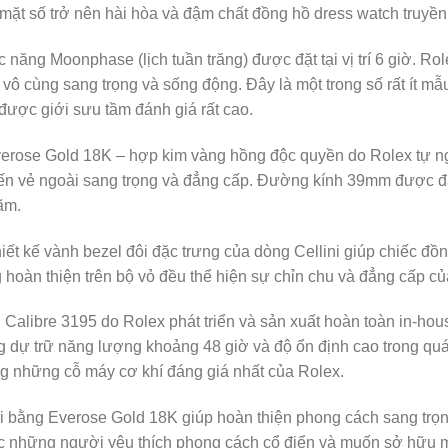
 mặt số trở nên hài hòa và đậm chất đồng hồ dress watch truyền
năng Moonphase (lịch tuần trăng) được đặt tại vị trí 6 giờ. Ro
 vô cùng sang trọng và sống động. Đây là một trong số rất ít m
 được giới sưu tầm đánh giá rất cao.
erose Gold 18K – hợp kim vàng hồng độc quyền do Rolex tự ngh
đến vẻ ngoài sang trọng và đẳng cấp. Đường kính 39mm được đá
ãm.
iết kế vành bezel đôi đặc trưng của dòng Cellini giúp chiếc đồ
g hoàn thiện trên bộ vỏ đều thể hiện sự chỉn chu và đẳng cấp c
alibre 3195 do Rolex phát triển và sản xuất hoàn toàn in-hous
g dự trữ năng lượng khoảng 48 giờ và độ ổn định cao trong quá
ong những cỗ máy cơ khí đáng giá nhất của Rolex.
i bằng Everose Gold 18K giúp hoàn thiện phong cách sang trọ
 những người yêu thích phong cách cổ điển và muốn sở hữu mộ