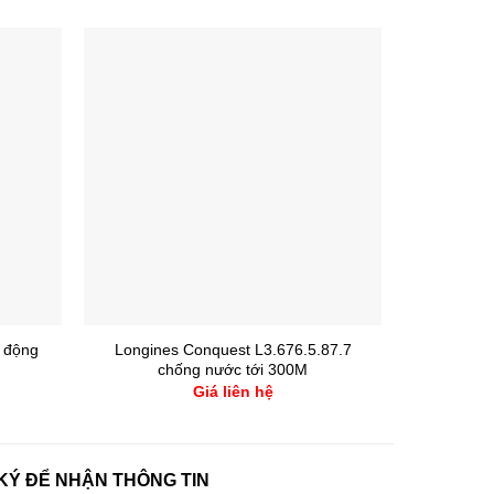
 động
Longines Conquest L3.676.5.87.7
Maurice L
chống nước tới 300M
Giá liên hệ
KÝ ĐỂ NHẬN THÔNG TIN