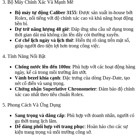
3. Bộ Máy Chính Xác Và Mạnh Mẽ
Bộ máy tự động Caliber 3155
: Được sản xuất in-house bởi
Rolex, nổi tiếng với độ chính xác cao và khả năng hoạt động
bền bỉ.
Dự trữ năng lượng 48 giờ
: Đáp ứng nhu cầu sử dụng trong
thời gian dài mà không cần lên dây cót thường xuyên.
Cơ chế lịch ngày và lịch thứ
: Hiển thị rõ ràng trên mặt số,
giúp người đeo tiện lợi hơn trong công việc.
4. Tính Năng Nổi Bật
Chống nước lên đến 100m
: Phù hợp với các hoạt động hàng
ngày, kể cả trong môi trường ẩm ướt.
Vành bezel khía cạnh
: Đặc trưng của dòng Day-Date, tạo
nét cổ điển và sang trọng.
Chứng nhận Superlative Chronometer
: Đảm bảo độ chính
xác cao nhất theo tiêu chuẩn Rolex.
5. Phong Cách Và Ứng Dụng
Sang trọng và đẳng cấp
: Phù hợp với doanh nhân, người có
gu thời trang lịch lãm.
Dễ dàng phối hợp với trang phục
: Hoàn hảo cho các sự
kiện trang trọng và môi trường công sở.