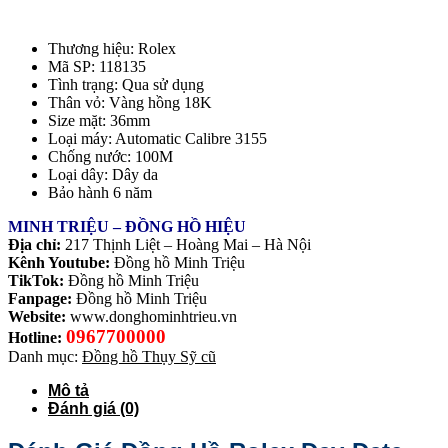
Thương hiệu: Rolex
Mã SP: 118135
Tình trạng: Qua sử dụng
Thân vỏ: Vàng hồng 18K
Size mặt: 36mm
Loại máy: Automatic Calibre 3155
Chống nước: 100M
Loại dây: Dây da
Bảo hành 6 năm
MINH TRIỆU – ĐỒNG HỒ HIỆU
Địa chỉ:
217 Thịnh Liệt – Hoàng Mai – Hà Nội
Kênh Youtube:
Đồng hồ Minh Triệu
TikTok:
Đồng hồ Minh Triệu
Fanpage:
Đồng hồ Minh Triệu
Website:
www.donghominhtrieu.vn
0967700000
Hotline:
Danh mục:
Đồng hồ Thụy Sỹ cũ
Mô tả
Đánh giá (0)