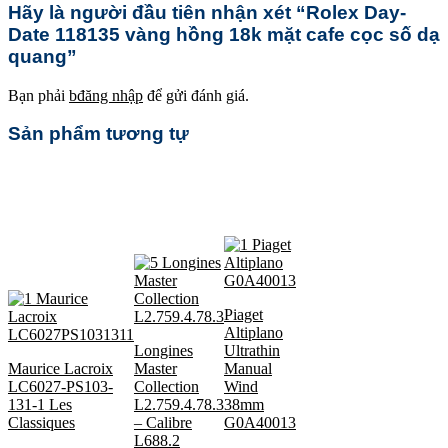
Hãy là người đầu tiên nhận xét “Rolex Day-
Date 118135 vàng hồng 18k mặt cafe cọc số dạ
quang”
Bạn phải
bđăng nhập
để gửi đánh giá.
Sản phẩm tương tự
Piaget
Altiplano
Longines
Ultrathin
Maurice Lacroix
Master
Manual
LC6027-PS103-
Collection
Wind
131-1 Les
L2.759.4.78.3
38mm
Classiques
– Calibre
G0A40013
L688.2