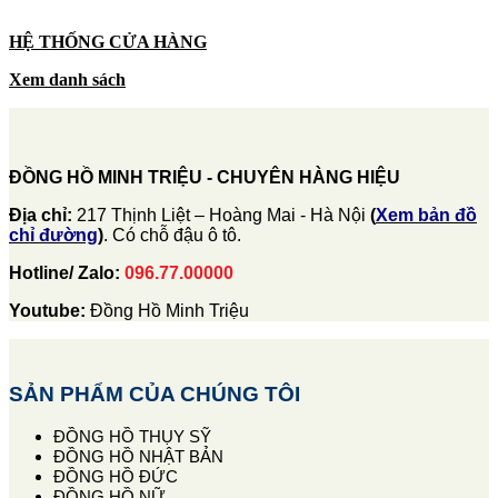
HỆ THỐNG CỬA HÀNG
Xem danh sách
ĐỒNG HỒ MINH TRIỆU - CHUYÊN HÀNG HIỆU
Địa chỉ:
217 Thịnh Liệt – Hoàng Mai - Hà Nội
(
Xem bản đồ
chỉ đường
)
. Có chỗ đậu ô tô.
Hotline/ Zalo:
096.77.00000
Youtube:
Đồng Hồ Minh Triệu
SẢN PHẨM CỦA CHÚNG TÔI
ĐỒNG HỒ THỤY SỸ
ĐỒNG HỒ NHẬT BẢN
ĐỒNG HỒ ĐỨC
ĐỒNG HỒ NỮ