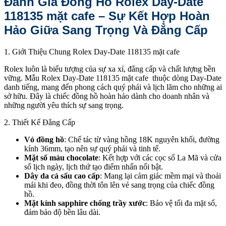
Đánh Giá Đồng Hồ Rolex Day-Date
118135 mặt cafe – Sự Kết Hợp Hoàn
Hảo Giữa Sang Trọng Và Đẳng Cấp
1. Giới Thiệu Chung Rolex Day-Date 118135 mặt cafe
Rolex luôn là biểu tượng của sự xa xỉ, đẳng cấp và chất lượng bền
vững. Mẫu Rolex Day-Date 118135 mặt cafe thuộc dòng Day-Date
danh tiếng, mang đến phong cách quý phái và lịch lãm cho những ai
sở hữu. Đây là chiếc đồng hồ hoàn hảo dành cho doanh nhân và
những người yêu thích sự sang trọng.
2. Thiết Kế Đẳng Cấp
Vỏ đồng hồ
: Chế tác từ vàng hồng 18K nguyên khối, đường
kính 36mm, tạo nên sự quý phái và tinh tế.
Mặt số màu chocolate
: Kết hợp với các cọc số La Mã và cửa
sổ lịch ngày, lịch thứ tạo điểm nhấn nổi bật.
Dây da cá sấu cao cấp
: Mang lại cảm giác mềm mại và thoải
mái khi đeo, đồng thời tôn lên vẻ sang trọng của chiếc đồng
hồ.
Mặt kính sapphire chống trầy xước
: Bảo vệ tối đa mặt số,
đảm bảo độ bền lâu dài.