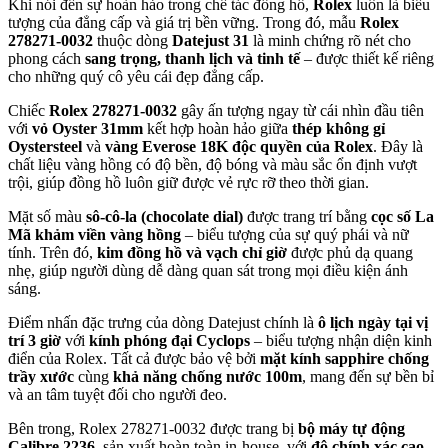
Khi nói đến sự hoàn hảo trong chế tác đồng hồ,
Rolex
luôn là biểu
tượng của đẳng cấp và giá trị bền vững. Trong đó, mẫu
Rolex
278271-0032
thuộc dòng
Datejust 31
là minh chứng rõ nét cho
phong cách
sang trọng, thanh lịch và tinh tế
– được thiết kế riêng
cho những quý cô yêu cái đẹp đẳng cấp.
Chiếc
Rolex 278271-0032
gây ấn tượng ngay từ cái nhìn đầu tiên
với
vỏ Oyster 31mm
kết hợp hoàn hảo giữa
thép không gỉ
Oystersteel
và
vàng Everose 18K độc quyền của Rolex
. Đây là
chất liệu vàng hồng có độ bền, độ bóng và màu sắc ổn định vượt
trội, giúp đồng hồ luôn giữ được vẻ rực rỡ theo thời gian.
Mặt số màu
sô-cô-la (chocolate dial)
được trang trí bằng
cọc số La
Mã khảm viền vàng hồng
– biểu tượng của sự quý phái và nữ
tính. Trên đó,
kim đồng hồ và vạch chỉ giờ
được phủ dạ quang
nhẹ, giúp người dùng dễ dàng quan sát trong mọi điều kiện ánh
sáng.
Điểm nhấn đặc trưng của dòng Datejust chính là
ô lịch ngày tại vị
trí 3 giờ
với
kính phóng đại Cyclops
– biểu tượng nhận diện kinh
điển của Rolex. Tất cả được bảo vệ bởi
mặt kính sapphire chống
trầy xước
cùng
khả năng chống nước 100m
, mang đến sự bền bỉ
và an tâm tuyệt đối cho người đeo.
Bên trong, Rolex 278271-0032 được trang bị
bộ máy tự động
Calibre 2236
, sản xuất hoàn toàn in-house, với
độ chính xác cao