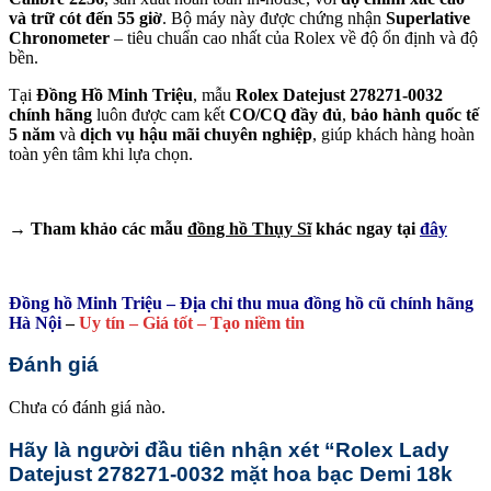
và trữ cót đến 55 giờ
. Bộ máy này được chứng nhận
Superlative
Chronometer
– tiêu chuẩn cao nhất của Rolex về độ ổn định và độ
bền.
Tại
Đồng Hồ Minh Triệu
, mẫu
Rolex Datejust 278271-0032
chính hãng
luôn được cam kết
CO/CQ đầy đủ
,
bảo hành quốc tế
5 năm
và
dịch vụ hậu mãi chuyên nghiệp
, giúp khách hàng hoàn
toàn yên tâm khi lựa chọn.
→ Tham khảo các mẫu
đồng hồ Thụy Sĩ
khác ngay tại
đây
Đồng hồ Minh Triệu – Địa chỉ thu mua đồng hồ cũ chính hãng
Hà Nội
–
Uy tín – Giá tốt – Tạo niềm tin
Đánh giá
Chưa có đánh giá nào.
Hãy là người đầu tiên nhận xét “Rolex Lady
Datejust 278271-0032 mặt hoa bạc Demi 18k