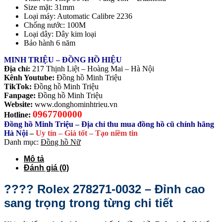
Size mặt: 31mm
Loại máy: Automatic Calibre 2236
Chống nước: 100M
Loại dây: Dây kim loại
Bảo hành 6 năm
MINH TRIỆU – ĐỒNG HỒ HIỆU
Địa chỉ:
217 Thịnh Liệt – Hoàng Mai – Hà Nội
Kênh Youtube:
Đồng hồ Minh Triệu
TikTok:
Đồng hồ Minh Triệu
Fanpage:
Đồng hồ Minh Triệu
Website:
www.donghominhtrieu.vn
0967700000
Hotline:
Đồng hồ Minh Triệu – Địa chỉ thu mua đồng hồ cũ chính hãng
Hà Nội
–
Uy tín – Giá tốt – Tạo niềm tin
Danh mục:
Đồng hồ Nữ
Mô tả
Đánh giá (0)
????
Rolex 278271-0032 – Đỉnh cao
sang trọng trong từng chi tiết