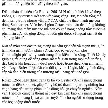
giá trị thương hiệu bền vững theo thời gian.
Điểm nhấn đầu tiên của Rolex 126613LN nằm ở thiết kế vỏ thép
không gỉ Oystersteel kết hợp với vàng vàng 18k, tạo nên tổng thể
demi sang trọng nhưng vẫn giữ được chất thể thao mạnh mẽ của
dòng Submariner. Viền bezel gốm Cerachrom màu đen bóng không
chỉ mang tính thẩm mỹ cao mà còn có khả năng chống trầy xước và
phai màu cực tốt, giúp đồng hồ luôn giữ được vẻ ngoài sắc nét dù
sử dụng lâu dài.
Mặt số màu đen đặc trưng mang lại cảm giác sâu và mạnh mẽ, giúp
tăng khả năng tương phản với các cọc số và bộ kim phủ
Chromalight phát sáng xanh trong điều kiện thiếu sáng. Thiết kế này
giúp người dùng dễ dàng quan sát thời gian trong mọi môi trường,
đặc biệt là khi hoạt động dưới nước hoặc trong điều kiện ánh sáng
yếu. Logo Rolex được đặt cân đối tại vị trí 12 giờ, khẳng định đẳng
cấp và tính biểu tượng của thương hiệu hàng đầu thế giới.
Rolex 126613LN được trang bị bộ vỏ Oyster với khả năng chống
nước lên đến 300 mét, giúp đồng hồ trở thành một trong những lựa
chọn hàng đầu trong phân khúc đồng hồ lặn chuyên nghiệp. Núm
vặn Triplock cùng hệ thống nắp đáy kín đảm bảo khả năng chống
nước tối ưu, mang lại sự an tâm tuyệt đối cho người sử dụng trong
các hoạt động dưới nước.