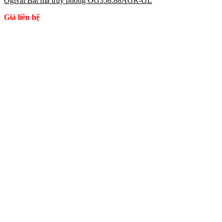
Ogival Bát mã truy phong OG358.88AGR-GL
Giá liên hệ