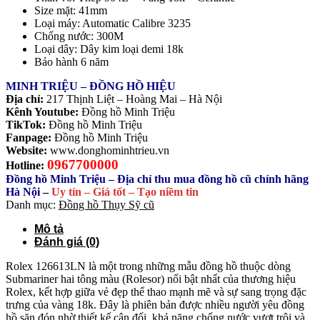
Size mặt: 41mm
Loại máy: Automatic Calibre 3235
Chống nước: 300M
Loại dây: Dây kim loại demi 18k
Bảo hành 6 năm
MINH TRIỆU – ĐỒNG HỒ HIỆU
Địa chỉ:
217 Thịnh Liệt – Hoàng Mai – Hà Nội
Kênh Youtube:
Đồng hồ Minh Triệu
TikTok:
Đồng hồ Minh Triệu
Fanpage:
Đồng hồ Minh Triệu
Website:
www.donghominhtrieu.vn
0967700000
Hotline:
Đồng hồ Minh Triệu – Địa chỉ thu mua đồng hồ cũ chính hãng
Hà Nội
–
Uy tín – Giá tốt – Tạo niềm tin
Danh mục:
Đồng hồ Thụy Sỹ cũ
Mô tả
Đánh giá (0)
Rolex 126613LN là một trong những mẫu đồng hồ thuộc dòng
Submariner hai tông màu (Rolesor) nổi bật nhất của thương hiệu
Rolex, kết hợp giữa vẻ đẹp thể thao mạnh mẽ và sự sang trọng đặc
trưng của vàng 18k. Đây là phiên bản được nhiều người yêu đồng
hồ săn đón nhờ thiết kế cân đối, khả năng chống nước vượt trội và