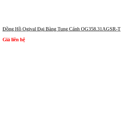
Đồng Hồ Ogival Đại Bàng Tung Cánh OG358.31AGSR-T
Giá liên hệ