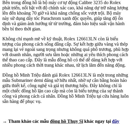
Bên trong đồng hồ là bộ máy cơ tự động Calibre 3235 do Rolex
phát triển, nổi bật với độ chính xác cao, khả năng dự trữ năng lượng
lên đến khoảng 70 giờ và khả năng chống sốc vượt trội. Bộ máy
này sử dụng dây tóc Parachrom xanh độc quyền, giúp tăng độ ổn
định và giảm ảnh hưởng từ từ trường, đảm bảo hiệu suất vận hành
bền bỉ theo thời gian.
Không chỉ mạnh mẽ về kỹ thuật, Rolex 126613LN còn là biểu
tượng của phong cách sống đẳng cấp. Sự kết hợp giữa vàng và thép
mang lại vẻ ngoài sang trọng nhưng không quá phô trương, phù hợp
với doanh nhân, người sưu tầm hoặc những ai yêu thích phong cách
thể thao cao cấp. Đây là mẫu đồng hồ có thể dễ dàng kết hợp với
nhiều phong cách thời trang khác nhau, từ lịch lãm đến năng động.
Đồng hồ Minh Triệu đánh giá Rolex 126613LN là một trong những
mẫu Submariner demi đáng sở hữu nhất, nhờ sự cân bằng hoàn hảo
giữa thiết kế, công nghệ và giá trị thương hiệu. Đây không chỉ là
một chiếc đồng hồ lặn cao cấp mà còn là biểu tượng của sự thành
công và phong cách cá nhân. Đồng hồ Minh Triệu tại cửa hàng luôn
sẵn hàng để phục vụ.
→ Tham khảo các mẫu
đồng hồ Thụy Sĩ
khác ngay tại
đây