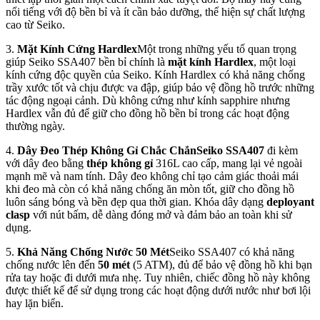
nổi tiếng với độ bền bỉ và ít cần bảo dưỡng, thể hiện sự chất lượng
cao từ Seiko.
3.
Mặt Kính Cứng Hardlex
Một trong những yếu tố quan trọng
giúp Seiko SSA407 bền bỉ chính là
mặt kính Hardlex
, một loại
kính cứng độc quyền của Seiko. Kính Hardlex có khả năng chống
trầy xước tốt và chịu được va đập, giúp bảo vệ đồng hồ trước những
tác động ngoại cảnh. Dù không cứng như kính sapphire nhưng
Hardlex vẫn đủ để giữ cho đồng hồ bền bỉ trong các hoạt động
thường ngày.
4.
Dây Đeo Thép Không Gỉ Chắc Chắn
Seiko SSA407
đi kèm
với dây đeo bằng
thép không gỉ
316L cao cấp, mang lại vẻ ngoài
mạnh mẽ và nam tính. Dây đeo không chỉ tạo cảm giác thoải mái
khi đeo mà còn có khả năng chống ăn mòn tốt, giữ cho đồng hồ
luôn sáng bóng và bền đẹp qua thời gian. Khóa dây dạng
deployant
clasp
với nút bấm, dễ dàng đóng mở và đảm bảo an toàn khi sử
dụng.
5.
Khả Năng Chống Nước 50 Mét
Seiko SSA407 có khả năng
chống nước lên đến
50 mét
(5 ATM), đủ để bảo vệ đồng hồ khi bạn
rửa tay hoặc đi dưới mưa nhẹ. Tuy nhiên, chiếc đồng hồ này không
được thiết kế để sử dụng trong các hoạt động dưới nước như bơi lội
hay lặn biển.