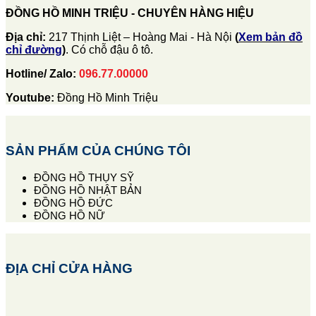
ĐỒNG HỒ MINH TRIỆU - CHUYÊN HÀNG HIỆU
Địa chỉ:
217 Thịnh Liệt – Hoàng Mai - Hà Nội
(
Xem bản đồ
chỉ đường
)
. Có chỗ đậu ô tô.
Hotline/ Zalo:
096.77.00000
Youtube:
Đồng Hồ Minh Triệu
SẢN PHẨM CỦA CHÚNG TÔI
ĐỒNG HỒ THỤY SỸ
ĐỒNG HỒ NHẬT BẢN
ĐỒNG HỒ ĐỨC
ĐỒNG HỒ NỮ
ĐỊA CHỈ CỬA HÀNG