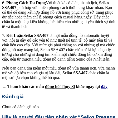
6.
Phong Cách Đa Dụng
Với thiết kế cổ điển, thanh lịch,
Seiko
SSA407
phù hợp với nhiều phong cách thời trang khác nhau. Bạn
có thể dễ dàng kết hợp đồng hồ với trang phục công sở, trang phục
dự tiệc hoặc thậm chí là phong cách casual hàng ngày. Đây chắc
chắn là một phụ kiện không thể thiếu cho những ai yêu thích sự tinh
tế và thanh lịch.
7.
Kết Luận
Seiko SSA407
là một mẫu đồng hồ automatic tuyệt
vời, hội tụ đầy đủ các yếu tố như thiết kế tinh tế, bộ máy bền bỉ và
chất liệu cao cấp. Với mức giá phải chăng so với những gì mà chiếc
đồng hồ này mang lại, Seiko SSA407 chắc chắn sẽ là lựa chọn lý
tưởng cho những ai đang tìm kiếm một chiếc đồng hồ cơ khí đẳng
cấp, đến từ thương hiệu đồng hồ danh tiếng Seiko của Nhật Bản.
Nếu bạn đang tìm kiếm một mẫu đồng hồ vừa thanh lịch, vừa mạnh
mẽ với độ bền cao và giá trị lâu dài,
Seiko SSA407
chắc chắn là
một sự lựa chọn không thể bỏ qua.
→ Tham khảo các mẫu
đồng hồ Thụy Sĩ
khác ngay tại
đây
Đánh giá
Chưa có đánh giá nào.
Hãy là người đầu tiên nhận xét “Seiko Presage