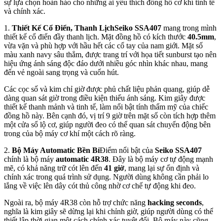
sự lựa chọn hoàn hảo cho những ai yêu thích đồng hồ cơ khí tinh tế
và chính xác.
1.
Thiết Kế Cổ Điển, Thanh Lịch
Seiko SSA407
mang trong mình
thiết kế cổ điển đầy thanh lịch. Mặt đồng hồ có kích thước
40.5mm
,
vừa vặn và phù hợp với hầu hết các cổ tay của nam giới. Mặt số
màu xanh navy sâu thẳm, được trang trí với họa tiết sunburst tạo nên
hiệu ứng ánh sáng độc đáo dưới nhiều góc nhìn khác nhau, mang
đến vẻ ngoài sang trọng và cuốn hút.
Các cọc số và kim chỉ giờ được phủ chất liệu phản quang, giúp dễ
dàng quan sát giờ trong điều kiện thiếu ánh sáng. Kim giây được
thiết kế thanh mảnh và tinh tế, làm nổi bật tính thẩm mỹ của chiếc
đồng hồ này. Bên cạnh đó, vị trí 9 giờ trên mặt số còn tích hợp thêm
một cửa sổ lộ cơ, giúp người đeo có thể quan sát chuyển động bên
trong của bộ máy cơ khí một cách rõ ràng.
2.
Bộ Máy Automatic Bền Bỉ
Điểm nổi bật của
Seiko SSA407
chính là bộ máy
automatic 4R38
. Đây là bộ máy cơ tự động mạnh
mẽ, có khả năng trữ cót lên đến
41 giờ
, mang lại sự ổn định và
chính xác trong quá trình sử dụng. Người dùng không cần phải lo
lắng về việc lên dây cót thủ công nhờ cơ chế tự động khi đeo.
Ngoài ra, bộ máy 4R38 còn hỗ trợ chức năng
hacking seconds
,
nghĩa là kim giây sẽ dừng lại khi chỉnh giờ, giúp người dùng có thể
thiết lập thời gian một cách chính xác tuyệt đối. Bộ máy này cũng