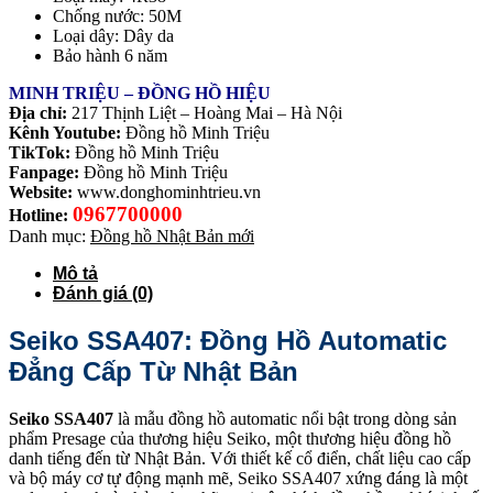
Chống nước: 50M
Loại dây: Dây da
Bảo hành 6 năm
MINH TRIỆU – ĐỒNG HỒ HIỆU
Địa chỉ:
217 Thịnh Liệt – Hoàng Mai – Hà Nội
Kênh Youtube:
Đồng hồ Minh Triệu
TikTok:
Đồng hồ Minh Triệu
Fanpage:
Đồng hồ Minh Triệu
Website:
www.donghominhtrieu.vn
0967700000
Hotline:
Danh mục:
Đồng hồ Nhật Bản mới
Mô tả
Đánh giá (0)
Seiko SSA407: Đồng Hồ Automatic
Đẳng Cấp Từ Nhật Bản
Seiko SSA407
là mẫu đồng hồ automatic nổi bật trong dòng sản
phẩm Presage của thương hiệu Seiko, một thương hiệu đồng hồ
danh tiếng đến từ Nhật Bản. Với thiết kế cổ điển, chất liệu cao cấp
và bộ máy cơ tự động mạnh mẽ, Seiko SSA407 xứng đáng là một