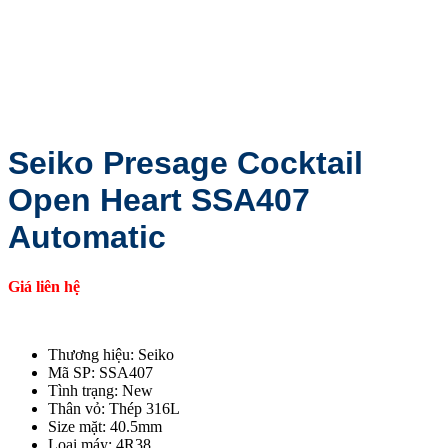
Seiko Presage Cocktail
Open Heart SSA407
Automatic
Giá liên hệ
Thương hiệu: Seiko
Mã SP: SSA407
Tình trạng: New
Thân vỏ: Thép 316L
Size mặt: 40.5mm
Loại máy: 4R38