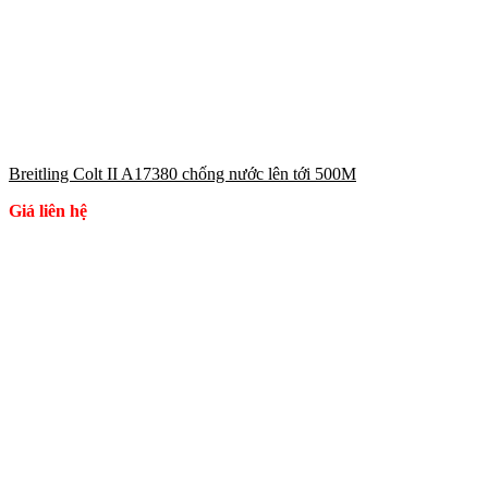
Breitling Colt II A17380 chống nước lên tới 500M
Giá liên hệ