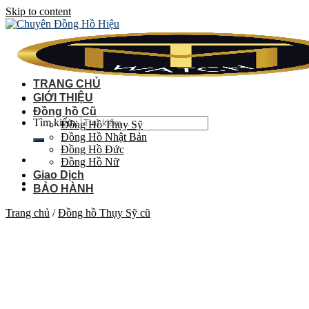
Skip to content
TRANG CHỦ
GIỚI THIỆU
Đồng hồ Cũ
Tìm kiếm:
Đồng Hồ Thụy Sỹ
Đồng Hồ Nhật Bản
Đồng Hồ Đức
Đồng Hồ Nữ
Giao Dịch
BẢO HÀNH
Trang chủ
/
Đồng hồ Thụy Sỹ cũ