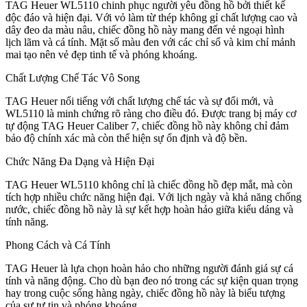
TAG Heuer WL5110 chinh phục người yêu đồng hồ bởi thiết kế
độc đáo và hiện đại. Với vỏ làm từ thép không gỉ chất lượng cao và
dây đeo da màu nâu, chiếc đồng hồ này mang đến vẻ ngoại hình
lịch lãm và cá tính. Mặt số màu đen với các chỉ số và kim chỉ mảnh
mai tạo nên vẻ đẹp tinh tế và phóng khoáng.
Chất Lượng Chế Tác Vô Song
TAG Heuer nổi tiếng với chất lượng chế tác và sự đổi mới, và
WL5110 là minh chứng rõ ràng cho điều đó. Được trang bị máy cơ
tự động TAG Heuer Caliber 7, chiếc đồng hồ này không chỉ đảm
bảo độ chính xác mà còn thể hiện sự ổn định và độ bền.
Chức Năng Đa Dạng và Hiện Đại
TAG Heuer WL5110 không chỉ là chiếc đồng hồ đẹp mắt, mà còn
tích hợp nhiều chức năng hiện đại. Với lịch ngày và khả năng chống
nước, chiếc đồng hồ này là sự kết hợp hoàn hảo giữa kiểu dáng và
tính năng.
Phong Cách và Cá Tính
TAG Heuer là lựa chọn hoàn hảo cho những người đánh giá sự cá
tính và năng động. Cho dù bạn đeo nó trong các sự kiện quan trọng
hay trong cuộc sống hàng ngày, chiếc đồng hồ này là biểu tượng
của sự tự tin và phóng khoáng.