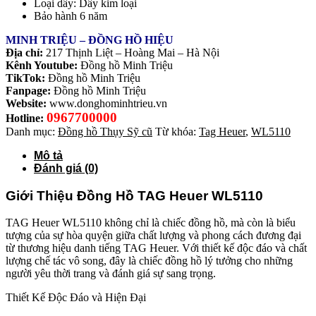
Loại dây: Dây kim loại
Bảo hành 6 năm
MINH TRIỆU – ĐỒNG HỒ HIỆU
Địa chỉ:
217 Thịnh Liệt – Hoàng Mai – Hà Nội
Kênh Youtube:
Đồng hồ Minh Triệu
TikTok:
Đồng hồ Minh Triệu
Fanpage:
Đồng hồ Minh Triệu
Website:
www.donghominhtrieu.vn
0967700000
Hotline:
Danh mục:
Đồng hồ Thụy Sỹ cũ
Từ khóa:
Tag Heuer
,
WL5110
Mô tả
Đánh giá (0)
Giới Thiệu Đồng Hồ TAG Heuer WL5110
TAG Heuer WL5110 không chỉ là chiếc đồng hồ, mà còn là biểu
tượng của sự hòa quyện giữa chất lượng và phong cách đương đại
từ thương hiệu danh tiếng TAG Heuer. Với thiết kế độc đáo và chất
lượng chế tác vô song, đây là chiếc đồng hồ lý tưởng cho những
người yêu thời trang và đánh giá sự sang trọng.
Thiết Kế Độc Đáo và Hiện Đại