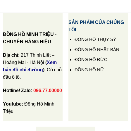
SẢN PHẨM CỦA CHÚNG
TÔI
ĐỒNG HỒ MINH TRIỆU -
ĐỒNG HỒ THỤY SỸ
CHUYÊN HÀNG HIỆU
ĐỒNG HỒ NHẬT BẢN
Địa chỉ:
217 Thịnh Liệt –
ĐỒNG HỒ ĐỨC
Hoàng Mai - Hà Nội
(
Xem
ĐỒNG HỒ NỮ
bản đồ chỉ đường
)
. Có chỗ
đậu ô tô.
Hotline/ Zalo:
096.77.00000
Youtube:
Đồng Hồ Minh
Triệu