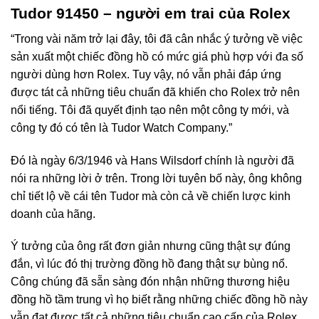
Tudor 91450 – người em trai của Rolex
“Trong vài năm trở lại đây, tôi đã cân nhắc ý tưởng về việc
sản xuất một chiếc đồng hồ có mức giá phù hợp với đa số
người dùng hơn Rolex. Tuy vậy, nó vẫn phải đáp ứng
được tát cả những tiêu chuẩn đã khiến cho Rolex trở nên
nổi tiếng. Tôi đã quyết định tạo nên một công ty mới, và
công ty đó có tên là Tudor Watch Company.”
Đó là ngày 6/3/1946 và Hans Wilsdorf chính là người đã
nói ra những lời ở trên. Trong lời tuyên bố này, ông không
chỉ tiết lộ về cái tên Tudor mà còn cả về chiến lược kinh
doanh của hãng.
Ý tưởng của ông rất đơn giản nhưng cũng thật sự đúng
đắn, vì lúc đó thị trường đồng hồ đang thật sự bùng nổ.
Công chúng đã sẵn sàng đón nhận những thương hiệu
đồng hồ tầm trung vì họ biết rằng những chiếc đồng hồ này
vẫn đạt được tất cả những tiêu chuẩn cao cấp của Rolex.