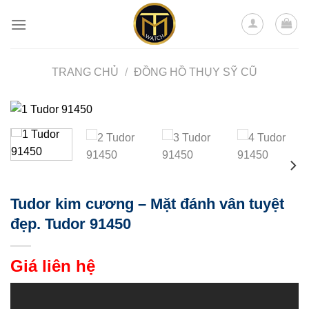
Skip
to
content
TRANG CHỦ
/
ĐỒNG HỒ THỤY SỸ CŨ
Tudor kim cương – Mặt đánh vân tuyệt
đẹp. Tudor 91450
Giá liên hệ