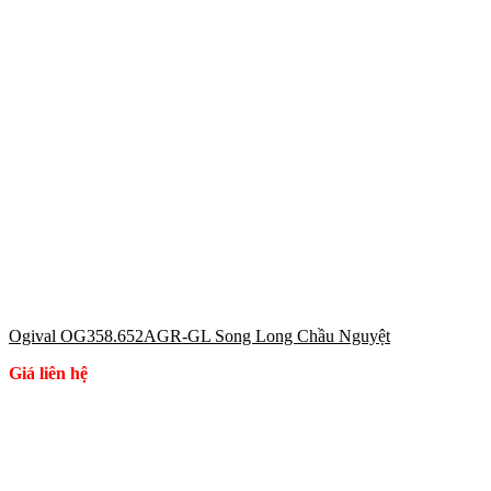
Ogival OG358.652AGR-GL Song Long Chầu Nguyệt
Giá liên hệ