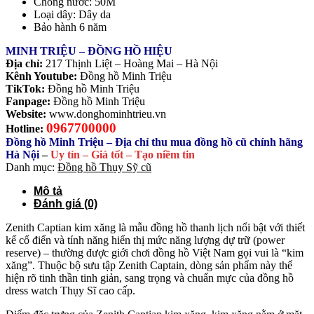
Chống nước: 50M
Loại dây: Dây da
Bảo hành 6 năm
MINH TRIỆU – ĐỒNG HỒ HIỆU
Địa chỉ:
217 Thịnh Liệt – Hoàng Mai – Hà Nội
Kênh Youtube:
Đồng hồ Minh Triệu
TikTok:
Đồng hồ Minh Triệu
Fanpage:
Đồng hồ Minh Triệu
Website:
www.donghominhtrieu.vn
0967700000
Hotline:
Đồng hồ Minh Triệu – Địa chỉ thu mua đồng hồ cũ chính hãng
Hà Nội
–
Uy tín – Giá tốt – Tạo niềm tin
Danh mục:
Đồng hồ Thụy Sỹ cũ
Mô tả
Đánh giá (0)
Zenith Captian kim xăng là mẫu đồng hồ thanh lịch nổi bật với thiết
kế cổ điển và tính năng hiển thị mức năng lượng dự trữ (power
reserve) – thường được giới chơi đồng hồ Việt Nam gọi vui là “kim
xăng”. Thuộc bộ sưu tập Zenith Captain, dòng sản phẩm này thể
hiện rõ tinh thần tinh giản, sang trọng và chuẩn mực của đồng hồ
dress watch Thụy Sĩ cao cấp.