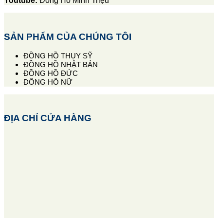
Youtube:
Đồng Hồ Minh Triệu
SẢN PHẨM CỦA CHÚNG TÔI
ĐỒNG HỒ THỤY SỸ
ĐỒNG HỒ NHẬT BẢN
ĐỒNG HỒ ĐỨC
ĐỒNG HỒ NỮ
ĐỊA CHỈ CỬA HÀNG