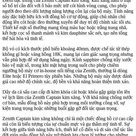
Điểm đặc trưng của Zenith Captian kim xăng kim xăng nằm ở mặt
số bố trí cân đối với ô báo mức trữ cót hình vòng cung, cho phép
người đeo theo dõi lượng năng lượng còn lại của bộ máy. Tính năng
này đặc biệt hữu ích với đồng hồ cơ tự động, giúp chủ nhân chủ
động lên cót hoặc đeo thường xuyên để duy trì độ chính xác tối ưu.
Thiết kế mặt số thường mang tông màu bạc hoặc trắng trang nhã,
kết hợp cọc số thanh mảnh và kim dauphine sắc nét, tạo nên tổng
thể hài hòa và tinh tế.
Bộ vỏ có kích thước phổ biến khoảng 40mm, được chế tác từ thép
không gỉ hoặc vàng hồng 18K, mang lại cảm giác sang trọng nhưng
vẫn phù hợp để sử dụng hằng ngày. Kính sapphire chống trầy xước
bảo vệ mặt số, trong khi mặt lưng trong suốt cho phép chiêm
ngưỡng bộ máy cơ in-house nổi tiếng của Zenith, thường là dòng
Elite hoặc El Primero tùy phiên bản. Những bộ máy này được đánh
giá cao nhờ độ chính xác, độ bền và khả năng hoàn thiện tinh xảo.
Dây da cá sấu cao cấp đi kèm khóa cài hoặc khóa gập giúp tôn lên
vẻ lịch lãm của Zenith Captain kim xăng. Với khả năng chống nước
cơ bản, mẫu đồng hồ này phù hợp trong môi trường công sở, sự
kiện trang trọng hoặc những buổi gặp gỡ đối tác quan trọng.
Zenith Captain kim xăng không chỉ là một chiếc đồng hồ cơ cao cấp
mà còn là biểu tượng của sự chuẩn mực và gu thẩm mỹ tinh tế. Sự
kết hợp giữa tính năng hữu ích, thiết kế cổ điển và di sản chế tác lâu
đời giúp mẫu đồng hồ này trở thành lựa chọn lý tưởng cho những