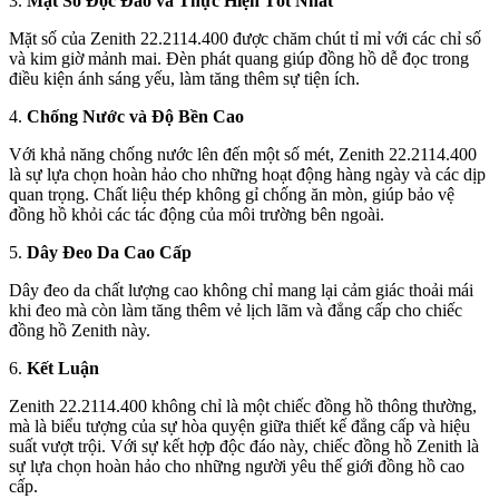
3.
Mặt Số Độc Đáo và Thực Hiện Tốt Nhất
Mặt số của Zenith 22.2114.400 được chăm chút tỉ mỉ với các chỉ số
và kim giờ mảnh mai. Đèn phát quang giúp đồng hồ dễ đọc trong
điều kiện ánh sáng yếu, làm tăng thêm sự tiện ích.
4.
Chống Nước và Độ Bền Cao
Với khả năng chống nước lên đến một số mét, Zenith 22.2114.400
là sự lựa chọn hoàn hảo cho những hoạt động hàng ngày và các dịp
quan trọng. Chất liệu thép không gỉ chống ăn mòn, giúp bảo vệ
đồng hồ khỏi các tác động của môi trường bên ngoài.
5.
Dây Đeo Da Cao Cấp
Dây đeo da chất lượng cao không chỉ mang lại cảm giác thoải mái
khi đeo mà còn làm tăng thêm vẻ lịch lãm và đẳng cấp cho chiếc
đồng hồ Zenith này.
6.
Kết Luận
Zenith 22.2114.400 không chỉ là một chiếc đồng hồ thông thường,
mà là biểu tượng của sự hòa quyện giữa thiết kế đẳng cấp và hiệu
suất vượt trội. Với sự kết hợp độc đáo này, chiếc đồng hồ Zenith là
sự lựa chọn hoàn hảo cho những người yêu thế giới đồng hồ cao
cấp.