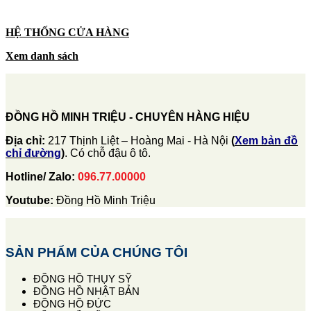
HỆ THỐNG CỬA HÀNG
Xem danh sách
ĐỒNG HỒ MINH TRIỆU - CHUYÊN HÀNG HIỆU
Địa chỉ:
217 Thịnh Liệt – Hoàng Mai - Hà Nội
(
Xem bản đồ
chỉ đường
)
. Có chỗ đậu ô tô.
Hotline/ Zalo:
096.77.00000
Youtube:
Đồng Hồ Minh Triệu
SẢN PHẨM CỦA CHÚNG TÔI
ĐỒNG HỒ THỤY SỸ
ĐỒNG HỒ NHẬT BẢN
ĐỒNG HỒ ĐỨC