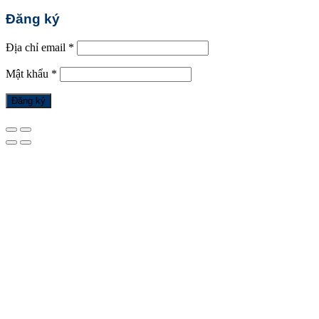
Đăng ký
Địa chỉ email
*
Mật khẩu
*
Đăng ký