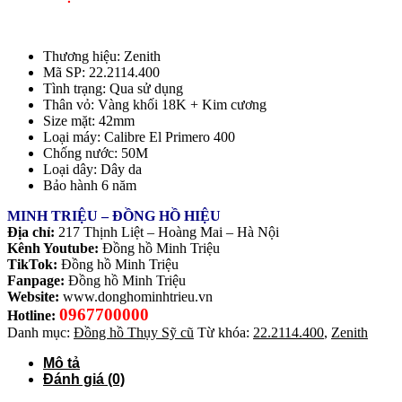
Thương hiệu: Zenith
Mã SP: 22.2114.400
Tình trạng: Qua sử dụng
Thân vỏ: Vàng khối 18K + Kim cương
Size mặt: 42mm
Loại máy: Calibre El Primero 400
Chống nước: 50M
Loại dây: Dây da
Bảo hành 6 năm
MINH TRIỆU – ĐỒNG HỒ HIỆU
Địa chỉ:
217 Thịnh Liệt – Hoàng Mai – Hà Nội
Kênh Youtube:
Đồng hồ Minh Triệu
TikTok:
Đồng hồ Minh Triệu
Fanpage:
Đồng hồ Minh Triệu
Website:
www.donghominhtrieu.vn
0967700000
Hotline:
Danh mục:
Đồng hồ Thụy Sỹ cũ
Từ khóa:
22.2114.400
,
Zenith
Mô tả
Đánh giá (0)