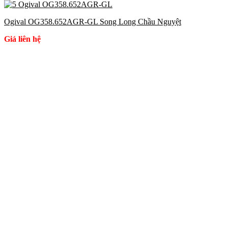
Ogival OG358.652AGR-GL Song Long Chầu Nguyệt
Giá liên hệ