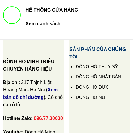
HỆ THỐNG CỬA HÀNG
Xem danh sách
SẢN PHẨM CỦA CHÚNG
TÔI
ĐỒNG HỒ MINH TRIỆU -
ĐỒNG HỒ THỤY SỸ
CHUYÊN HÀNG HIỆU
ĐỒNG HỒ NHẬT BẢN
Địa chỉ:
217 Thịnh Liệt –
ĐỒNG HỒ ĐỨC
Hoàng Mai - Hà Nội
(
Xem
ĐỒNG HỒ NỮ
bản đồ chỉ đường
)
. Có chỗ
đậu ô tô.
Hotline/ Zalo:
096.77.00000
Youtube:
Đồng Hồ Minh