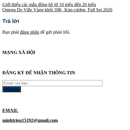
Giới thiệu các mẫu đồng hồ từ 10 triệu đến 20 triệu
Omega De Ville Vàng khối 18K, Kim cương, Full Set 2026
Trả lời
Bạn phải
đăng nhập
để gửi phản hồi.
MẠNG XÃ HỘI
ĐĂNG KÝ ĐỂ NHẬN THÔNG TIN
EMAIL
minhtrieu15192@gmail.com