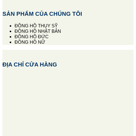
SẢN PHẨM CỦA CHÚNG TÔI
ĐỒNG HỒ THỤY SỸ
ĐỒNG HỒ NHẬT BẢN
ĐỒNG HỒ ĐỨC
ĐỒNG HỒ NỮ
ĐỊA CHỈ CỬA HÀNG