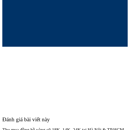
Đánh giá bài viết này
Thu mua đồng hồ vàng cũ 18K, 14K, 24K tại Hà Nội & TP.HCM