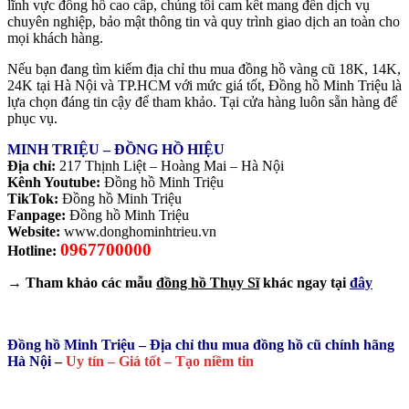
lĩnh vực đồng hồ cao cấp, chúng tôi cam kết mang đến dịch vụ
chuyên nghiệp, bảo mật thông tin và quy trình giao dịch an toàn cho
mọi khách hàng.
Nếu bạn đang tìm kiếm địa chỉ thu mua đồng hồ vàng cũ 18K, 14K,
24K tại Hà Nội và TP.HCM với mức giá tốt, Đồng hồ Minh Triệu là
lựa chọn đáng tin cậy để tham khảo. Tại cửa hàng luôn sẵn hàng để
phục vụ.
MINH TRIỆU – ĐỒNG HỒ HIỆU
Địa chỉ:
217 Thịnh Liệt – Hoàng Mai – Hà Nội
Kênh Youtube:
Đồng hồ Minh Triệu
TikTok:
Đồng hồ Minh Triệu
Fanpage:
Đồng hồ Minh Triệu
Website:
www.donghominhtrieu.vn
0967700000
Hotline:
→ Tham khảo các mẫu
đồng hồ Thụy Sĩ
khác ngay tại
đây
Đồng hồ Minh Triệu – Địa chỉ thu mua đồng hồ cũ chính hãng
Hà Nội
–
Uy tín – Giá tốt – Tạo niềm tin