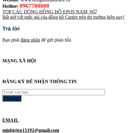
0967700000
Hotline:
TOP CÁC DÒNG ĐỒNG HỒ EPOS NAM, NỮ
Bất giờ với mức giá của đồng hồ Cartier trên thị trường hiện nay!
Trả lời
Bạn phải
đăng nhập
để gửi phản hồi.
MẠNG XÃ HỘI
ĐĂNG KÝ ĐỂ NHẬN THÔNG TIN
EMAIL
minhtrieu15192@gmail.com