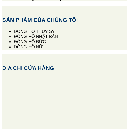
SẢN PHẨM CỦA CHÚNG TÔI
ĐỒNG HỒ THỤY SỸ
ĐỒNG HỒ NHẬT BẢN
ĐỒNG HỒ ĐỨC
ĐỒNG HỒ NỮ
ĐỊA CHỈ CỬA HÀNG