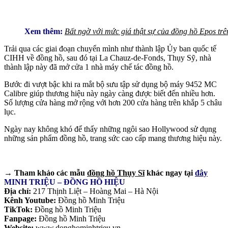
Xem thêm:
Bất ngờ với mức giá thật sự của đồng hồ Epos trê
Trải qua các giai đoạn chuyển mình như thành lập Ủy ban quốc tế
CIHH về đồng hồ, sau đó tại La Chauz-de-Fonds, Thụy Sỹ, nhà
thành lập này đã mở cửa 1 nhà máy chế tác đồng hồ.
Bước đi vượt bậc khi ra mắt bộ sưu tập sử dụng bộ máy 9452 MC
Calibre giúp thương hiệu này ngày càng được biết đến nhiều hơn.
Số lượng cửa hàng mở rộng với hơn 200 cửa hàng trên khắp 5 châu
lục.
Ngày nay không khó để thấy những ngôi sao Hollywood sử dụng
những sản phẩm đồng hồ, trang sức cao cấp mang thương hiệu này.
→ Tham khảo các mẫu
đồng hồ Thụy Sĩ
khác ngay tại
đây
MINH TRIỆU – ĐỒNG HỒ HIỆU
Địa chỉ:
217 Thịnh Liệt – Hoàng Mai – Hà Nội
Kênh Youtube:
Đồng hồ Minh Triệu
TikTok:
Đồng hồ Minh Triệu
Fanpage:
Đồng hồ Minh Triệu
Website:
www.donghominhtrieu.vn