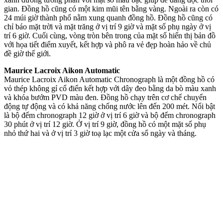
gian. Đồng hồ cũng có một kim mũi tên bằng vàng. Ngoài ra còn có
24 múi giờ thành phố nằm xung quanh đồng hồ. Đồng hồ cũng có
chỉ báo mặt trời và mặt trăng ở vị trí 9 giờ và mặt số phụ ngày ở vị
trí 6 giờ. Cuối cùng, vòng tròn bên trong của mặt số hiển thị bản đồ
với họa tiết điểm xuyết, kết hợp và phô ra vẻ đẹp hoàn hảo về chủ
đề giờ thế giới.
Maurice Lacroix Aikon Automatic
Maurice Lacroix Aikon Automatic Chronograph là một đồng hồ có
vỏ thép không gỉ cổ điển kết hợp với dây đeo bằng da bò màu xanh
và khóa bướm PVD màu đen. Đồng hồ chạy trên cơ chế chuyển
động tự động và có khả năng chống nước lên đến 200 mét. Nổi bật
là bộ đếm chronograph 12 giờ ở vị trí 6 giờ và bộ đếm chronograph
30 phút ở vị trí 12 giờ. Ở vị trí 9 giờ, đồng hồ có một mặt số phụ
nhỏ thứ hai và ở vị trí 3 giờ toạ lạc một cửa sổ ngày và tháng.