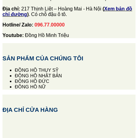
Địa chỉ:
217 Thịnh Liệt – Hoàng Mai - Hà Nội
(
Xem bản đồ
chỉ đường
)
. Có chỗ đậu ô tô.
Hotline/ Zalo:
096.77.00000
Youtube:
Đồng Hồ Minh Triệu
SẢN PHẨM CỦA CHÚNG TÔI
ĐỒNG HỒ THỤY SỸ
ĐỒNG HỒ NHẬT BẢN
ĐỒNG HỒ ĐỨC
ĐỒNG HỒ NỮ
ĐỊA CHỈ CỬA HÀNG