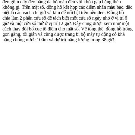
đeo gồm dây đeo bằng da bò màu đen với khóa gấp bằng thép
không gỉ. Trên mặt số, đồng hồ kết hợp các điểm nhấn màu bạc, đặc
biệt là các vạch chỉ giờ và kim để nổi bật trên nền đen. Đồng hồ
chia làm 2 phần cửa sổ để tách biệt một cửa sổ ngày nhỏ ở vị trí 6
giờ và một cửa sổ thứ ở vị trí 12 giờ. Đây cũng được xem như một
cách thay đổi bố cục tô điểm cho mặt số. Về tổng thể, đồng hồ trông
gọn gàng, tối giản và cũng được trang bị bộ máy tự động có khả
năng chống nước 100m và dự trữ năng lượng trong 38 giờ.