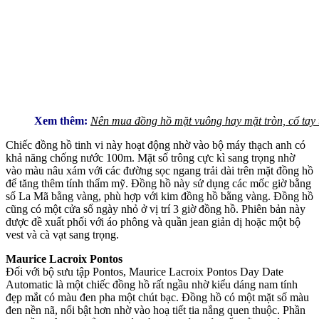
Xem thêm:
Nên mua đồng hồ mặt vuông hay mặt tròn, cổ tay 
Chiếc đồng hồ tinh vi này hoạt động nhờ vào bộ máy thạch anh có
khả năng chống nước 100m. Mặt số trông cực kì sang trọng nhờ
vào màu nâu xám với các đường sọc ngang trải dài trên mặt đồng hồ
để tăng thêm tính thẩm mỹ. Đồng hồ này sử dụng các mốc giờ bằng
số La Mã bằng vàng, phù hợp với kim đồng hồ bằng vàng. Đồng hồ
cũng có một cửa sổ ngày nhỏ ở vị trí 3 giờ đồng hồ. Phiên bản này
được đề xuất phối với áo phông và quần jean giản dị hoặc một bộ
vest và cà vạt sang trọng.
Maurice Lacroix Pontos
Đối với bộ sưu tập Pontos, Maurice Lacroix Pontos Day Date
Automatic là một chiếc đồng hồ rất ngầu nhờ kiểu dáng nam tính
đẹp mắt có màu đen pha một chút bạc. Đồng hồ có một mặt số màu
đen nền nã, nổi bật hơn nhờ vào hoạ tiết tia nắng quen thuộc. Phần