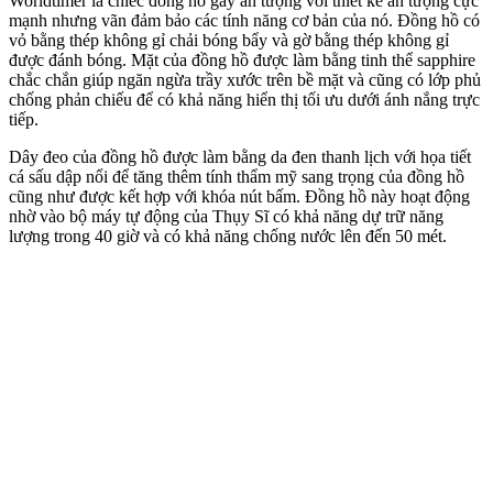
Worldtimer là chiếc đồng hồ gây ấn tượng với thiết kế ấn tượng cực
mạnh nhưng vãn đảm bảo các tính năng cơ bản của nó. Đồng hồ có
vỏ bằng thép không gỉ chải bóng bẩy và gờ bằng thép không gỉ
được đánh bóng. Mặt của đồng hồ được làm bằng tinh thể sapphire
chắc chắn giúp ngăn ngừa trầy xước trên bề mặt và cũng có lớp phủ
chống phản chiếu để có khả năng hiển thị tối ưu dưới ánh nắng trực
tiếp.
Dây đeo của đồng hồ được làm bằng da đen thanh lịch với họa tiết
cá sấu dập nổi để tăng thêm tính thẩm mỹ sang trọng của đồng hồ
cũng như được kết hợp với khóa nút bấm. Đồng hồ này hoạt động
nhờ vào bộ máy tự động của Thụy Sĩ có khả năng dự trữ năng
lượng trong 40 giờ và có khả năng chống nước lên đến 50 mét.