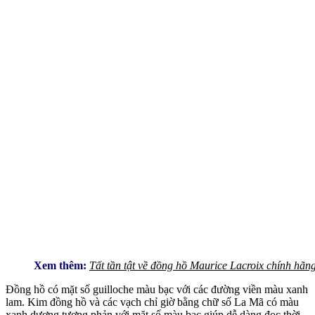
Xem thêm:
Tất tần tật về đồng hồ Maurice Lacroix chính hãn
Đồng hồ có mặt số guilloche màu bạc với các đường viền màu xanh
lam. Kim đồng hồ và các vạch chỉ giờ bằng chữ số La Mã có màu
xanh dương tương phản với mặt số màu bạc giúp dễ dàng đọc thời