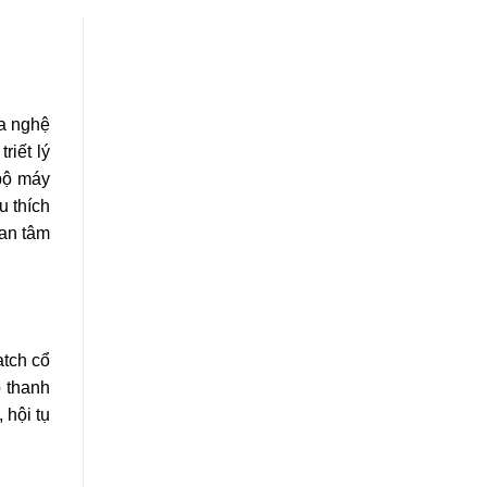
ủa nghệ
riết lý
 bộ máy
 thích
an tâm
atch cổ
 thanh
 hội tụ