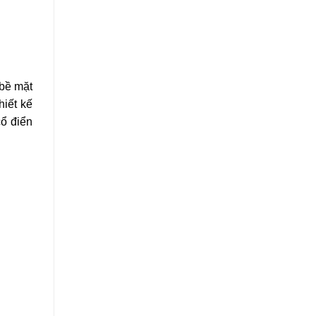
 bề mặt
hiết kế
cổ điển