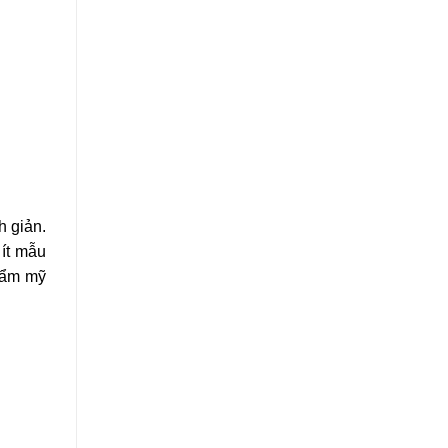
h giản.
 ít mẫu
thẩm mỹ