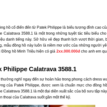
ồng hồ cổ điển đến từ
Patek Philippe
là biểu tượng đỉnh cao c
 Calatrava 3588.1 là một trong những tuyệt tác tiêu biểu cho t
hiệu danh tiếng này. Sở hữu vẻ đẹp thanh lịch vượt thời gian,
ng, mẫu đồng hồ này luôn là niềm mơ ước của những người yêu
ại Đồng hồ Minh Triệu hiện có giá
2xx.000.000đ
cho anh em qu
Philippe Calatrava 3588.1
u thường nghĩ ngay đến sự hoàn hảo trong phong cách dress w
ợng của Patek Philippe, được xem là chuẩn mực cho đồng hồ
e Calatrava 3588.1 là một đại diện xuất sắc của bộ sưu tập này,
 thoại của Calatrava suốt gần một thế kỷ.