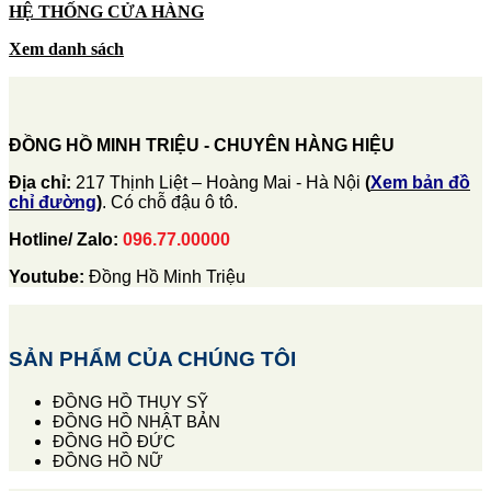
HỆ THỐNG CỬA HÀNG
Xem danh sách
ĐỒNG HỒ MINH TRIỆU - CHUYÊN HÀNG HIỆU
Địa chỉ:
217 Thịnh Liệt – Hoàng Mai - Hà Nội
(
Xem bản đồ
chỉ đường
)
. Có chỗ đậu ô tô.
Hotline/ Zalo:
096.77.00000
Youtube:
Đồng Hồ Minh Triệu
SẢN PHẨM CỦA CHÚNG TÔI
ĐỒNG HỒ THỤY SỸ
ĐỒNG HỒ NHẬT BẢN
ĐỒNG HỒ ĐỨC
ĐỒNG HỒ NỮ