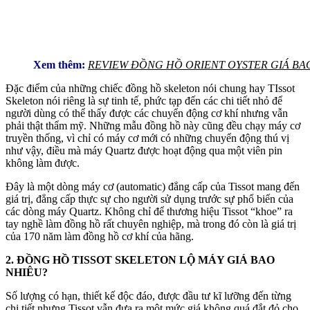
Xem thêm:
REVIEW ĐỒNG HỒ ORIENT OYSTER GIÁ BA
Đặc điểm của những chiếc đồng hồ skeleton nói chung hay TIssot
Skeleton nói riêng là sự tinh tế, phức tạp đến các chi tiết nhỏ để
người dùng có thể thấy được các chuyển động cơ khí nhưng vẫn
phải thật thẩm mỹ. Những mẫu đồng hồ này cũng đều chạy máy cơ
truyền thống, vì chỉ có máy cơ mới có những chuyển động thú vị
như vậy, điều mà máy Quartz được hoạt động qua một viên pin
không làm được.
Đây là một dòng máy cơ (automatic) đẳng cấp của Tissot mang đến
giá trị, đẳng cấp thực sự cho người sử dụng trước sự phổ biến của
các dòng máy Quartz. Không chỉ để thương hiệu Tissot “khoe” ra
tay nghề làm đồng hồ rất chuyên nghiệp, mà trong đó còn là giá trị
của 170 năm làm đồng hồ cơ khí của hãng.
2. ĐỒNG HỒ TISSOT SKELETON LỘ MÁY GIÁ BAO
NHIÊU?
Số lượng có hạn, thiết kế độc đáo, được đầu tư kĩ lưỡng đến từng
chi tiết nhưng Tissot vẫn đưa ra một mức giá không quá đắt đỏ cho