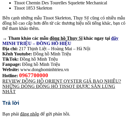
Tissot Chemin Des Tourelles Squelette Mechanical
Tissot 1853 Skeleton
Bên cạnh những mẫu Tissot Skeleton, Thụy Sỹ cũng có nhiều mẫu
đồng hồ cao cấp hơn đến từ các thương hiệu nổi tiếng khác, bạn có
thể tham khảo thêm.
→ Tham khảo các mẫu
đồng hồ Thụy Sĩ
khác ngay tại
đây
MINH TRIỆU – ĐỒNG HỒ HIỆU
Địa chỉ:
217 Thịnh Liệt – Hoàng Mai – Hà Nội
Kênh Youtube:
Đồng hồ Minh Triệu
TikTok:
Đồng hồ Minh Triệu
Fanpage:
Đồng hồ Minh Triệu
Website:
www.donghominhtrieu.vn
0967700000
Hotline:
REVIEW ĐỒNG HỒ ORIENT OYSTER GIÁ BAO NHIÊU?
NHỮNG DÒNG ĐỒNG HỒ TISSOT ĐƯỢC SĂN LÙNG
NHẤT
Trả lời
Bạn phải
đăng nhập
để gửi phản hồi.