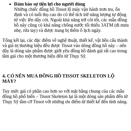
Đảm bảo sự tiện lợi cho người dùng
Những chiếc đồng hồ Tissot lộ máy vận hành trơn tru, ổn
định và có tuổi thọ cao do có thể tích trữ năng lượng tự động
từ việc lên dây cót. Ngoài khả năng trữ cót tốt, các mẫu đồng
hồ này cũng có khả năng chống nước tối thiểu 3ATM (đi mưa
nhẹ, rửa tay) và được trang bị thêm ô lịch ngày.
Tổng kết lại, các đặc điểm về nghệ thuật, thiết kế, vật liêu cấu thành
và giá trị thương hiệu đều được Tissot vào dòng đồng hồ này – nên
đây là dòng sản phẩm được giới yêu đồng hồ đánh giá rất cao trong
tầm giá cho một thương hiệu đến từ Thụy Sỹ.
4. CÓ NÊN MUA ĐỒNG HỒ TISSOT SKELETON LỘ
MÁY?
Tuy mức giá có phần cao hơn so với mặt bằng chung của các mẫu
đồng hồ phổ biến – Tissot Skeleton lại là một dòng sản phẩm đến từ
Thụy Sỹ tầm cỡ Tissot với những ưu điểm từ thiết kế đến tính năng.