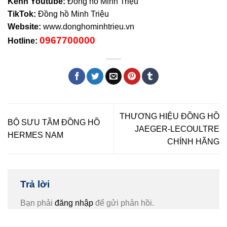
Kênh Youtube:
Đồng hồ Minh Triệu
TikTok:
Đồng hồ Minh Triệu
Website:
www.donghominhtrieu.vn
0967700000
Hotline:
THƯƠNG HIỆU ĐỒNG HỒ
BỘ SƯU TẦM ĐỒNG HỒ
JAEGER-LECOULTRE
HERMES NAM
CHÍNH HÃNG
Trả lời
Bạn phải
đăng nhập
để gửi phản hồi.