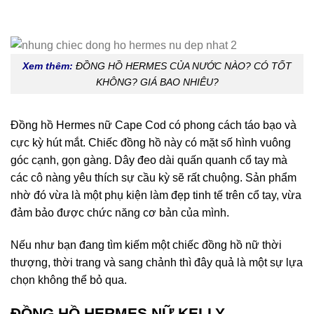
Xem thêm:
ĐỒNG HỒ HERMES CỦA NƯỚC NÀO? CÓ TỐT
KHÔNG? GIÁ BAO NHIÊU?
Đồng hồ Hermes nữ Cape Cod có phong cách táo bạo và
cực kỳ hút mắt. Chiếc đồng hồ này có mặt số hình vuông
góc cạnh, gọn gàng. Dây đeo dài quấn quanh cổ tay mà
các cô nàng yêu thích sự cầu kỳ sẽ rất chuộng. Sản phẩm
nhờ đó vừa là một phụ kiện làm đẹp tinh tế trên cổ tay, vừa
đảm bảo được chức năng cơ bản của mình.
Nếu như bạn đang tìm kiếm một chiếc đồng hồ nữ thời
thượng, thời trang và sang chảnh thì đây quả là một sự lựa
chọn không thể bỏ qua.
ĐỒNG HỒ HERMES NỮ KELLY