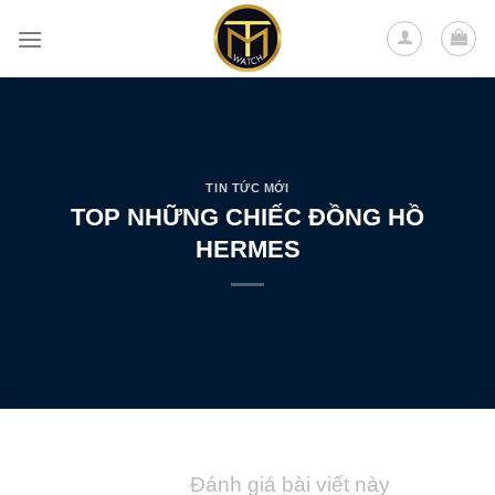
Skip
to
content
TIN TỨC MỚI
TOP NHỮNG CHIẾC ĐỒNG HỒ
HERMES
Đánh giá bài viết này