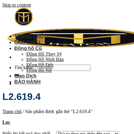
Skip to content
TRANG CHỦ
GIỚI THIỆU
Đồng hồ Cũ
Đồng Hồ Thụy Sỹ
Đồng Hồ Nhật Bản
Đồng Hồ Đức
Tìm kiếm:
Đồng Hồ Nữ
Giao Dịch
BẢO HÀNH
L2.619.4
Trang chủ
/
Sản phẩm được gắn thẻ “L2.619.4”
Lọc
Hiển thị kết quả duy nhất