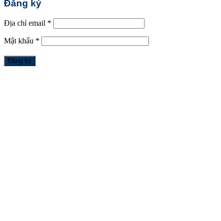
Đăng ký
Địa chỉ email
*
Mật khẩu
*
Đăng ký