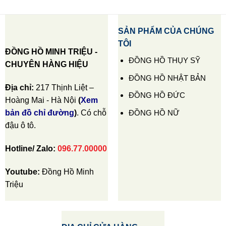
SẢN PHẨM CỦA CHÚNG
TÔI
ĐỒNG HỒ MINH TRIỆU -
ĐỒNG HỒ THỤY SỸ
CHUYÊN HÀNG HIỆU
ĐỒNG HỒ NHẬT BẢN
Địa chỉ:
217 Thịnh Liệt –
ĐỒNG HỒ ĐỨC
Hoàng Mai - Hà Nội
(
Xem
ĐỒNG HỒ NỮ
bản đồ chỉ đường
)
. Có chỗ
đậu ô tô.
Hotline/ Zalo:
096.77.00000
Youtube:
Đồng Hồ Minh
Triệu