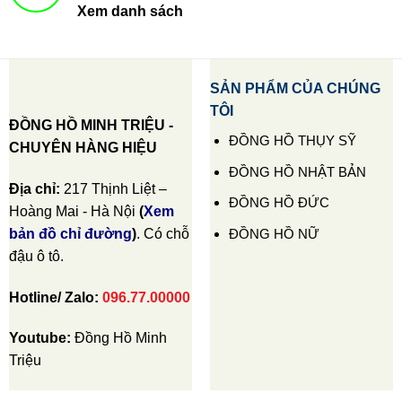
Xem danh sách
SẢN PHẨM CỦA CHÚNG
TÔI
ĐỒNG HỒ MINH TRIỆU -
ĐỒNG HỒ THỤY SỸ
CHUYÊN HÀNG HIỆU
ĐỒNG HỒ NHẬT BẢN
Địa chỉ:
217 Thịnh Liệt –
ĐỒNG HỒ ĐỨC
Hoàng Mai - Hà Nội
(
Xem
ĐỒNG HỒ NỮ
bản đồ chỉ đường
)
. Có chỗ
đậu ô tô.
Hotline/ Zalo:
096.77.00000
Youtube:
Đồng Hồ Minh
Triệu