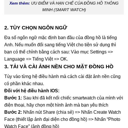
Xem thêm:
ƯU ĐIỂM VÀ HẠN CHẾ CỦA ĐỒNG HỒ THÔNG
MINH (SMART WATCH)
2. TÙY CHỌN NGÔN NGỮ
Đa số ngôn ngữ mặc định ban đầu của đồng hồ là tiếng
Anh. Nếu muốn đổi sang tiếng Việt cho tiện sử dụng thì
bạn có thể chỉnh bằng cách sau: Vào mục Settings =>
Language => Tiếng Việt => OK.
3. TẢI VÀ CÀI ẢNH NỀN CHO MẶT ĐỒNG HỒ
Tùy vào từng hệ điều hành mà cách cài đặt ảnh nền cũng
có phần khác nhau.
Đối với hệ điều hành IOS:
Bước 1:
Sau khi đã kết nối chiếc smartwatch của mình với
điện thoại, hãy chọn một hình ảnh mà bạn yêu thích
Bước 2:
Nhấn nút Share (chia sẻ) => Nhấn Create Watch
Face (thiết lập ảnh đại diện cho đồng hồ) => Nhấn “Photo
Watch Face” (ảnh đồng hồ)