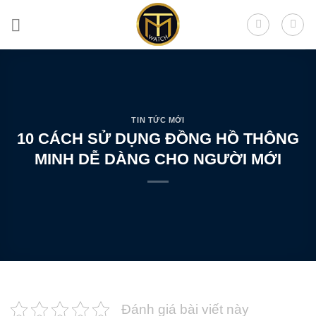
Skip
to
content
TIN TỨC MỚI
10 CÁCH SỬ DỤNG ĐỒNG HỒ THÔNG
MINH DỄ DÀNG CHO NGƯỜI MỚI
Đánh giá bài viết này