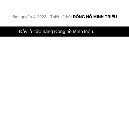
Bản quyền © 2023 - Thiết kế bởi
ĐỒNG HỒ MINH TRIỆU
Đây là cửa hàng Đồng hồ Minh triệu.
Bỏ qua