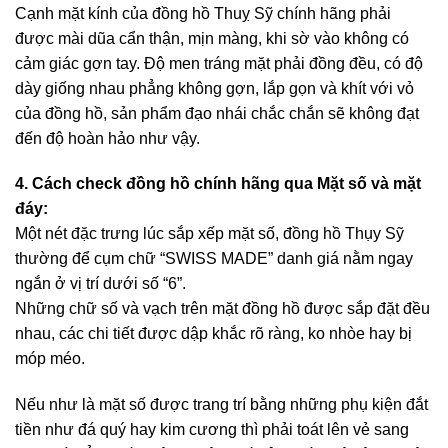
Cạnh mặt kính của đồng hồ Thuỵ Sỹ chính hãng phải
được mài dũa cẩn thận, mịn màng, khi sờ vào không có
cảm giác gợn tay. Độ men tráng mặt phải đồng đều, có độ
dày giống nhau phẳng không gợn, lắp gọn và khít với vỏ
của đồng hồ, sản phẩm đạo nhái chắc chắn sẽ không đạt
đến độ hoàn hảo như vậy.
4. Cách check đồng hồ chính hãng qua Mặt số và mặt
đáy:
Một nét đặc trưng lúc sắp xếp mặt số, đồng hồ Thụy Sỹ
thường để cụm chữ “SWISS MADE” danh giá nằm ngay
ngắn ở vị trí dưới số “6”.
Những chữ số và vạch trên mặt đồng hồ được sắp đặt đều
nhau, các chi tiết được dập khắc rõ ràng, ko nhòe hay bị
móp méo.
Nếu như là mặt số được trang trí bằng những phụ kiện đắt
tiền như đá quý hay kim cương thì phải toát lên vẻ sang