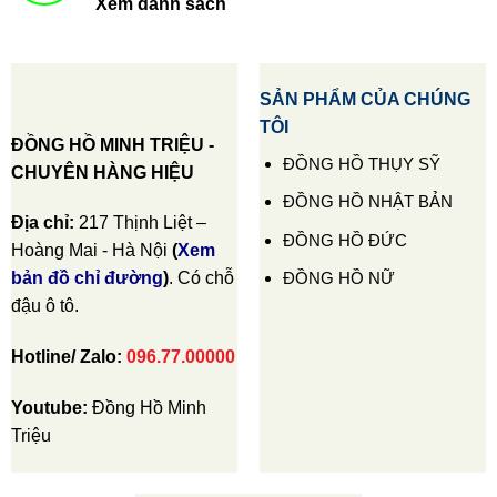
Xem danh sách
SẢN PHẨM CỦA CHÚNG
TÔI
ĐỒNG HỒ MINH TRIỆU -
ĐỒNG HỒ THỤY SỸ
CHUYÊN HÀNG HIỆU
ĐỒNG HỒ NHẬT BẢN
Địa chỉ:
217 Thịnh Liệt –
ĐỒNG HỒ ĐỨC
Hoàng Mai - Hà Nội
(
Xem
ĐỒNG HỒ NỮ
bản đồ chỉ đường
)
. Có chỗ
đậu ô tô.
Hotline/ Zalo:
096.77.00000
Youtube:
Đồng Hồ Minh
Triệu