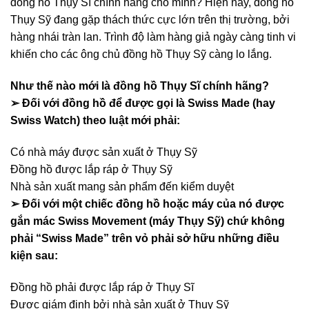
đồng hồ Thụy Sĩ chính hãng cho mình? Hiện nay, đồng hồ
Thụy Sỹ đang gặp thách thức cực lớn trên thị trường, bởi
hàng nhái tràn lan. Trình độ làm hàng giả ngày càng tinh vi
khiến cho các ông chủ đồng hồ Thụy Sỹ càng lo lắng.
Như thế nào mới là đồng hồ Thụy Sĩ chính hãng?
➢ Đối với đồng hồ để được gọi là Swiss Made (hay
Swiss Watch) theo luật mới phải:
Có nhà máy được sản xuất ở Thụy Sỹ
Đồng hồ được lắp ráp ở Thụy Sỹ
Nhà sản xuất mang sản phẩm đến kiểm duyệt
➢ Đối với một chiếc đồng hồ hoặc máy của nó được
gắn mác Swiss Movement (máy Thụy Sỹ) chứ không
phải “Swiss Made” trên vỏ phải sở hữu những điều
kiện sau:
Đồng hồ phải được lắp ráp ở Thụy Sĩ
Được giám định bởi nhà sản xuất ở Thụy Sỹ