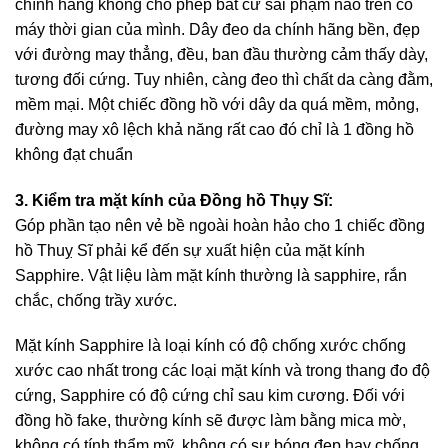
chính hãng không cho phép bất cứ sai phạm nào trên cỗ
máy thời gian của mình. Dây đeo da chính hãng bền, đẹp
với đường may thẳng, đều, ban đầu thường cảm thấy dày,
tương đối cứng. Tuy nhiên, càng đeo thì chất da càng đằm,
mềm mại. Một chiếc đồng hồ với dây da quá mềm, mỏng,
đường may xô lệch khả năng rất cao đó chỉ là 1 đồng hồ
không đạt chuẩn
3. Kiểm tra mặt kính của Đồng hồ Thụy Sĩ:
Góp phần tạo nên vẻ bề ngoài hoàn hảo cho 1 chiếc đồng
hồ Thuỵ Sĩ phải kể đến sự xuất hiện của mặt kính
Sapphire. Vật liệu làm mặt kính thường là sapphire, rắn
chắc, chống trầy xước.
Mặt kính Sapphire là loại kính có độ chống xước chống
xước cao nhất trong các loại mặt kính và trong thang đo độ
cứng, Sapphire có độ cứng chỉ sau kim cương. Đối với
đồng hồ fake, thường kính sẽ được làm bằng mica mờ,
không có tính thẩm mỹ, không có sự bóng đẹp hay chống