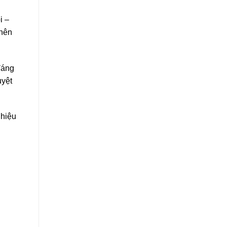
i –
 nên
đáng
uyệt
 hiệu