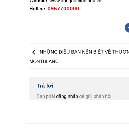
Website:
www.donghominhtrieu.vn
0967700000
Hotline:
NHỮNG ĐIỀU BẠN NÊN BIẾT VỀ THƯƠ
MONTBLANC
Trả lời
Bạn phải
đăng nhập
để gửi phản hồi.