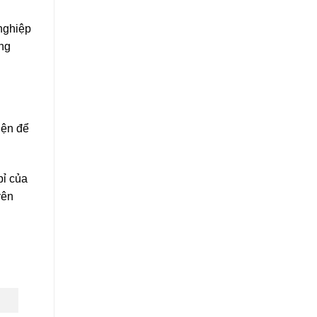
 nghiệp
ạng
iện để
bỉ của
yên