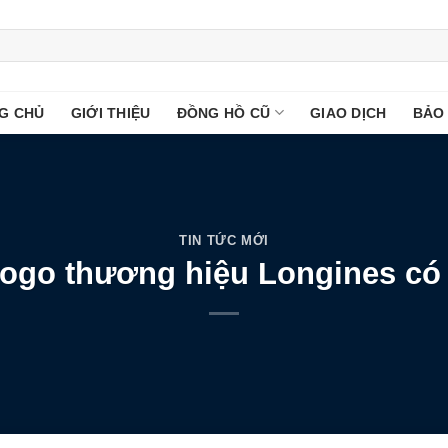
G CHỦ
GIỚI THIỆU
ĐỒNG HỒ CŨ
GIAO DỊCH
BẢO
TIN TỨC MỚI
logo thương hiệu Longines có 