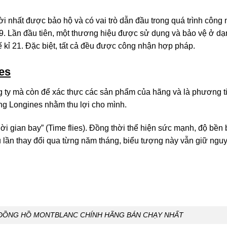
ời nhất được bảo hộ và có vai trò dẫn đầu trong quá trình công
19. Lần đầu tiên, một thương hiệu được sử dụng và bảo vệ ở d
hế kỉ 21. Đặc biệt, tất cả đều được công nhận hợp pháp.
es
ng ty mà còn để xác thực các sản phẩm của hãng và là phương t
ếng Longines nhằm thu lợi cho mình.
i gian bay” (Time flies). Đồng thời thể hiện sức mạnh, độ bền 
 lần thay đổi qua từng năm tháng, biểu tượng này vẫn giữ ngu
 ĐỒNG HỒ MONTBLANC CHÍNH HÃNG BÁN CHẠY NHẤT