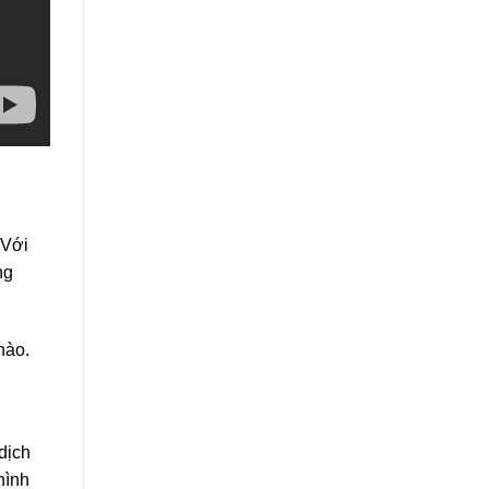
 Với
ng
hào.
dịch
hình