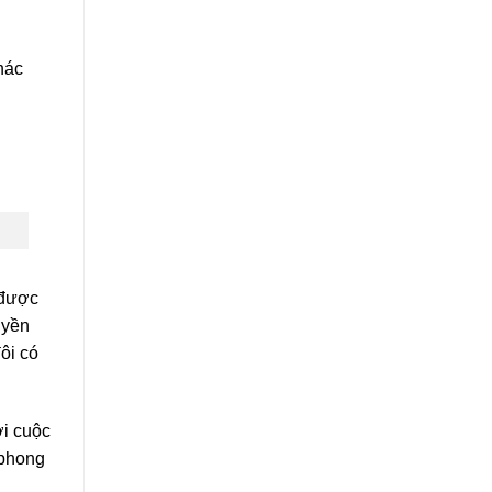
hác
 được
uyền
ôi có
ời cuộc
 phong