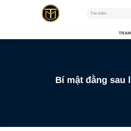
Skip
to
Tìm
kiếm:
content
TRAN
Bí mật đằng sau 