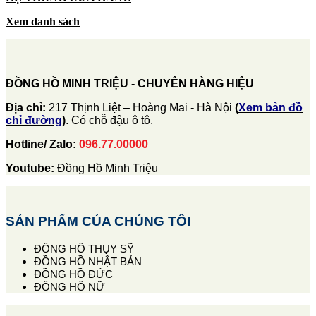
Xem danh sách
ĐỒNG HỒ MINH TRIỆU - CHUYÊN HÀNG HIỆU
Địa chỉ:
217 Thịnh Liệt – Hoàng Mai - Hà Nội
(
Xem bản đồ
chỉ đường
)
. Có chỗ đậu ô tô.
Hotline/ Zalo:
096.77.00000
Youtube:
Đồng Hồ Minh Triệu
SẢN PHẨM CỦA CHÚNG TÔI
ĐỒNG HỒ THỤY SỸ
ĐỒNG HỒ NHẬT BẢN
ĐỒNG HỒ ĐỨC
ĐỒNG HỒ NỮ