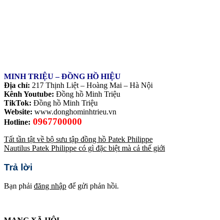
MINH TRIỆU – ĐỒNG HỒ HIỆU
Địa chỉ:
217 Thịnh Liệt – Hoàng Mai – Hà Nội
Kênh Youtube:
Đồng hồ Minh Triệu
TikTok:
Đồng hồ Minh Triệu
Website:
www.donghominhtrieu.vn
0967700000
Hotline:
Tất tần tật về bộ sưu tập đồng hồ Patek Philippe
Nautilus Patek Philippe có gì đặc biệt mà cả thế giới
Trả lời
Bạn phải
đăng nhập
để gửi phản hồi.