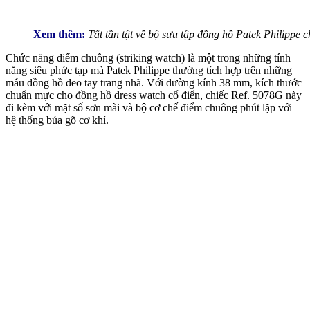
Xem thêm:
Tất tần tật về bộ sưu tập đồng hồ Patek Philippe 
Chức năng điểm chuông (striking watch) là một trong những tính
năng siêu phức tạp mà Patek Philippe thường tích hợp trên những
mẫu đồng hồ đeo tay trang nhã. Với đường kính 38 mm, kích thước
chuẩn mực cho đồng hồ dress watch cổ điển, chiếc Ref. 5078G này
đi kèm với mặt số sơn mài và bộ cơ chế điểm chuông phút lặp với
hệ thống búa gõ cơ khí.