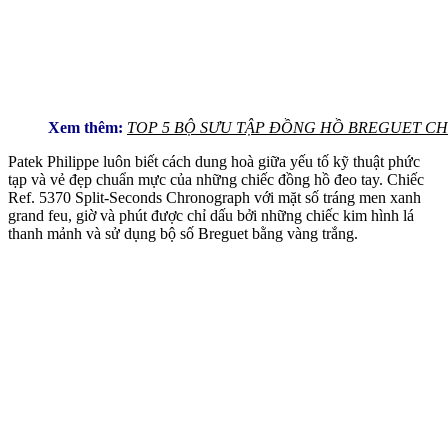
Xem thêm:
TOP 5 BỘ SƯU TẬP ĐỒNG HỒ BREGUET C
Patek Philippe luôn biết cách dung hoà giữa yếu tố kỹ thuật phức
tạp và vẻ đẹp chuẩn mực của những chiếc đồng hồ đeo tay. Chiếc
Ref. 5370 Split-Seconds Chronograph với mặt số tráng men xanh
grand feu, giờ và phút được chỉ dấu bởi những chiếc kim hình lá
thanh mảnh và sử dụng bộ số Breguet bằng vàng trắng.