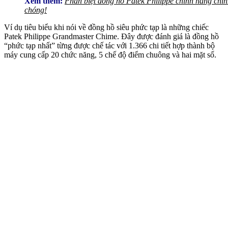
Xem thêm:
Phân biệt đồng hồ Patek Philippe chính hãng chí
chóng!
Ví dụ tiêu biểu khi nói về đồng hồ siêu phức tạp là những chiếc
Patek Philippe Grandmaster Chime. Đây được đánh giá là đồng hồ
“phức tạp nhất” từng được chế tác với 1.366 chi tiết hợp thành bộ
máy cung cấp 20 chức năng, 5 chế độ điểm chuông và hai mặt số.