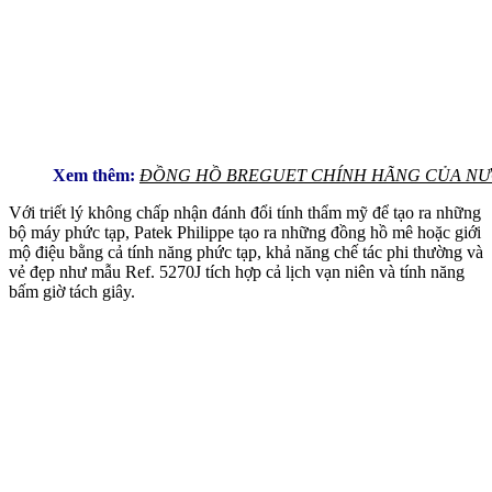
Xem thêm:
ĐỒNG HỒ BREGUET CHÍNH HÃNG CỦA NƯỚ
Với triết lý không chấp nhận đánh đổi tính thẩm mỹ để tạo ra những
bộ máy phức tạp, Patek Philippe tạo ra những đồng hồ mê hoặc giới
mộ điệu bằng cả tính năng phức tạp, khả năng chế tác phi thường và
vẻ đẹp như mẫu Ref. 5270J tích hợp cả lịch vạn niên và tính năng
bấm giờ tách giây.