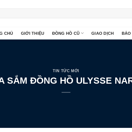
G CHỦ
GIỚI THIỆU
ĐỒNG HỒ CŨ
GIAO DỊCH
BẢO
TIN TỨC MỚI
UA SẮM ĐỒNG HỒ ULYSSE NAR