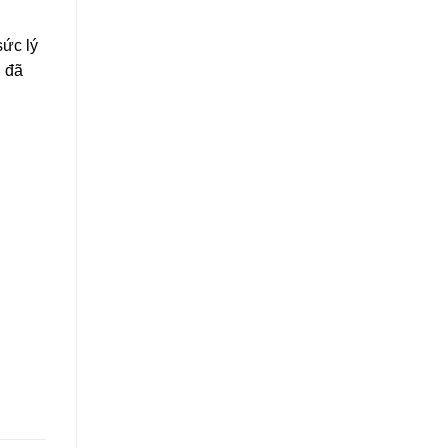
sức lý
u đã