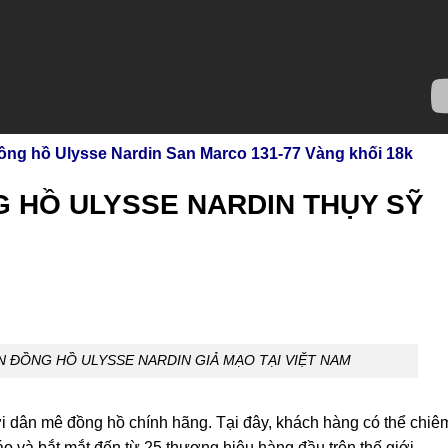
đồng hồ Ulysse Nardin San Marco 131-77 Vàng khối 18k
G HỒ ULYSSE NARDIN THỤY SỸ
N ĐỒNG HỒ ULYSSE NARDIN GIẢ MẠO TẠI VIỆT NAM
ới dân mê đồng hồ chính hãng. Tại đây, khách hàng có thể chiê
o và bắt mắt đến từ 25 thương hiệu hàng đầu trên thế giới.