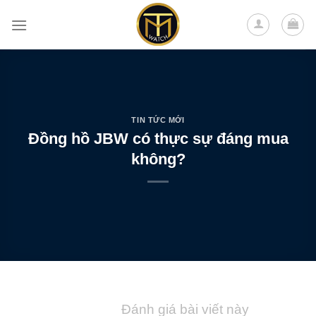
Skip
to
content
TIN TỨC MỚI
Đồng hồ JBW có thực sự đáng mua
không?
Đánh giá bài viết này