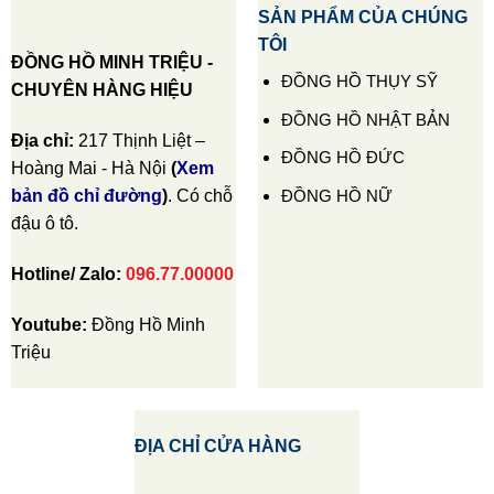
SẢN PHẨM CỦA CHÚNG
TÔI
ĐỒNG HỒ MINH TRIỆU -
ĐỒNG HỒ THỤY SỸ
CHUYÊN HÀNG HIỆU
ĐỒNG HỒ NHẬT BẢN
Địa chỉ:
217 Thịnh Liệt –
ĐỒNG HỒ ĐỨC
Hoàng Mai - Hà Nội
(
Xem
ĐỒNG HỒ NỮ
bản đồ chỉ đường
)
. Có chỗ
đậu ô tô.
Hotline/ Zalo:
096.77.00000
Youtube:
Đồng Hồ Minh
Triệu
ĐỊA CHỈ CỬA HÀNG